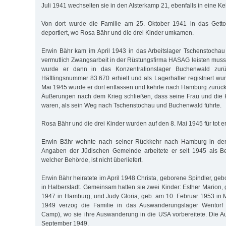
Juli 1941 wechselten sie in den Alsterkamp 21, ebenfalls in eine K
Von dort wurde die Familie am 25. Oktober 1941 in das Getto
deportiert, wo Rosa Bähr und die drei Kinder umkamen.
Erwin Bähr kam im April 1943 in das Arbeitslager Tschenstocha
vermutlich Zwangsarbeit in der Rüstungsfirma HASAG leisten muss
wurde er dann in das Konzentrationslager Buchenwald zurü
Häftlingsnummer 83.670 erhielt und als Lagerhalter registriert w
Mai 1945 wurde er dort entlassen und kehrte nach Hamburg zurüc
Äußerungen nach dem Krieg schließen, dass seine Frau und die
waren, als sein Weg nach Tschenstochau und Buchenwald führte.
Rosa Bähr und die drei Kinder wurden auf den 8. Mai 1945 für tot er
Erwin Bähr wohnte nach seiner Rückkehr nach Hamburg in der
Angaben der Jüdischen Gemeinde arbeitete er seit 1945 als Beh
welcher Behörde, ist nicht überliefert.
Erwin Bähr heiratete im April 1948 Christa, geborene Spindler, g
in Halberstadt. Gemeinsam hatten sie zwei Kinder: Esther Marion
1947 in Hamburg, und Judy Gloria, geb. am 10. Februar 1953 in
1949 verzog die Familie in das Auswanderungslager Wentorf 
Camp), wo sie ihre Auswanderung in die USA vorbereitete. Die Au
September 1949.