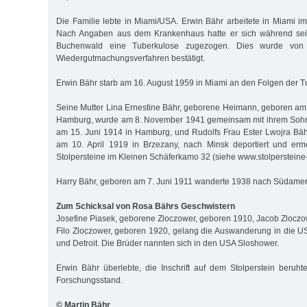
Die Familie lebte in Miami/USA. Erwin Bähr arbeitete in Miami im
Nach Angaben aus dem Krankenhaus hatte er sich während sein
Buchenwald eine Tuberkulose zugezogen. Dies wurde von
Wiedergutmachungsverfahren bestätigt.
Erwin Bähr starb am 16. August 1959 in Miami an den Folgen der T
Seine Mutter Lina Ernestine Bähr, geborene Heimann, geboren a
Hamburg, wurde am 8. November 1941 gemeinsam mit ihrem Sohn
am 15. Juni 1914 in Hamburg, und Rudolfs Frau Ester Lwojra Bäh
am 10. April 1919 in Brzezany, nach Minsk deportiert und ermo
Stolpersteine im Kleinen Schäferkamo 32 (siehe www.stolperstein
Harry Bähr, geboren am 7. Juni 1911 wanderte 1938 nach Südamer
Zum Schicksal von Rosa Bährs Geschwistern
Josefine Piasek, geborene Zloczower, geboren 1910, Jacob Zlocz
Filo Zloczower, geboren 1920, gelang die Auswanderung in die US
und Detroit. Die Brüder nannten sich in den USA Sloshower.
Erwin Bähr überlebte, die Inschrift auf dem Stolperstein beruht
Forschungsstand.
© Martin Bähr