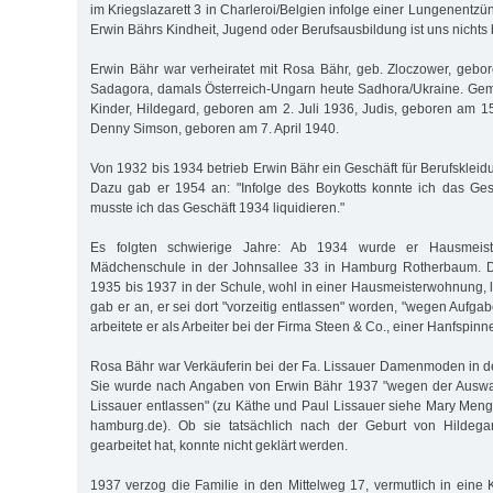
im Kriegslazarett 3 in Charleroi/Belgien infolge einer Lungenentz
Erwin Bährs Kindheit, Jugend oder Berufsausbildung ist uns nichts
Erwin Bähr war verheiratet mit Rosa Bähr, geb. Zloczower, gebo
Sadagora, damals Österreich-Ungarn heute Sadhora/Ukraine. Gem
Kinder, Hildegard, geboren am 2. Juli 1936, Judis, geboren am
Denny Simson, geboren am 7. April 1940.
Von 1932 bis 1934 betrieb Erwin Bähr ein Geschäft für Berufskleidu
Dazu gab er 1954 an: "Infolge des Boykotts konnte ich das Ges
musste ich das Geschäft 1934 liquidieren."
Es folgten schwierige Jahre: Ab 1934 wurde er Hausmeist
Mädchenschule in der Johnsallee 33 in Hamburg Rotherbaum. D
1935 bis 1937 in der Schule, wohl in einer Hausmeisterwohnung,
gab er an, er sei dort "vorzeitig entlassen" worden, "wegen Aufg
arbeitete er als Arbeiter bei der Firma Steen & Co., einer Hanfspinne
Rosa Bähr war Verkäuferin bei der Fa. Lissauer Damenmoden in 
Sie wurde nach Angaben von Erwin Bähr 1937 "wegen der Auswa
Lissauer entlassen" (zu Käthe und Paul Lissauer siehe Mary Meng
hamburg.de). Ob sie tatsächlich nach der Geburt von Hildega
gearbeitet hat, konnte nicht geklärt werden.
1937 verzog die Familie in den Mittelweg 17, vermutlich in eine