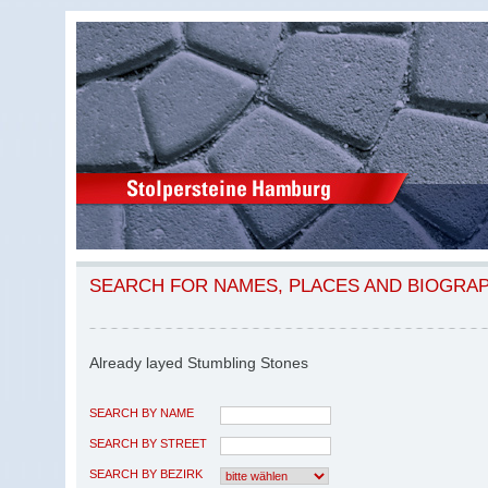
SEARCH FOR NAMES, PLACES AND BIOGRA
Already layed Stumbling Stones
SEARCH BY NAME
SEARCH BY STREET
SEARCH BY BEZIRK