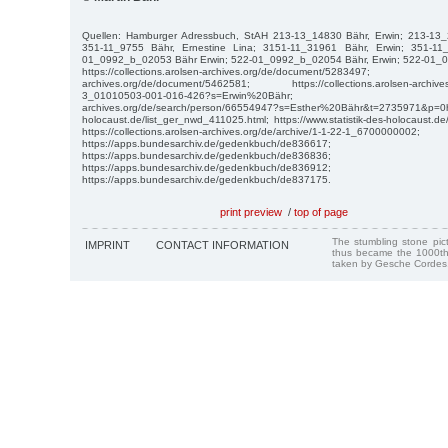
Quellen: Hamburger Adressbuch, StAH 213-13_14830 Bähr, Erwin; 213-13_
351-11_9755 Bähr, Ernestine Lina; 3151-11_31961 Bähr, Erwin; 351-11
01_0992_b_02053 Bähr Erwin; 522-01_0992_b_02054 Bähr, Erwin; 522-01_0
https://collections.arolsen-archives.org/de/document/5283497; https
archives.org/de/document/5462581; https://collections.arolsen-archives.o
3_01010503-001-016-426?s=Erwin%20Bähr; https://col
archives.org/de/search/person/66554947?s=Esther%20Bähr&t=2735971&p=0http
holocaust.de/list_ger_nwd_411025.html; https://www.statistik-des-holocaust.d
https://collections.arolsen-archives.org/de/archive/1-1-22-1_6700000002;
https://apps.bundesarchiv.de/gedenkbuch/de836617;
https://apps.bundesarchiv.de/gedenkbuch/de836836;
https://apps.bundesarchiv.de/gedenkbuch/de836912;
https://apps.bundesarchiv.de/gedenkbuch/de837175.
print preview
/
top of page
The stumbling stone pi
IMPRINT
CONTACT INFORMATION
thus became the 1000th
taken by Gesche Cordes