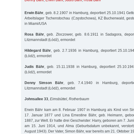
Denny Bähr
,
Erwin Bähr
,
Judis Bähr
,
Rosa Bähr
Erwin Bähr
, geb. 8.2.1907 in Hamburg, deportiert 25.10.1941 Gett
Arbeitslager Tschenstochau (Częstochowa), KZ Buchenwald, gest
in Miami/USA
Rosa Bähr
, geb. Zloczower, geb. 8.6.1911 in Sadagora, deport
Litzmannstadt (Łódź), ermordet
Hildegard Bähr
, geb. 2.7.1936 in Hamburg, deportiert 25.10.19
(Łódź), ermordet
Judis Bähr
, geb. 15.11.1938 in Hamburg, deportiert 25.10.194
(Łódź), ermordet
Denny Simson Bähr
, geb. 7.4.1940 in Hamburg, deportie
Litzmannstadt (Łódź), ermordet
Johnsallee 33
,
Eimsbüttel, Rotherbaum
Erwin Bähr kam am 8. Februar 1907 in Hamburg als Kind von S
17. Januar 1877 und Lina Ernestine Bähr, geb. Heimann, geb
1887, zur Welt. Er hatte drei Geschwister: Harry, geboren am 7. Jun
am 15. Juni 1914, und Alma (Geburtsdatum unbekannt, verstor
August 1943). Der Vater, Simon Bähr, war bereits am 21. Oktober 1