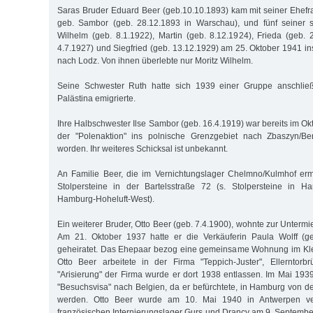
Saras Bruder Eduard Beer (geb.10.10.1893) kam mit seiner Ehef
geb. Sambor (geb. 28.12.1893 in Warschau), und fünf seiner s
Wilhelm (geb. 8.1.1922), Martin (geb. 8.12.1924), Frieda (geb. 2
4.7.1927) und Siegfried (geb. 13.12.1929) am 25. Oktober 1941 in
nach Lodz. Von ihnen überlebte nur Moritz Wilhelm.
Seine Schwester Ruth hatte sich 1939 einer Gruppe anschlie
Palästina emigrierte.
Ihre Halbschwester Ilse Sambor (geb. 16.4.1919) war bereits im 
der "Polenaktion" ins polnische Grenzgebiet nach Zbaszyn/B
worden. Ihr weiteres Schicksal ist unbekannt.
An Familie Beer, die im Vernichtungslager Chelmno/Kulmhof erm
Stolpersteine in der Bartelsstraße 72 (s. Stolpersteine in H
Hamburg-Hoheluft-West).
Ein weiterer Bruder, Otto Beer (geb. 7.4.1900), wohnte zur Untermie
Am 21. Oktober 1937 hatte er die Verkäuferin Paula Wolff (ge
geheiratet. Das Ehepaar bezog eine gemeinsame Wohnung im Kl
Otto Beer arbeitete in der Firma "Teppich-Juster", Ellerntor
"Arisierung" der Firma wurde er dort 1938 entlassen. Im Mai 1939
"Besuchsvisa" nach Belgien, da er befürchtete, in Hamburg von de
werden. Otto Beer wurde am 10. Mai 1940 in Antwerpen ver
französischen Internierungslager Gurs und Drancy am 9. Septemb