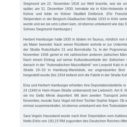
Siegmund am 22. November 1918 zur Welt brachte, war sie unve
später, am 31. Dezember 1930, heiratete sie in Köln-Holweide 
Kühne und lebte im Kölner Stadtteil Dellbrück. (Für Franz
Stolperstein in der Bergisch-Gladbacher-Straße 1033 in Köln verle
wurde und wo sie ums Leben kam, ist ebenso unbekannt wie das Sc
Sohnes Siegmund Hamburger.)
Herbert Hamburger hatte 1935 in Idstein im Taunus, nördlich von
als Maler beendet. Nach seiner Rückkehr wohnte er zur Untermiete
der Straße Rutschbahn 31 und Bornstraße 7a. In der Pogromnac
November 1938 geriet er mit zahlreichen anderen jüdischen Männe
Nach einem Eintrag auf seiner Kultussteuerkarte der Jüdischen
danach in der "Automatischen Mazzotfabrik" von Leopold Katz in
Straße 29–33 in Hamburg-Wandsbek, wo ungesäuertes Brot f
hergestellt wurde (bis 1934 befand sich die Fabrik in der Straße Ko
Elsa und Herbert Hamburger erhielten ihre Deportationsbefehle in
24 (1940 in Hein-Hoyer-Straße umbenannt) bei Liebreich. Am 8.
sie ins Getto Minsk deportiert. Mit dem zweiten Transport zeh
November, musste Sara Vogel mit ihrer Tochter Sophie folgen. Ob 
einmal zusammentrafen, ist ebenso unbekannt wie ihre Todesdaten
Sara Vogels Hausstand wurde nach ihrer Deportation vom Auktiona
Netto-Erlös von 193,15 RM zugunsten des Deutschen Reiches öffentl