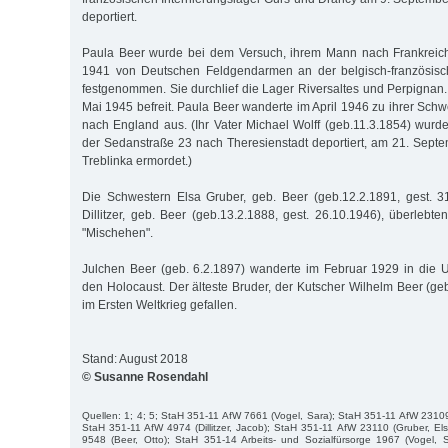
deportiert.
Paula Beer wurde bei dem Versuch, ihrem Mann nach Frankreich
1941 von Deutschen Feldgendarmen an der belgisch-französisc
festgenommen. Sie durchlief die Lager Riversaltes und Perpignan.
Mai 1945 befreit. Paula Beer wanderte im April 1946 zu ihrer Sch
nach England aus. (Ihr Vater Michael Wolff (geb.11.3.1854) wurd
der Sedanstraße 23 nach Theresienstadt deportiert, am 21. Sept
Treblinka ermordet.)
Die Schwestern Elsa Gruber, geb. Beer (geb.12.2.1891, gest. 3
Dillitzer, geb. Beer (geb.13.2.1888, gest. 26.10.1946), überlebte
"Mischehen".
Julchen Beer (geb. 6.2.1897) wanderte im Februar 1929 in die 
den Holocaust. Der älteste Bruder, der Kutscher Wilhelm Beer (ge
im Ersten Weltkrieg gefallen.
Stand: August 2018
© Susanne Rosendahl
Quellen: 1; 4; 5; StaH 351-11 AfW 7661 (Vogel, Sara); StaH 351-11 AfW 2310
StaH 351-11 AfW 4974 (Dillitzer, Jacob); StaH 351-11 AfW 23110 (Gruber, E
9548 (Beer, Otto); StaH 351-14 Arbeits- und Sozialfürsorge 1967 (Vogel, S