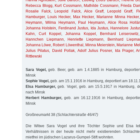
Hanna Aghitstein
,
Julie Baruch
,
Ludwig Louis Baruch
,
Helene Bis
Rebecca Blogg
,
Kurt Cossmann
,
Mathilde Cossmann
,
Frieda Da
Rosalie Falck
,
Leopold Falck
,
Alice Graff
,
Leopold Graff
,
Fl
Hamburger
,
Louis Hecker
,
Max Hecker
,
Marianne Minna Hecker
Heymann
,
Wilma Heymann
,
Paul Heymann
,
Alice Rosa Hollä
Johanna Holstein
,
Ferdinand Justus
,
Ida Justus
,
Hannelore Justu
Kahn
,
Curt Koppel
,
Johanna Koppel
,
Bernhard Leiserowitz
Hannchen Liepmann
,
Henriette Liepmann
,
Bernhard Liepma
Johanna Löwe
,
Robert Löwenthal
,
Minna Meierstein
,
Marianne Me
Julius Pilatus
,
David Pollak
,
Adolf Julius Posner
,
Ida Prager
,
A
Rittlewski
Sara Vogel,
geb. Beer, geb. am 1.4.1885 in Hamburg, deportie
Minsk
Sophie Vogel,
geb. am 15.1.1916 in Hamburg, deportiert am 18.11
Elsa Hamburger,
geb. Vogel, geb. am 15.5.1917 in Hamburg, de
nach Minsk
Herbert Hamburger,
geb. am 16.12.1916 in Hamburg, deportie
Minsk
Großneumarkt 38
(Schlachterstraße 46/47)
Die Witwe Sara Vogel und ihre Töchter Sophie und Elsa le
Verhältnissen in der heute nicht mehr existierenden Schlachte
mietfrei im jüdischen Lazarus-Gumpel-Stift wohnten.