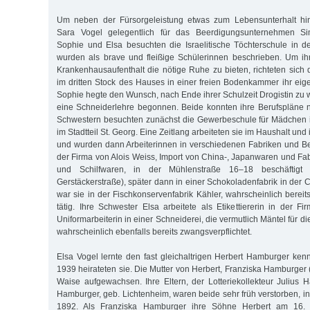
Um neben der Fürsorgeleistung etwas zum Lebensunterhalt hin
Sara Vogel gelegentlich für das Beerdigungsunternehmen Si
Sophie und Elsa besuchten die Israelitische Töchterschule in de
wurden als brave und fleißige Schülerinnen beschrieben. Um ih
Krankenhausaufenthalt die nötige Ruhe zu bieten, richteten sich
im dritten Stock des Hauses in einer freien Bodenkammer ihr eig
Sophie hegte den Wunsch, nach Ende ihrer Schulzeit Drogistin zu 
eine Schneiderlehre begonnen. Beide konnten ihre Berufspläne ni
Schwestern besuchten zunächst die Gewerbeschule für Mädchen i
im Stadtteil St. Georg. Eine Zeitlang arbeiteten sie im Haushalt un
und wurden dann Arbeiterinnen in verschiedenen Fabriken und Be
der Firma von Alois Weiss, Import von China-, Japanwaren und Fab
und Schilfwaren, in der Mühlenstraße 16–18 beschäftigt 
Gerstäckerstraße), später dann in einer Schokoladenfabrik in der
war sie in der Fischkonservenfabrik Kähler, wahrscheinlich bereit
tätig. Ihre Schwester Elsa arbeitete als Etikettiererin in der 
Uniformarbeiterin in einer Schneiderei, die vermutlich Mäntel für d
wahrscheinlich ebenfalls bereits zwangsverpflichtet.
Elsa Vogel lernte den fast gleichaltrigen Herbert Hamburger k
1939 heirateten sie. Die Mutter von Herbert, Franziska Hamburger 
Waise aufgewachsen. Ihre Eltern, der Lotteriekollekteur Juliu
Hamburger, geb. Lichtenheim, waren beide sehr früh verstorben, i
1892. Als Franziska Hamburger ihre Söhne Herbert am 16