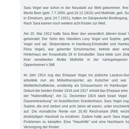
Sara Vogel war schon in der Neustadt zur Welt gekommen. Ihre 
Moritz Beer (geb. 7.7.1850, gest.16.12.1910) und Mathilde, geb. 
in Elmshorn, gest. 24.7.1931), hatten im Gängeviertel Breitergang,
Nach Sara kamen noch weitere acht Kinder zur Welt.
Am 20. Mai 1912 hatte Sara Beer den wesentlich älteren Israel 
geheiratet. Der Sohn des Händlers Levy Vogel und Sophie, geb
Vogel und vgl. Stolpersteine in Hamburg-Eimsbüttel und Hambu
Flora Vogel), war gelernter Schuhmacher, betrieb aber ei
Hinterhaus der Koopstraße 28 in Eimsbüttel. Sara lebte zum Zeit
ihrer verwitweten Mutter Mathilde in der nahegelegenen 
Oppenheimer’s Stift.
Im Jahr 1914 zog das Ehepaar Vogel ins jüdische Lazarus-Gumpe
arbeitete nun als Möbeltransporter, als Kutscher und war
Weltwirtschaftskrise, unständig als Schauermann im Hamburger 
Geburt der beiden Kinder 1916 und 1917 erhielt das Ehepaar eine 
der "Hallerstiftung". Am 11. Dezember 1924 starb Israel Vogel
Dauererkrankung" im Israelitischen Krankenhaus. Sara Vogel zog
Sophie, die erst sieben und acht Jahre alt waren, unter erschwer
auf. Die monatliche Rente von 20,40 Reichsmark (RM) reich
dreiköpfigen Haushalt zu ernähren. Zudem hatte auch Sara Voge
Problemen zu kämpfen. Eine "Haushilfe" und eine Nachbarin hal
Versorgung der Kinder.