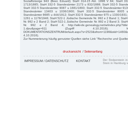
Sozialfürsorge 943 (Beer, Eduard); StaH 314-15 Abl. 1998 V 84; StaH 3
1713/1885; StaH 332-5 Standesämter 2173 u 832/1888; StaH 332-5 Stand
StaH 332-5 Standesämter 9087 u 1681/1893; StaH 332-5 Standesämter 913
Standesämter 13403 u 1036/1900; StaH 332-5 Standesämter 8005 
Standesämter 8685 u 444/1912; StaH 332-5 Standesämter 975 u 1330/1931;
1261 u 1178/1946; StaH 522-1 Jüdische Gemeinde Nr. 992 e 2 Band 1; Sta
Nr. 992 e 2 Band 2; StaH 522-1 Jüdische Gemeinde Nr. 992 e 2 Band 3; Sta
Nr. 992 e 2 Band 4; http://wiki-de.genealogy.net/w/index.php?title
1.djvu&page=611 (Zugriff 4.10.2016); https://mu
DOKUMENTATIONSZENTRUM/default.aspx?s=2523&sfrom=1198&stid=1460&
4.10.2016).
Zur Nummerierung häufig genutzter Quellen siehe Link "Recherche und Quelle
druckansicht
/
Seitenanfang
Der Stolperstein i
IMPRESSUM / DATENSCHUTZ
KONTAKT
Stein in Hamburg v