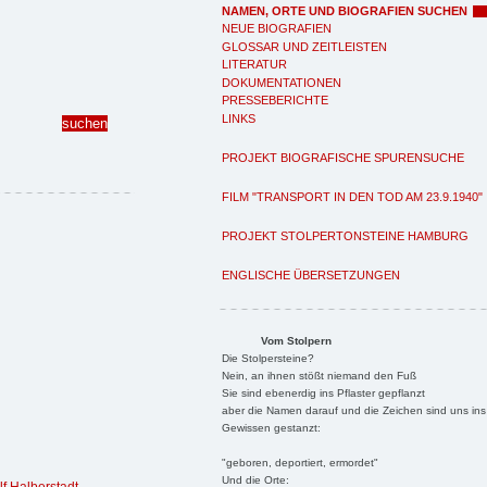
NAMEN, ORTE UND BIOGRAFIEN SUCHEN
NEUE BIOGRAFIEN
GLOSSAR UND ZEITLEISTEN
LITERATUR
DOKUMENTATIONEN
PRESSEBERICHTE
LINKS
PROJEKT BIOGRAFISCHE SPURENSUCHE
FILM "TRANSPORT IN DEN TOD AM 23.9.1940"
PROJEKT STOLPERTONSTEINE HAMBURG
ENGLISCHE ÜBERSETZUNGEN
Vom Stolpern
Die Stolpersteine?
Nein, an ihnen stößt niemand den Fuß
Sie sind ebenerdig ins Pflaster gepflanzt
aber die Namen darauf und die Zeichen sind uns ins
Gewissen gestanzt:
"geboren, deportiert, ermordet"
Und die Orte: