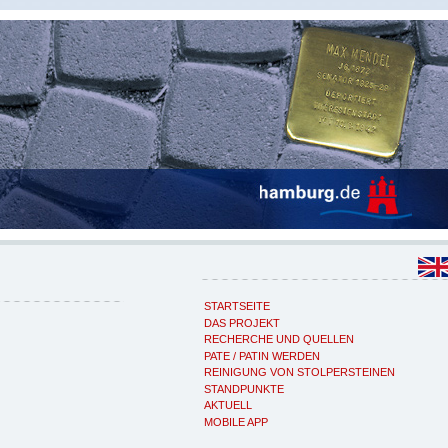
STARTSEITE
DAS PROJEKT
RECHERCHE UND QUELLEN
PATE / PATIN WERDEN
REINIGUNG VON STOLPERSTEINEN
STANDPUNKTE
AKTUELL
MOBILE APP