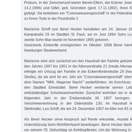
Prokura. In der Zwischenzeit waren Berels Eltern, der Krämer Jos
14.2.1896) und Gittel, geb. Grünstein (gest. 17.11.1892), ihre
gefolgt. Sie betrieben ein "Colonialwarengeschäft" in der Peterst
zu ihrem Tode in der Poolstraße 2.
Marianne Schiff und Berel Hecker heirateten am 24. Januar 18
Kampstraße 29 im Stadtteil St. Pauli, wo im Juni 1894 Sohn Lo
zweite Sohn Max wurde im November 1895 geboren.
Gesicherte Einkünfte ermöglichten im Oktober 1898 Berel Hec
Hamburger Staatsverband.
Marianne wird sich zunächst um den Haushalt der Familie gekümm
den Jahren 1897 bis 1901 in der Altonaerstraße 21 (heute Altonae
erfolgte ein Umzug der Familie in die Eckernförderstraße 29 (he
Straße), da sie dort für ein Jahr ein "Colonialwarengeschäft" üb
dem Namen "Wilh. Magener Nachf." weiterführten. Im Anschluss 
den Stadtteil Eimsbüttel. Berel Hecker verdiente seinen Leb
selbstständiger Schuhwarenvertreter. Zunächst wohnten sie in 
folgenden Jahr in der Emilienstraße 36. 1907 bezogen s
Vierzimmerwohnung in der Osterstraße 130. Im Haushalt l
Stiefmutter, Lea Schiff, die am 24. Dezember 1907 im Alter von 65 J
Als Berel Hecker ohne Anspruch auf Rente erkrankte, musste 
Unterstützung beim Wohlfahrtsamt beantragen. Berel Hecker starb
vor seinem 70. Geburtstag an Kehlkopfkrebs. Um die Wohnung in 