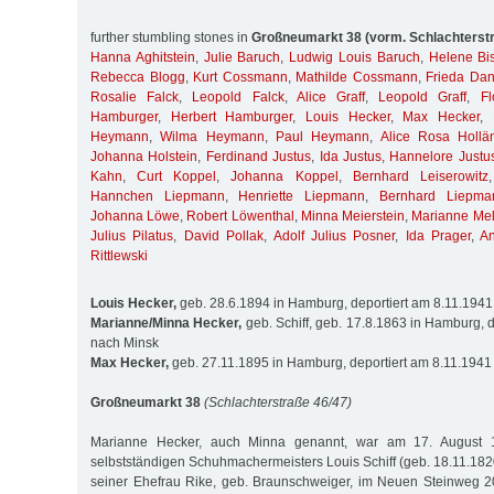
further stumbling stones in
Großneumarkt 38 (vorm. Schlachterst
Hanna Aghitstein
,
Julie Baruch
,
Ludwig Louis Baruch
,
Helene Bis
Rebecca Blogg
,
Kurt Cossmann
,
Mathilde Cossmann
,
Frieda Da
Rosalie Falck
,
Leopold Falck
,
Alice Graff
,
Leopold Graff
,
Fl
Hamburger
,
Herbert Hamburger
,
Louis Hecker
,
Max Hecker
,
Heymann
,
Wilma Heymann
,
Paul Heymann
,
Alice Rosa Hollä
Johanna Holstein
,
Ferdinand Justus
,
Ida Justus
,
Hannelore Justu
Kahn
,
Curt Koppel
,
Johanna Koppel
,
Bernhard Leiserowitz
Hannchen Liepmann
,
Henriette Liepmann
,
Bernhard Liepma
Johanna Löwe
,
Robert Löwenthal
,
Minna Meierstein
,
Marianne Me
Julius Pilatus
,
David Pollak
,
Adolf Julius Posner
,
Ida Prager
,
A
Rittlewski
Louis Hecker,
geb. 28.6.1894 in Hamburg, deportiert am 8.11.194
Marianne/Minna Hecker,
geb. Schiff, geb. 17.8.1863 in Hamburg, 
nach Minsk
Max Hecker,
geb. 27.11.1895 in Hamburg, deportiert am 8.11.1941
Großneumarkt 38
(Schlachterstraße 46/47)
Marianne Hecker, auch Minna genannt, war am 17. August 1
selbstständigen Schuhmachermeisters Louis Schiff (geb. 18.11.182
seiner Ehefrau Rike, geb. Braunschweiger, im Neuen Steinweg 