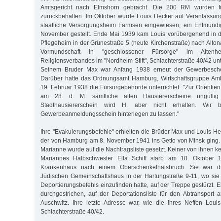
Amtsgericht nach Elmshorn gebracht. Die 200 RM wurden fü
zurückbehalten. Im Oktober wurde Louis Hecker auf Veranlassun
staatliche Versorgungsheim Farmsen eingewiesen, ein Entmünd
November gestellt. Ende Mai 1939 kam Louis vorübergehend in d
Pflegeheim in der Grünestraße 5 (heute Kirchenstraße) nach Alton
Vormundschaft in "geschlossener Fürsorge" im Alten
Religionsverbandes im "Nordheim-Stift", Schlachterstraße 40/42 un
Seinem Bruder Max war Anfang 1938 erneut der Gewerbesche
Darüber hatte das Ordnungsamt Hamburg, Wirtschaftsgruppe Am
19. Februar 1938 die Fürsorgebehörde unterrichtet: "Zur Orientieru
am 28. d. M. sämtliche alten Hausiererscheine ungülti
Stadthausiererschein wird H. aber nicht erhalten. Wir
Gewerbeanmeldungsschein hinterlegen zu lassen."
Ihre "Evakuierungsbefehle" erhielten die Brüder Max und Louis He
der von Hamburg am 8. November 1941 ins Getto von Minsk ging.
Marianne wurde auf die Nachtragsliste gesetzt. Keiner von ihnen ke
Mariannes Halbschwester Ella Schiff starb am 10. Oktober 19
Krankenhaus nach einem Oberschenkelhalsbruch. Sie war d
Jüdischen Gemeinschaftshaus in der Hartungstraße 9-11, wo sie 
Deportierungsbefehls einzufinden hatte, auf der Treppe gestürzt. E
durchgestrichen, auf der Deportationsliste für den Abtransport
Auschwitz. Ihre letzte Adresse war, wie die ihres Neffen Loui
Schlachterstraße 40/42.