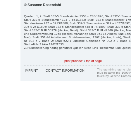
© Susanne Rosendahl
Quellen: 1; 9; StaH 332-5 Standesämter 2558 u 288/1876; StaH 332-5 Stand
StaH 332-5 Standesämter 124 u 651/1882; StaH 332-5 Standesämter 179
Standesämter 247 u 3213/1888; StaH 332-5 Standesämter 329 u 4577/1892;
395 u 251/1896; StaH 332-5 Standesämter 448 u 74/1899; StaH 332-5 Stan
StaH 332-7 B III 56979 (Hecker, Berel); StaH 332-7 B III 42349 (Hecker, Mar
und Sozialverwaltung 1258 (Hecker, Marianne); StaH 351-14 Arbeits- und Sozi
Max); StaH 351-14 Arbeits- und Sozialverwaltung 1262 (Hecker, Louis); Sta
Nr. 992 e 2 Band 2; StaH 522-1 Jüdische Gemeinde Nr. 992 e 2 Band 4;
Sterbefälle 3 Akte 1942/1533.
Zur Nummerierung häufig genutzter Quellen siehe Link "Recherche und Quelle
print preview
/
top of page
The stumbling stone pi
IMPRINT
CONTACT INFORMATION
thus became the 1000th
taken by Gesche Cordes