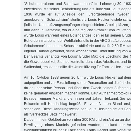
"Schuhreparaturen und Schuhwarenhaus" im Lehmweg 30. 193
erwerbslos. Mit seiner Behinderung und als Jude war Louis doppelt 
1936 wurde er auf Anzeige der Fürsorgebehörde "wegen 
angeborenen Schwachsinn" sterilisiert. Louis Hecker leistete schwe
jüdische Unterstützungsempfänger eingerichteten Arbeitsplätzen, 
und dann in Harsefeld, wo er eine tägliche "Prämie" von 25 Pfenn
wurde Louis während eines Botenganges, den er für seinen Brude
Behördenmitarbeiter der Wohlfahrtsstelle in der ABC-Straße beobach
Schuhcreme" bei einem Schuster ablieferte und dafür 2,50 RM kas
eigener Handel gewertet, seine wöchentliche Unterstützung von 4
Der Beamte verlangte von Louis’ Bruder Max die Löschung des
die Gewerbepolizei, Stempelkontrolle durch das Arbeitsamt und fün
Waltershof, erst dann sollte die Unterstützung für Familie Hecker we
Am 16. Oktober 1938 gegen 20 Uhr wurde Louis Hecker auf dem
aufgegriffen und zur Feststellung seiner Personalien auf die örtliche
da er über seine Person und über den Zweck seines Aufenthalt
keine genauen Angaben machen konnte. Laut Aufnahmeprotokoll 
Befragen einiger Markthändler ihnen seit Jahren bekannt. Sie w
Bekannte mit Handschlag begrüßt. Er verließ ihren Stand ers
schenkten. Diese Handlungsweise sah Louis Hecker nicht als Bette
als "verstecktes Betteln" gewertet.
Da bei ihm ein Geldbetrag von über 200 RM und ein Antrag an die
Bewilligung eines Mantels gefunden wurden, entstand der Ver
Wohlfahrtsunterstützung" zu beziehen. Louis Hecker kam vorläufig