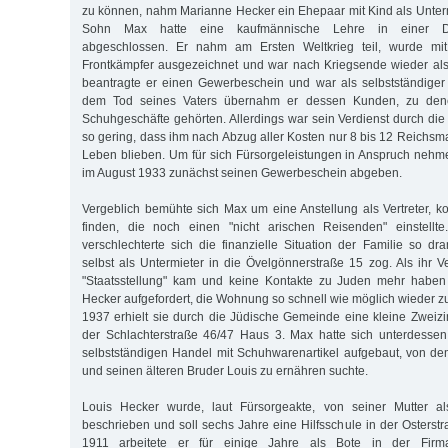
zu können, nahm Marianne Hecker ein Ehepaar mit Kind als Unterm
Sohn Max hatte eine kaufmännische Lehre in einer Dro
abgeschlossen. Er nahm am Ersten Weltkrieg teil, wurde mi
Frontkämpfer ausgezeichnet und war nach Kriegsende wieder als
beantragte er einen Gewerbeschein und war als selbstständiger
dem Tod seines Vaters übernahm er dessen Kunden, zu de
Schuhgeschäfte gehörten. Allerdings war sein Verdienst durch die
so gering, dass ihm nach Abzug aller Kosten nur 8 bis 12 Reichs
Leben blieben. Um für sich Fürsorgeleistungen in Anspruch nehme
im August 1933 zunächst seinen Gewerbeschein abgeben.
Vergeblich bemühte sich Max um eine Anstellung als Vertreter, k
finden, die noch einen "nicht arischen Reisenden" einstell
verschlechterte sich die finanzielle Situation der Familie so dr
selbst als Untermieter in die Övelgönnerstraße 15 zog. Als ihr V
"Staatsstellung" kam und keine Kontakte zu Juden mehr haben 
Hecker aufgefordert, die Wohnung so schnell wie möglich wieder z
1937 erhielt sie durch die Jüdische Gemeinde eine kleine Zweiz
der Schlachterstraße 46/47 Haus 3. Max hatte sich unterdessen
selbstständigen Handel mit Schuhwarenartikel aufgebaut, von dem
und seinen älteren Bruder Louis zu ernähren suchte.
Louis Hecker wurde, laut Fürsorgeakte, von seiner Mutter als
beschrieben und soll sechs Jahre eine Hilfsschule in der Osterst
1911 arbeitete er für einige Jahre als Bote in der Fir