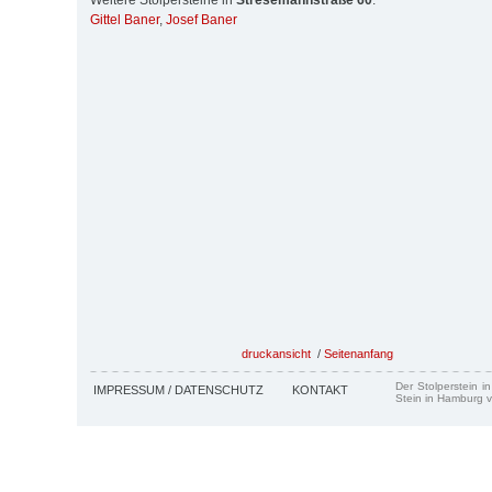
Weitere Stolpersteine in
Stresemannstraße 60
:
Gittel Baner
,
Josef Baner
druckansicht
/
Seitenanfang
Der Stolperstein i
IMPRESSUM / DATENSCHUTZ
KONTAKT
Stein in Hamburg v