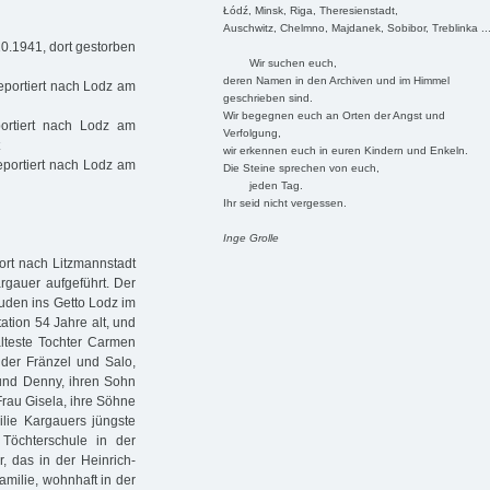
Łódź, Minsk, Riga, Theresienstadt,
Auschwitz, Chelmno, Majdanek, Sobibor, Treblinka ..
0.1941, dort gestorben
Wir suchen euch,
deren Namen in den Archiven und im Himmel
deportiert nach Lodz am
geschrieben sind.
Wir begegnen euch an Orten der Angst und
ortiert nach Lodz am
Verfolgung,
wir erkennen euch in euren Kindern und Enkeln.
eportiert nach Lodz am
Die Steine sprechen von euch,
jeden Tag.
Ihr seid nicht vergessen.
Inge Grolle
ort nach Litzmannstadt
rgauer aufgeführt. Der
uden ins Getto Lodz im
ation 54 Jahre alt, und
älteste Tochter Carmen
nder Fränzel und Salo,
und Denny, ihren Sohn
Frau Gisela, ihre Söhne
lie Kargauers jüngste
 Töchterschule in der
, das in der Heinrich-
amilie, wohnhaft in der