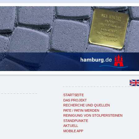
STARTSEITE
DAS PROJEKT
RECHERCHE UND QUELLEN
PATE / PATIN WERDEN
REINIGUNG VON STOLPERSTEINEN
STANDPUNKTE
AKTUELL
MOBILE APP