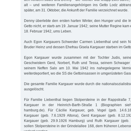
alt – und weiteren Familienangehörigen ins Getto Lodz abtrans
später, am 31. Oktober, die Ankunft der Familie verzeichnet wurde.
Denny überlebte den ersten harten Winter, den Hunger und die In
Getto nicht, er starb am 19. Januar 1942; seine Mutter Regine kam
18. Februar 1942, ums Leben.
Auch Egon Kargauers Schwester Carmen Liebenthal und sein Ne
Bruder Heinz und dessen Ehefrau Gisela Kargauer starben im Gett
Egon Kargauer wurde zusammen mit der Tochter Judis, seiner
Geschwistern Gerd, Norbert, Ruth und Tessa, seinem Schwager 
seinem Neffen Salo am 10. Mai 1942 ins nahegelegene Verni
weiterdeportiert, wo die SS die Gettoinsassen in umgerüsteten Ga
Die gesamte Familie Kargauer wurde durch die nationalsozialistis
ausgelöscht.
Für Familie Liebenthal liegen Stolpersteine in der Rappstraße 7
Kargauer in der Heinrich-Barth-Straße 1 (Biographien sieh
hamburg.de). Für Cäcilie Kargauer, geb. Vogel (geb. 14.6.
Kargauer (geb. 7.6.1929 Altona), Gerd Kargauer (geb. 8.12.1
Kargauer (geb. 29.9.1926 Hamburg) und Ruth Kargauer (geb.
sollen Stolpersteine in der Grindelallee 168, dem früheren Lebensm