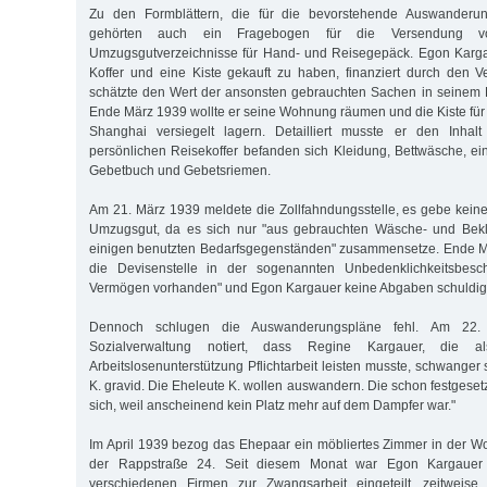
Zu den Formblättern, die für die bevorstehende Auswanderun
gehörten auch ein Fragebogen für die Versendung 
Umzugsgutverzeichnisse für Hand- und Reisegepäck. Egon Karga
Koffer und eine Kiste gekauft zu haben, finanziert durch den 
schätzte den Wert der ansonsten gebrauchten Sachen in seinem 
Ende März 1939 wollte er seine Wohnung räumen und die Kiste für
Shanghai versiegelt lagern. Detailliert musste er den Inhal
persönlichen Reisekoffer befanden sich Kleidung, Bettwäsche, ein
Gebetbuch und Gebetsriemen.
Am 21. März 1939 meldete die Zollfahndungsstelle, es gebe kei
Umzugsgut, da es sich nur "aus gebrauchten Wäsche- und Bekl
einigen benutzten Bedarfsgegenständen" zusammensetze. Ende M
die Devisenstelle in der sogenannten Unbedenklichkeitsbesch
Vermögen vorhanden" und Egon Kargauer keine Abgaben schuldig 
Dennoch schlugen die Auswanderungspläne fehl. Am 22. 
Sozialverwaltung notiert, dass Regine Kargauer, die a
Arbeitslosenunterstützung Pflichtarbeit leisten musste, schwanger s
K. gravid. Die Eheleute K. wollen auswandern. Die schon festgeset
sich, weil anscheinend kein Platz mehr auf dem Dampfer war."
Im April 1939 bezog das Ehepaar ein möbliertes Zimmer in der 
der Rappstraße 24. Seit diesem Monat war Egon Kargauer a
verschiedenen Firmen zur Zwangsarbeit eingeteilt, zeitweise