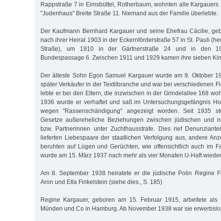
Rappstraße 7 in Eimsbüttel, Rotherbaum, wohnten alle Kargauers z
"Judenhaus" Breite Straße 11. Niemand aus der Familie überlebte.
Der Kaufmann Bernhard Kargauer und seine Ehefrau Cäcilie, ge
nach ihrer Heirat 1903 in der Eckernförderstraße 57 in St. Pauli (h
Straße), um 1910 in der Gärtnerstraße 24 und in den 1
Bundespassage 6. Zwischen 1911 und 1929 kamen ihre sieben Kind
Der älteste Sohn Egon Samuel Kargauer wurde am 9. Oktober 1
später Verkäufer in der Textilbranche und war bei verschiedenen F
lebte er bei den Eltern, die inzwischen in der Grindelallee 168 
1936 wurde er verhaftet und saß im Untersuchungsgefängnis Hol
wegen "Rassenschändigung" angezeigt worden. Seit 1935 ste
Gesetze außereheliche Beziehungen zwischen jüdischen und ni
bzw. Partnerinnen unter Zuchthausstrafe. Dies rief Denunziant
lieferten Liebespaare der staatlichen Verfolgung aus, andere An
beruhten auf Lügen und Gerüchten, wie offensichtlich auch im F
wurde am 15. März 1937 nach mehr als vier Monaten U-Haft wieder
Am 8. September 1938 heiratete er die jüdische Polin Regine Fi
Aron und Etla Finkelstein (siehe dies., S. 185)
Regine Kargauer, geboren am 15. Februar 1915, arbeitete als Ko
Münden und Co in Hamburg. Ab November 1938 war sie erwerbslo