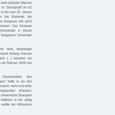
viele jüdische Männer
in "Schutzhaft" im KZ
 er bis zum 25. Januar
en die Eheleute, die
on Kargauer, wie auch
rlassen. Das Ehepaar
tnerstraße 6 (heute
 Kargauers Schwester
hr fand, beantragte
tsamt Anfang Februar
mann […] wandert am
n ab Februar 1939 von
Devisenstelle des
en" hatte er als Ziel
essiert, mehr und mehr
gsquoten erlassen,
ns chinesische Shanghai
ittellos in ein völlig
wollte der Hilfsverein