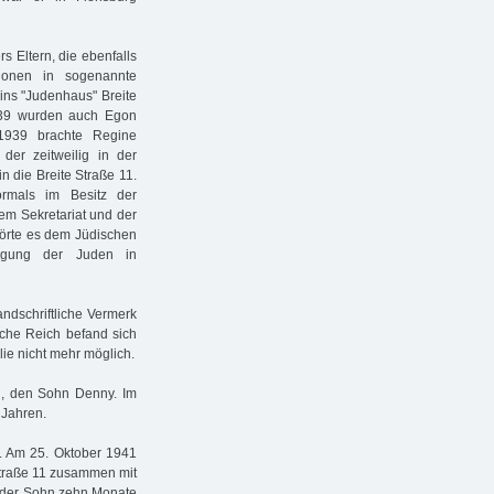
 Eltern, die ebenfalls
ionen in sogenannte
ins "Judenhaus" Breite
1939 wurden auch Egon
1939 brachte Regine
der zeitweilig in der
n die Breite Straße 11.
rmals im Besitz der
em Sekretariat und der
hörte es dem Jüdischen
nigung der Juden in
ndschriftliche Vermerk
sche Reich befand sich
ie nicht mehr möglich.
, den Sohn Denny. Im
 Jahren.
. Am 25. Oktober 1941
traße 11 zusammen mit
, der Sohn zehn Monate