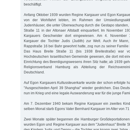
beschäftigt.
Anfang Oktober 1939 wurden Regine Kargauer und Egon Kargauers
von der Wohlfahrt lebten, im Rahmen der Umsiedlungsakt
Judenhäuser, die unter Überwachung durch die Gestapo standen, 
Straße 11 in der Altonaer Altstadt einquartiert. Im November 
Kargauers Geschwister dort eingewiesen. Am 4. November 
Kargauer die Tochter Judis (Judith) zur Welt. Auch ihr Mann, 
Rappstraße 16 bei Bahr gewohnt hatte, zog nun zu seiner Familie i
Das Haus Breite Straße 11 (bis 1938 Breitestraße) war vo
Hochdeutschen Israelitischen Gemeinde gewesen, die dort mit ein
Einrichtung des Beerdigungswesens ihren Sitz hatte; ab 1939 ge
Religionsverband Hamburg als Abteilung der Reichsverei
Deutschland.
Auf Egon Kargauers Kultussteuerkarte wurde der schon erfolgte ha
"Ausgeschieden April 39 Shanghai" wieder gestrichen. Das Deut
nun im Krieg und eine legale Auswanderung war für die junge Famil
Am 7. Dezember 1940 bekam Regine Kargauer ein zweites Kind
selben Monat starb Egons Vater Bernhard Kargauer im Alter von 71
Zwei Monate später begannen die Hamburger Großdeportationen
wurden Egon und Regine Kargauer aus dem "Judenhaus" Breite S
den Kindern Judis und Denny – die Tochter war knapp zwei Jahre