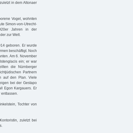
uletzt in dem Altonaer
borene Vogel, wohnten
eute Simon-von-Utrecht-
920er Jahren in der
er zur Welt.
914 geboren. Er wurde
irmen beschäftigt. Noch
wohnten. Am 6. November
stenglacis ein; er war
llten die Nürnberger
chtjüdischen Partnern
en auf den Plan. Viele
zeigen bei der Gestapo
all Egon Kargauers. Er
 entlassen.
nkelstein, Tochter von
ntoristin, zuletzt bei
s.