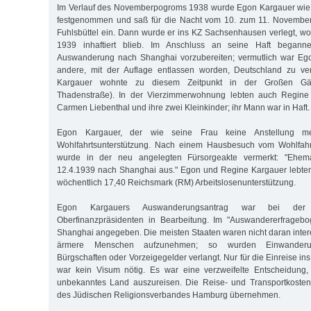
Im Verlauf des Novemberpogroms 1938 wurde Egon Kargauer wie 
festgenommen und saß für die Nacht vom 10. zum 11. November 
Fuhlsbüttel ein. Dann wurde er ins KZ Sachsenhausen verlegt, wo
1939 inhaftiert blieb. Im Anschluss an seine Haft begann
Auswanderung nach Shanghai vorzubereiten; vermutlich war Eg
andere, mit der Auflage entlassen worden, Deutschland zu ve
Kargauer wohnte zu diesem Zeitpunkt in der Großen Gär
Thadenstraße). In der Vierzimmerwohnung lebten auch Regine
Carmen Liebenthal und ihre zwei Kleinkinder; ihr Mann war in Haft.
Egon Kargauer, der wie seine Frau keine Anstellung me
Wohlfahrtsunterstützung. Nach einem Hausbesuch vom Wohlfahr
wurde in der neu angelegten Fürsorgeakte vermerkt: "Ehe
12.4.1939 nach Shanghai aus." Egon und Regine Kargauer lebte
wöchentlich 17,40 Reichsmark (RM) Arbeitslosenunterstützung.
Egon Kargauers Auswanderungsantrag war bei der 
Oberfinanzpräsidenten in Bearbeitung. Im "Auswandererfragebog
Shanghai angegeben. Die meisten Staaten waren nicht daran inter
ärmere Menschen aufzunehmen; so wurden Einwanderun
Bürgschaften oder Vorzeigegelder verlangt. Nur für die Einreise i
war kein Visum nötig. Es war eine verzweifelte Entscheidung, m
unbekanntes Land auszureisen. Die Reise- und Transportkosten 
des Jüdischen Religionsverbandes Hamburg übernehmen.