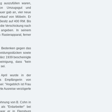
g auszufüllen waren,
von Umzugsgut und
uer gab an, vier neue
Verkauf von Möbeln. Er
Besitz auf 400 RM. Bis
 die Verschickung nach
t angeben. In seinem
 Rasierapparat, ferner
ne Bedenken gegen das
eidungsstücken sowie
ärz 1939 bescheinigte
einigung, dass "kein
sei.
April wurde in der
ls Empfängerin von
ei: "Angeblich ist Frau
zte Ausreise verzögerte
Wohnung von B. Cohn in
ls "Erdarbeiter" bei
 war er in Flensburg