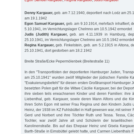
Egon Samuel Kargauer
,
Regina Kargauer
,
Judis Kargauer
Denny Kargauer,
geb. am 7.12.1940, deportiert nach Lodz am 25.1
am 19.1.1942
Egon Samuel Kargauer,
geb. am 9.10.1914, mehrfach inhaftiert, 
5.10.1941, im Vernichtungslager Chelmno am 10.5.1942 ermordet
Judis (Judith) Kargauer,
geb. am 4.11.1939 in Hamburg, dep
25.10.1941, im Vernichtungslager Chelmno am 10.5.1942 ermordet
Regina Kargauer,
geb. Finkelstein, geb. am 5.2.1915 in Altona, d
25.10.1941, dort gestorben am 18.2.1942
Breite Straße/Ecke Pepermölenbek (Breitestraße 11)
In den "Transportlisten der deportierten Hamburger Juden, Transp
am 25.10.1941" wurden zwölf Mitglieder der jüdischen Familie Ka
"Evakuierungsbefehl" für diesen ersten Großtransport Hamburger J
besetzten Polen galt für die Witwe Cäcilie Kargauer, bei der Deport
ihre sieben teils erwachsenen Kinder und deren Familien: ihre 
Liebenthal, geb. Kargauer, sowie deren Mann Alfons und die Ki
ihren Sohn Egon mit seiner Frau Regina und den Kindern Judis 
Heinz, der 1938 im KZ Fuhlsbüttel in Haft gewesen war, mit seiner 
Gerd und Norbert und ihre Töchter Ruth und Tessa. Tessa, Cäci
Tochter, war zwölf Jahre alt und Schülerin der Israelitischen
Karolinenstraße. Bis auf das Ehepaar Heinz und Gisela Kargauer
Barth-Straße in Eimsbüttel gelebt hatte, und Carmen Liebenthals F