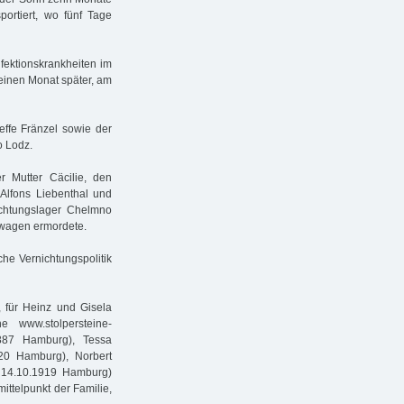
portiert, wo fünf Tage
fektionskrankheiten im
 einen Monat später, am
ffe Fränzel sowie der
o Lodz.
 Mutter Cäcilie, den
Alfons Liebenthal und
chtungslager Chelmno
swagen ermordete.
che Vernichtungspolitik
, für Heinz und Gisela
e www.stolpersteine-
1887 Hamburg), Tessa
920 Hamburg), Norbert
 14.10.1919 Hamburg)
ittelpunkt der Familie,