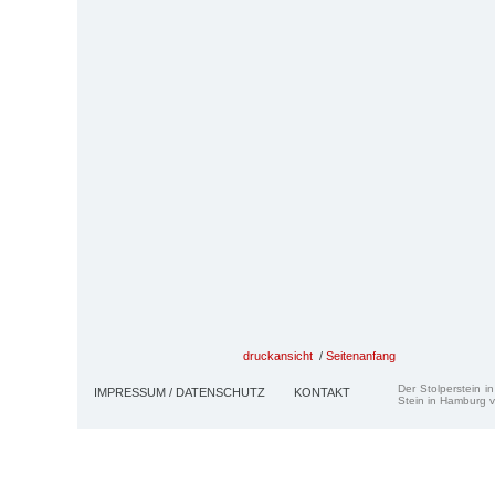
druckansicht
/
Seitenanfang
Der Stolperstein i
IMPRESSUM / DATENSCHUTZ
KONTAKT
Stein in Hamburg v