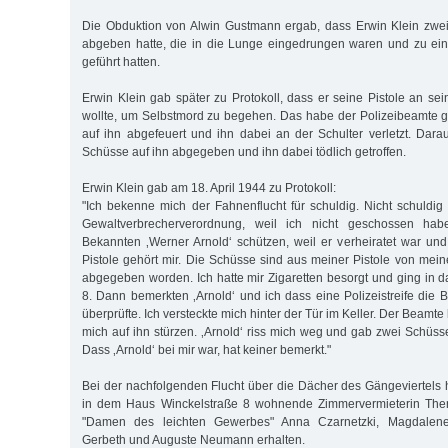
Die Obduktion von Alwin Gustmann ergab, dass Erwin Klein zwei
abgeben hatte, die in die Lunge eingedrungen waren und zu 
geführt hatten.
Erwin Klein gab später zu Protokoll, dass er seine Pistole an s
wollte, um Selbstmord zu begehen. Das habe der Polizeibeamte 
auf ihn abgefeuert und ihn dabei an der Schulter verletzt. Darau
Schüsse auf ihn abgegeben und ihn dabei tödlich getroffen.
Erwin Klein gab am 18. April 1944 zu Protokoll:
"Ich bekenne mich der Fahnenflucht für schuldig. Nicht schuldi
Gewaltverbrecherverordnung, weil ich nicht geschossen hab
Bekannten ‚Werner Arnold‘ schützen, weil er verheiratet war und 
Pistole gehört mir. Die Schüsse sind aus meiner Pistole von mei
abgegeben worden. Ich hatte mir Zigaretten besorgt und ging in 
8. Dann bemerkten ‚Arnold‘ und ich dass eine Polizeistreife di
überprüfte. Ich versteckte mich hinter der Tür im Keller. Der Beamte
mich auf ihn stürzen. ‚Arnold‘ riss mich weg und gab zwei Schüs
Dass ‚Arnold‘ bei mir war, hat keiner bemerkt."
Bei der nachfolgenden Flucht über die Dächer des Gängeviertels h
in dem Haus Winckelstraße 8 wohnende Zimmervermieterin The
"Damen des leichten Gewerbes" Anna Czarnetzki, Magdalene
Gerbeth und Auguste Neumann erhalten.