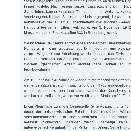
Stellen eingesetzt. Dabei erlitt er eine Erfrierung an der linken H
Finger kostete. Nach einem kurzen Lazarettaufenthalt in Na
Sumpffiebers kam er zu seinem Truppenteil nach Wolchow zurück u
Verletzung durch einen Splitter in der Leistengegend, die wieder
behandelt wurde. Er erhielt anschließend drei Wochen Genesu
Hamburg bei seinen Eltern verbrachte. Am 3. November 1942 
Marschkompanie Ersatzbataillon 333 in Rendsburg zurück.
Weihnachten 1942 reiste er trotz eines abgelehnten Urlaubsantrag
Hamburg. Ein Kriminalbeamter spürte ihn dort auf und brachte
zurück. Wegen dieser Verfehlung wurde er durch das Divisions
Gefängnis verurteilt und vom Obergrenadier zum Grenadier degrad
Wochen "geschärften Arrest" verbüßt hatte, erhielt er St
Frontbewährung.
Am 19. Februar 1943 wurde er wiederum mit "geschärften Arrest" v
weil er den Zapfenstreich missachtet und den Hauptfeldwebel belog
weiterer Arrest für sieben Tage folgen, weil er den Dienst versäu
wurden nicht vollstreckt, weil er vor Antritt seiner Strafe am 21. Fe
Erwin Klein hatte zwar die Ostmedaille (eine Auszeichnung "f
gegen den bolschewistischen Feind und den russischen Winter
Verwundetenabzeichen in schwarz verliehen bekommen, wurde a
beurteilt: "Schlechter Charakter, weich, überhaupt keine 
unterweltlerisch veranlagt, inniger Verkehr mit Dirnen. Seine Führ