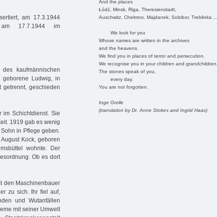
And the places
Łódź, Minsk, Riga, Theresienstadt,
ertiert, am 17.3.1944
Auschwitz, Chelmno, Majdanek, Sobibor, Treblinka ..
t, am 17.7.1944 im
We look for you
Whose names are written in the archives
and the heavens.
We find you in places of terror and persecution.
We recognise you in your children and grandchildren
 des kaufmännischen
The stones speak of you,
n, geborene Ludwig, in
every day.
t getrennt, geschieden
You are not forgotten.
Inge Grolle
(translation by Dr. Anne Stokes and Ingrid Haas)
 im Schichtdienst. Sie
Zeit. 1919 gab es wenig
 Sohn in Pflege geben.
t August Kock, geboren
msbüttel wohnte. Der
agesordnung. Ob es dort
amt den Maschinenbauer
 zu sich. Ihr fiel auf,
nden und Wutanfällen
obleme mit seiner Umwelt