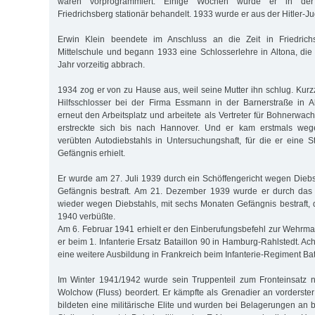
waren vorprogrammiert. Einige Wochen wurde er in der S
Friedrichsberg stationär behandelt. 1933 wurde er aus der Hitler-
Erwin Klein beendete im Anschluss an die Zeit in Friedrich
Mittelschule und begann 1933 eine Schlosserlehre in Altona, di
Jahr vorzeitig abbrach.
1934 zog er von zu Hause aus, weil seine Mutter ihn schlug. Kurzze
Hilfsschlosser bei der Firma Essmann in der Barnerstraße in A
erneut den Arbeitsplatz und arbeitete als Vertreter für Bohnerwachs
erstreckte sich bis nach Hannover. Und er kam erstmals we
verübten Autodiebstahls in Untersuchungshaft, für die er eine 
Gefängnis erhielt.
Er wurde am 27. Juli 1939 durch ein Schöffengericht wegen Dieb
Gefängnis bestraft. Am 21. Dezember 1939 wurde er durch das
wieder wegen Diebstahls, mit sechs Monaten Gefängnis bestraft, d
1940 verbüßte.
Am 6. Februar 1941 erhielt er den Einberufungsbefehl zur Wehrma
er beim 1. Infanterie Ersatz Bataillon 90 in Hamburg-Rahlstedt. Ac
eine weitere Ausbildung in Frankreich beim Infanterie-Regiment Bat
Im Winter 1941/1942 wurde sein Truppenteil zum Fronteinsatz
Wolchow (Fluss) beordert. Er kämpfte als Grenadier an vorderster
bildeten eine militärische Elite und wurden bei Belagerungen an 