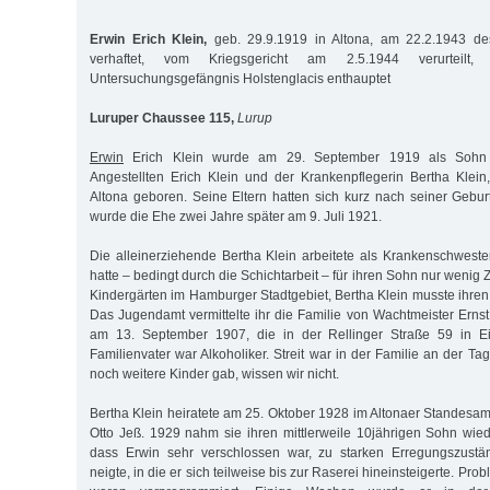
Erwin Erich Klein,
geb. 29.9.1919 in Altona, am 22.2.1943 des
verhaftet, vom Kriegsgericht am 2.5.1944 verurteil
Untersuchungsgefängnis Holstenglacis enthauptet
Luruper Chaussee 115,
Lurup
Erwin
Erich Klein wurde am 29. September 1919 als Sohn
Angestellten Erich Klein und der Krankenpflegerin Bertha Klei
Altona geboren. Seine Eltern hatten sich kurz nach seiner Gebur
wurde die Ehe zwei Jahre später am 9. Juli 1921.
Die alleinerziehende Bertha Klein arbeitete als Krankenschwester
hatte – bedingt durch die Schichtarbeit – für ihren Sohn nur wenig 
Kindergärten im Hamburger Stadtgebiet, Bertha Klein musste ihren
Das Jugendamt vermittelte ihr die Familie von Wachtmeister Erns
am 13. September 1907, die in der Rellinger Straße 59 in Ei
Familienvater war Alkoholiker. Streit war in der Familie an der T
noch weitere Kinder gab, wissen wir nicht.
Bertha Klein heiratete am 25. Oktober 1928 im Altonaer Standes
Otto Jeß. 1929 nahm sie ihren mittlerweile 10jährigen Sohn wieder
dass Erwin sehr verschlossen war, zu starken Erregungszustä
neigte, in die er sich teilweise bis zur Raserei hineinsteigerte. Pr