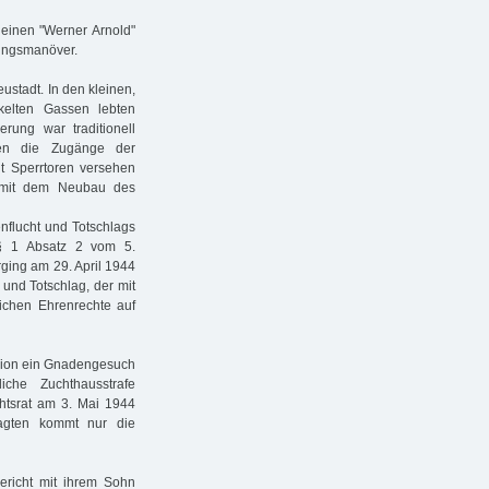
 einen "Werner Arnold"
kungsmanöver.
ustadt. In den kleinen,
kelten Gassen lebten
rung war traditionell
aren die Zugänge der
it Sperrtoren versehen
 mit dem Neubau des
nflucht und Totschlags
 § 1 Absatz 2 vom 5.
ging am 29. April 1944
 und Totschlag, der mit
ichen Ehrenrechte auf
ision ein Gnadengesuch
che Zuchthausstrafe
htsrat am 3. Mai 1944
lagten kommt nur die
richt mit ihrem Sohn