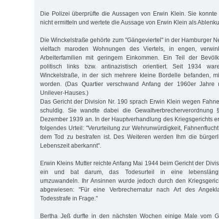
Die Polizei überprüfte die Aussagen von Erwin Klein. Sie konnte
nicht ermitteln und wertete die Aussage von Erwin Klein als Ablen
Die Winckelstraße gehörte zum "Gängeviertel" in der Hamburger Ne
vielfach maroden Wohnungen des Viertels, in engen, verwin
Arbeiterfamilien mit geringem Einkommen. Ein Teil der Bevölke
politisch links bzw. antinazistisch orientiert. Seit 1934 w
Winckelstraße, in der sich mehrere kleine Bordelle befanden, m
worden. (Das Quartier verschwand Anfang der 1960er Jahre
Unilever-Hauses.)
Das Gericht der Division Nr. 190 sprach Erwin Klein wegen Fahne
schuldig. Sie wandte dabei die Gewaltverbrecherverordnung
Dezember 1939 an. In der Hauptverhandlung des Kriegsgerichts er
folgendes Urteil: "Verurteilung zur Wehrunwürdigkeit, Fahnenflucht
dem Tod zu bestrafen ist. Des Weiteren werden Ihm die bürgerl
Lebenszeit aberkannt".
Erwin Kleins Mutter reichte Anfang Mai 1944 beim Gericht der Div
ein und bat darum, das Todesurteil in eine lebenslängli
umzuwandeln. Ihr Ansinnen wurde jedoch durch den Kriegsgeric
abgewiesen: "Für eine Verbrechernatur nach Art des Angek
Todesstrafe in Frage."
Bertha Jeß durfte in den nächsten Wochen einige Male vom Ge