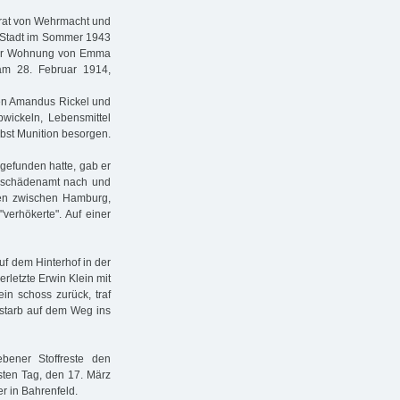
arat von Wehrmacht und
die Stadt im Sommer 1943
n der Wohnung von Emma
am 28. Februar 1914,
men Amandus Rickel und
bwickeln, Lebensmittel
ebst Munition besorgen.
 gefunden hatte, gab er
gsschädenamt nach und
en zwischen Hamburg,
verhökerte". Auf einer
uf dem Hinterhof in der
erletzte Erwin Klein mit
in schoss zurück, traf
e starb auf dem Weg ins
bener Stoffreste den
sten Tag, den 17. März
r in Bahrenfeld.