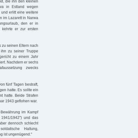
and, die ihn den kleinen
rwa in Estland wegen
nd erlitt eine weitere
um im Lazarett in Narwa
ngsurlaub, den er in
kehrte er zur ersten
s zu seinen Eltern nach
 ihn zu seiner Truppe
gericht zu einem Jahr
iert. Nachdem er sechs
rafaussetzung zwecks
on fünf Tagen bestraft,
en hatte. Es sollte ein
mt hatte. Beide Strafen
bruar 1943 geflohen war.
ür Bewährung im Kampf
 1941/1942") und das
ber dennoch schlecht
soldatische Haltung,
ung ist ungenügend."