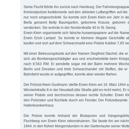
Seine Flucht führte ihn zurück nach Hamburg. Der Fahndungsapp
Kriminalpolizei funktionierte seit den alliierten Luftangriffen auf 
nur noch eingeschränkt. So konnte sich Erwin Klein ein Jahr i
Berta genannt Betty Baumgarten, geborene Krause, geboren 
verstecken. Sie wohnte in der Norderstraße 40 in St. Georg.
Erwin Klein organisierte sich falsche Ausweispapiere auf die Na
Erwin Erich Lampel. So konnte er kleinere illegale Geschäfte a
kaufen und sich auf dem Schwarzmarkt eine Pistole Kaliber 7,65 n
Mit einer Betreuungskarte auf den Namen Siegfried Stachel, die er
sich als Bombengeschädigter aus und erschwindelte beim Krie
nach 8.563 RM. Er pendelte sogar mit der Bahn mehrere Woch
Berlin und Dresden und trieb Schwarzhandel mit Stoffen, die er "
Bahnfahrt wurde er aufgegriffen, konnte aber wieder fliehen.
Der Polizist Alwin Gustmann stellte Erwin Klein am 16. März 1944 a
Winckelstraße 8 in der Neustadt (die Straße gibt es nicht mehr). Er v
seiner Pistole und durchschoss dessen rechte Schulter. Erwin Kle
den Polizisten und flüchtete durch ein Fenster. Der Polizeibeamt
Hafenkrankenhaus.
Die Polizei konnte Anhand der Blutspuren und hängengeblie
Fluchtweg von Erwin Klein rekonstruieren. Sie fasste ihn am näch
1944, in den frühen Morgenstunden in der Gartenlaube seiner Mutte