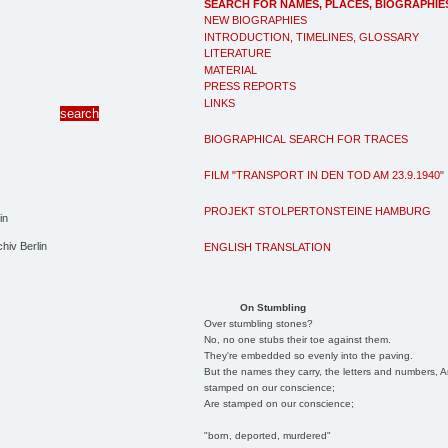
SEARCH FOR NAMES, PLACES, BIOGRAPHIE
NEW BIOGRAPHIES
INTRODUCTION, TIMELINES, GLOSSARY
LITERATURE
MATERIAL
PRESS REPORTS
LINKS
BIOGRAPHICAL SEARCH FOR TRACES
FILM "TRANSPORT IN DEN TOD AM 23.9.1940"
PROJEKT STOLPERTONSTEINE HAMBURG
hiv Berlin
ENGLISH TRANSLATION
On Stumbling
Over stumbling stones?
No, no one stubs their toe against them.
They're embedded so evenly into the paving.
But the names they carry, the letters and numbers, A
stamped on our conscience;
Are stamped on our conscience;
"born, deported, murdered"