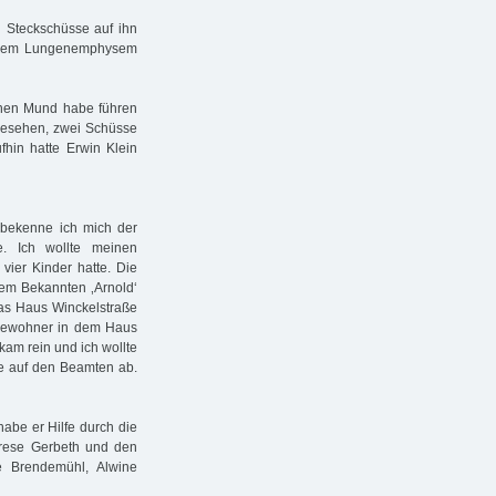
 Steckschüsse auf ihn
einem Lungenemphysem
einen Mund habe führen
gesehen, zwei Schüsse
fhin hatte Erwin Klein
g bekenne ich mich der
e. Ich wollte meinen
vier Kinder hatte. Die
nem Bekannten ‚Arnold‘
das Haus Winckelstraße
e Bewohner in dem Haus
 kam rein und ich wollte
se auf den Beamten ab.
abe er Hilfe durch die
rese Gerbeth und den
 Brendemühl, Alwine