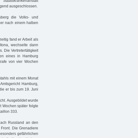
taatskrankenanstalt
Jugend ausgeschlossen.
sberg die Volks- und
e er nach einem halben
itig fand er Arbeit als
ltona, wechselte dann
. Die Vertretertätigkeit
gen eines in Hamburg
Strafe von vier Wochen
stahls mit einem Monat
 Amtsgericht Hamburg,
ie er bis zum 19. Juni
cht. Ausgebildet wurde
ht Wochen später folgte
aillon 333.
 nach Russland an den
 Front. Die Grenadiere
besonders gefährlichen