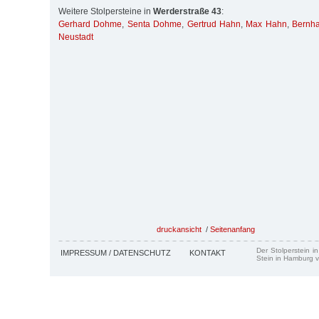
Weitere Stolpersteine in
Werderstraße 43
:
Gerhard Dohme
,
Senta Dohme
,
Gertrud Hahn
,
Max Hahn
,
Bernha
Neustadt
druckansicht
/
Seitenanfang
Der Stolperstein i
IMPRESSUM / DATENSCHUTZ
KONTAKT
Stein in Hamburg v