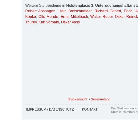
Weitere Stolpersteine in
Holstenglacis 3, Untersuchungshaftansta
Robert Abshagen
,
Hein Bretschneider
,
Richard Gohert
,
Erich H
Köpke
,
Otto Mende
,
Ernst Mittelbach
,
Walter Reber
,
Oskar Reinc
Thürey
,
Kurt Vorpahl
,
Oskar Voss
druckansicht
/
Seitenanfang
Der Stolperstein i
IMPRESSUM / DATENSCHUTZ
KONTAKT
Stein in Hamburg v