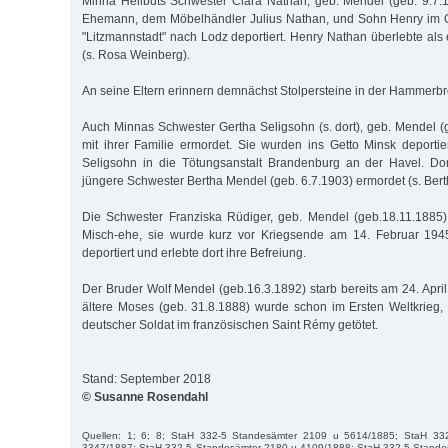
Minna Heilbuts Schwester Clara Nathan, geb. Mendel (geb. 9.7.
Ehemann, dem Möbelhändler Julius Nathan, und Sohn Henry im O
"Litzmannstadt" nach Lodz deportiert. Henry Nathan überlebte als 
(s. Rosa Weinberg).
An seine Eltern erinnern demnächst Stolpersteine in der Hammerbr
Auch Minnas Schwester Gertha Seligsohn (s. dort), geb. Mendel (
mit ihrer Familie ermordet. Sie wurden ins Getto Minsk deporti
Seligsohn in die Tötungsanstalt Brandenburg an der Havel. D
jüngere Schwester Bertha Mendel (geb. 6.7.1903) ermordet (s. Ber
Die Schwester Franziska Rüdiger, geb. Mendel (geb.18.11.1885)
Misch-ehe, sie wurde kurz vor Kriegsende am 14. Februar 194
deportiert und erlebte dort ihre Befreiung.
Der Bruder Wolf Mendel (geb.16.3.1892) starb bereits am 24. Apri
ältere Moses (geb. 31.8.1888) wurde schon im Ersten Weltkrieg, 
deutscher Soldat im französischen Saint Rémy getötet.
Stand: September 2018
© Susanne Rosendahl
Quellen: 1; 6; 8; StaH 332-5 Standesämter 2109 u 5614/1885; StaH 33
3347/1887; StaH 332-5 Standesämter 2180 u 4109/1888; StaH 332-5 Stande