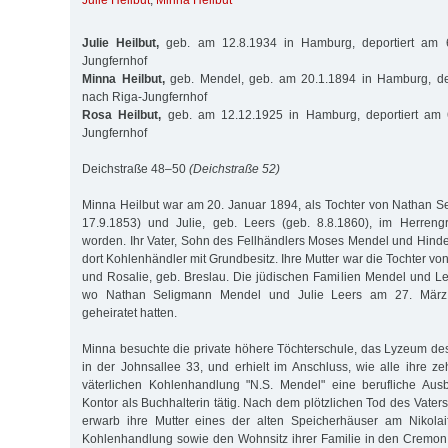
Julie Heilbut
,
Minna Heilbut
Julie Heilbut,
geb. am 12.8.1934 in Hamburg, deportiert am 
Jungfernhof
Minna Heilbut,
geb. Mendel, geb. am 20.1.1894 in Hamburg, de
nach Riga-Jungfernhof
Rosa Heilbut,
geb. am 12.12.1925 in Hamburg, deportiert am 
Jungfernhof
Deichstraße 48–50
(Deichstraße 52)
Minna Heilbut war am 20. Januar 1894, als Tochter von Nathan 
17.9.1853) und Julie, geb. Leers (geb. 8.8.1860), im Herren
worden. Ihr Vater, Sohn des Fellhändlers Moses Mendel und Hinde
dort Kohlenhändler mit Grundbesitz. Ihre Mutter war die Tochter 
und Rosalie, geb. Breslau. Die jüdischen Familien Mendel und Le
wo Nathan Seligmann Mendel und Julie Leers am 27. März 
geheiratet hatten.
Minna besuchte die private höhere Töchterschule, das Lyzeum d
in der Johnsallee 33, und erhielt im Anschluss, wie alle ihre ze
väterlichen Kohlenhandlung "N.S. Mendel" eine berufliche Aus
Kontor als Buchhalterin tätig. Nach dem plötzlichen Tod des Vater
erwarb ihre Mutter eines der alten Speicherhäuser am Nikolaif
Kohlenhandlung sowie den Wohnsitz ihrer Familie in den Cremon 