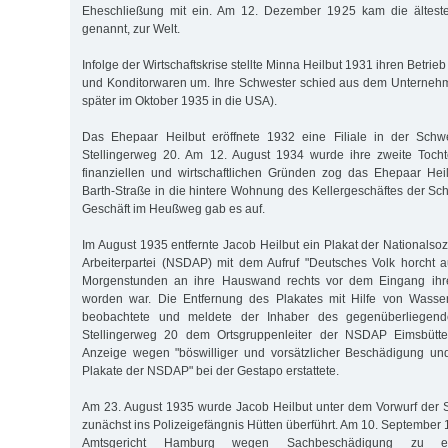
Eheschließung mit ein. Am 12. Dezember 1925 kam die älteste
genannt, zur Welt.
Infolge der Wirtschaftskrise stellte Minna Heilbut 1931 ihren Betri
und Konditorwaren um. Ihre Schwester schied aus dem Unternehm
später im Oktober 1935 in die USA).
Das Ehepaar Heilbut eröffnete 1932 eine Filiale in der Schw
Stellingerweg 20. Am 12. August 1934 wurde ihre zweite Tocht
finanziellen und wirtschaftlichen Gründen zog das Ehepaar Hei
Barth-Straße in die hintere Wohnung des Kellergeschäftes der S
Geschäft im Heußweg gab es auf.
Im August 1935 entfernte Jacob Heilbut ein Plakat der Nationalso
Arbeiterpartei (NSDAP) mit dem Aufruf "Deutsches Volk horcht a
Morgenstunden an ihre Hauswand rechts vor dem Eingang ihre
worden war. Die Entfernung des Plakates mit Hilfe von Wasse
beobachtete und meldete der Inhaber des gegenüberliegend
Stellingerweg 20 dem Ortsgruppenleiter der NSDAP Eimsbütte
Anzeige wegen "böswilliger und vorsätzlicher Beschädigung und
Plakate der NSDAP" bei der Gestapo erstattete.
Am 23. August 1935 wurde Jacob Heilbut unter dem Vorwurf der 
zunächst ins Polizeigefängnis Hütten überführt. Am 10. September 1
Amtsgericht Hamburg wegen Sachbeschädigung zu ei