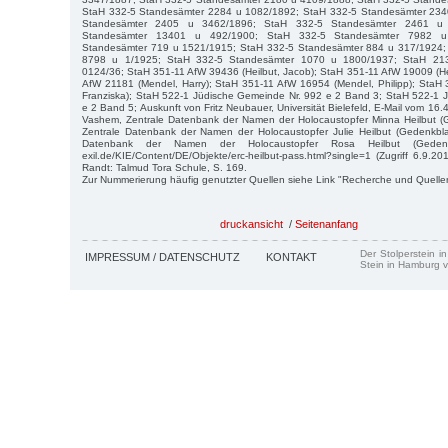
StaH 332-5 Standesämter 2284 u 1082/1892; StaH 332-5 Standesämter 234
Standesämter 2405 u 3462/1896; StaH 332-5 Standesämter 2461 u
Standesämter 13401 u 492/1900; StaH 332-5 Standesämter 7982 u
Standesämter 719 u 1521/1915; StaH 332-5 Standesämter 884 u 317/1924;
8798 u 1/1925; StaH 332-5 Standesämter 1070 u 1800/1937; StaH 213
0124/36; StaH 351-11 AfW 39436 (Heilbut, Jacob); StaH 351-11 AfW 19009 (He
AfW 21181 (Mendel, Harry); StaH 351-11 AfW 16954 (Mendel, Philipp); StaH 
Franziska); StaH 522-1 Jüdische Gemeinde Nr. 992 e 2 Band 3; StaH 522-1 
e 2 Band 5; Auskunft von Fritz Neubauer, Universität Bielefeld, E-Mail vom 1
Vashem, Zentrale Datenbank der Namen der Holocaustopfer Minna Heilbut (
Zentrale Datenbank der Namen der Holocaustopfer Julie Heilbut (Gedenkbla
Datenbank der Namen der Holocaustopfer Rosa Heilbut (Gedenkblat
exil.de/KIE/Content/DE/Objekte/erc-heilbut-pass.html?single=1 (Zugriff 6.9.2
Randt: Talmud Tora Schule, S. 169.
Zur Nummerierung häufig genutzter Quellen siehe Link "Recherche und Quelle
druckansicht
/
Seitenanfang
Der Stolperstein i
IMPRESSUM / DATENSCHUTZ
KONTAKT
Stein in Hamburg v