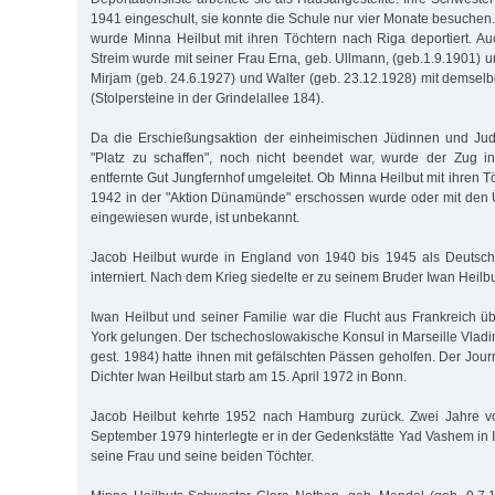
1941 eingeschult, sie konnte die Schule nur vier Monate besuche
wurde Minna Heilbut mit ihren Töchtern nach Riga deportiert. A
Streim wurde mit seiner Frau Erna, geb. Ullmann, (geb.1.9.1901) 
Mirjam (geb. 24.6.1927) und Walter (geb. 23.12.1928) mit demselb
(Stolpersteine in der Grindelallee 184).
Da die Erschießungsaktion der einheimischen Jüdinnen und Ju
"Platz zu schaffen", noch nicht beendet war, wurde der Zug i
entfernte Gut Jungfernhof umgeleitet. Ob Minna Heilbut mit ihren T
1942 in der "Aktion Dünamünde" erschossen wurde oder mit den 
eingewiesen wurde, ist unbekannt.
Jacob Heilbut wurde in England von 1940 bis 1945 als Deutsche
interniert. Nach dem Krieg siedelte er zu seinem Bruder Iwan Heilb
Iwan Heilbut und seiner Familie war die Flucht aus Frankreich 
York gelungen. Der tschechoslowakische Konsul in Marseille Vladi
gest. 1984) hatte ihnen mit gefälschten Pässen geholfen. Der Journa
Dichter Iwan Heilbut starb am 15. April 1972 in Bonn.
Jacob Heilbut kehrte 1952 nach Hamburg zurück. Zwei Jahre v
September 1979 hinterlegte er in der Gedenkstätte Yad Vashem in I
seine Frau und seine beiden Töchter.