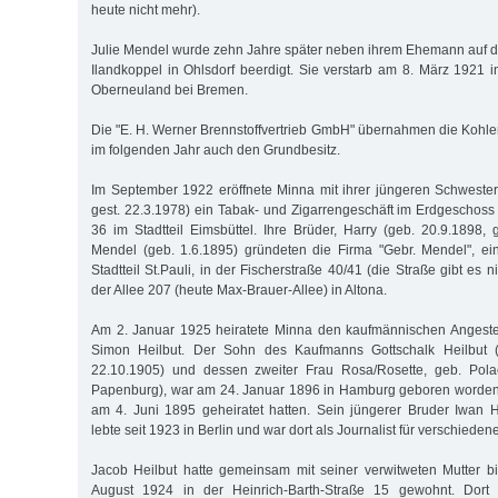
heute nicht mehr).
Julie Mendel wurde zehn Jahre später neben ihrem Ehemann auf 
Ilandkoppel in Ohlsdorf beerdigt. Sie verstarb am 8. März 1921 
Oberneuland bei Bremen.
Die "E. H. Werner Brennstoffvertrieb GmbH" übernahmen die Koh
im folgenden Jahr auch den Grundbesitz.
Im September 1922 eröffnete Minna mit ihrer jüngeren Schweste
gest. 22.3.1978) ein Tabak- und Zigarrengeschäft im Erdgescho
36 im Stadtteil Eimsbüttel. Ihre Brüder, Harry (geb. 20.9.1898, 
Mendel (geb. 1.6.1895) gründeten die Firma "Gebr. Mendel", e
Stadtteil St.Pauli, in der Fischerstraße 40/41 (die Straße gibt es 
der Allee 207 (heute Max-Brauer-Allee) in Altona.
Am 2. Januar 1925 heiratete Minna den kaufmännischen Angestel
Simon Heilbut. Der Sohn des Kaufmanns Gottschalk Heilbut (g
22.10.1905) und dessen zweiter Frau Rosa/Rosette, geb. Pola
Papenburg), war am 24. Januar 1896 in Hamburg geboren worden,
am 4. Juni 1895 geheiratet hatten. Sein jüngerer Bruder Iwan H
lebte seit 1923 in Berlin und war dort als Journalist für verschieden
Jacob Heilbut hatte gemeinsam mit seiner verwitweten Mutter b
August 1924 in der Heinrich-Barth-Straße 15 gewohnt. Dor