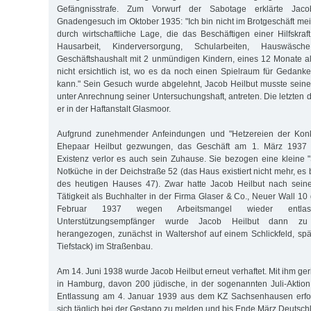
Gefängnisstrafe. Zum Vorwurf der Sabotage erklärte Jac
Gnadengesuch im Oktober 1935: "Ich bin nicht im Brotgeschäft mei
durch wirtschaftliche Lage, die das Beschäftigen einer Hilfskraft
Hausarbeit, Kinderversorgung, Schularbeiten, Hauswäs
Geschäftshaushalt mit 2 unmündigen Kindern, eines 12 Monate alt,
nicht ersichtlich ist, wo es da noch einen Spielraum für Geda
kann." Sein Gesuch wurde abgelehnt, Jacob Heilbut musste seine
unter Anrechnung seiner Untersuchungshaft, antreten. Die letzten
er in der Haftanstalt Glasmoor.
Aufgrund zunehmender Anfeindungen und "Hetzereien der Konk
Ehepaar Heilbut gezwungen, das Geschäft am 1. März 1937 a
Existenz verlor es auch sein Zuhause. Sie bezogen eine kleine
Notküche in der Deichstraße 52 (das Haus existiert nicht mehr, e
des heutigen Hauses 47). Zwar hatte Jacob Heilbut nach seine
Tätigkeit als Buchhalter in der Firma Glaser & Co., Neuer Wall 1
Februar 1937 wegen Arbeitsmangel wieder entla
Unterstützungsempfänger wurde Jacob Heilbut dann zu 
herangezogen, zunächst in Waltershof auf einem Schlickfeld, spät
Tiefstack) im Straßenbau.
Am 14. Juni 1938 wurde Jacob Heilbut erneut verhaftet. Mit ihm g
in Hamburg, davon 200 jüdische, in der sogenannten Juli-Aktion 
Entlassung am 4. Januar 1939 aus dem KZ Sachsenhausen erfolg
sich täglich bei der Gestapo zu melden und bis Ende März Deutsch