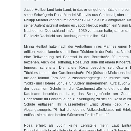
Jacob Heilbut fand kein Land, in das er umgehend hätte einreisen
seine Schwägerin Rosa Mendel Affidavits aus Cincinnati, aber nur
Philipp Mendel konnten im Sommer 1939 in die USA emigrieren. N
seiner Aufenthaltsfrist gelang es Jacob Heilbut endlich, ein Visum 
Nachdem er Deutschland im April 1939 verlassen hatte, sah er sein
Die letzte Nachricht aus Hamburg erreichte ihn 1941.
Minna Heilbut hatte nach der Verhaftung ihres Mannes einen
erlitten, zudem konnte sie mit ihren Töchtern in der Deichstraße ni
eine Teilwohnung bei Behrend in der Bornstraße 20, einem 
beziehen. Auch die Hoffnung, Rosa und Julie mit einem Kindertran
bringen, scheiterte. Die ältere Rosa besuchte seit Ostern 1
Töchterschule in der Carolinenstraße. Die jüdische Mädchenschu
mit der Talmud Tora Schule zusammengelegt und musste sich
"Volks- und Höhere Schule für Juden" umbenennen. Kurz zuvor w
der gesamten Schule in die Carolinenstraße erfolgt, da der R
Kaufmann beschlossen hatte, das Schulgebäude am Grinde
Hochschule für Lehrerbildung zur Verfügung zu stellen. Rosa wur
Schule entlassen. Ihr Klassenlehrer Ernst Streim (geb. 4.7.
Abgangszeugnis: "R. hat die oberste Volksschulklasse mit Erfo
entlässt sie mit den besten Wünschen für die Zukunft."
Rosa erhielt als Jüdin keine Lehrstelle mehr. Laut Eintr
Deportationsliste arbeitete sie als Hausangestellte. Ihre Schweste