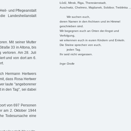
Łódź, Minsk, Riga, Theresienstadt,
Auschwitz, Chelmno, Majdanek, Sobibor, Treblinka ..
eil- und Pflegeanstalt
ie Landesheilanstalt
Wir suchen euch,
deren Namen in den Archiven und im Himmel
geschrieben sind.
Wir begegnen euch an Orten der Angst und
Verfolgung,
wir erkennen euch in euren Kindern und Enkeln.
en. Mit seiner Mutter
Die Steine sprechen von euch,
traße 33 in Altona, bis
jeden Tag.
 verloren. Am 28. Juli
Ihr seid nicht vergessen.
rt und von dort am 6.
rt.
Inge Grolle
nach Hermann Hertwers
 mit, dass Rosa Hertwer
wer laute "angeborener
 in den Tag", sei dabei
port von 697 Personen
 er am 2. Oktober 1944
iche Todesursache eine