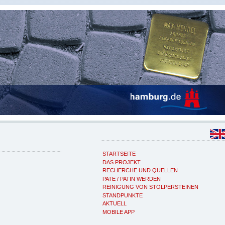
STARTSEITE
DAS PROJEKT
RECHERCHE UND QUELLEN
PATE / PATIN WERDEN
REINIGUNG VON STOLPERSTEINEN
STANDPUNKTE
AKTUELL
MOBILE APP