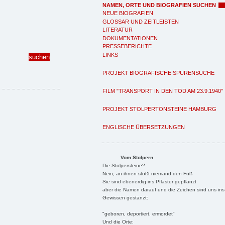
NAMEN, ORTE UND BIOGRAFIEN SUCHEN
NEUE BIOGRAFIEN
GLOSSAR UND ZEITLEISTEN
LITERATUR
DOKUMENTATIONEN
PRESSEBERICHTE
LINKS
PROJEKT BIOGRAFISCHE SPURENSUCHE
FILM "TRANSPORT IN DEN TOD AM 23.9.1940"
PROJEKT STOLPERTONSTEINE HAMBURG
ENGLISCHE ÜBERSETZUNGEN
Vom Stolpern
Die Stolpersteine?
Nein, an ihnen stößt niemand den Fuß
Sie sind ebenerdig ins Pflaster gepflanzt
aber die Namen darauf und die Zeichen sind uns ins
Gewissen gestanzt:
"geboren, deportiert, ermordet"
Und die Orte: