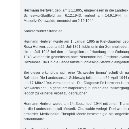
Hermann Hertwer,
geb. am 1.1.1895, eingewiesen in die Landes- H
Schleswig-Stadtfeld am 6.12.1943, verlegt am 14.9.1944 in d
Meseritz-Obrawalde, ermordet am 2.10.1944
Sommerhuder Straße 33
Hermann Hertwer wurde am 1. Januar 1895 in Kiel-Gaarden gebor
Rosa Hertwer, geb. am 22. Juli 1861, lebte er in der Sommerhuder S
sie im Juli 1943 bei den Luftangriffen auf Hamburg ihre Wohnung
1943 wurden sie gemeinsam nach Neuendorf bei Elmshorn evakuie
Dezember 1943 in die Landesanstalt Schleswig-Stadtfeld eingeliefe
Bei dieser erkundigte sich eine "Schwester Emma" schriftlich 
Befinden. Die Landesanstalt Schleswig teilte ihr am 24. April 1944
am 17. März 1944 verstorben sei. Die Diagnose für Hermann Hert
Schwachsinn". Es gehe ihm körperlich gut und er lebe "stillvergnügt
jedoch zu keinerlei Arbeit zu gebrauchen.
Hermann Hertwer wurde am 14. September 1944 mit einem Trans
in die Landesheilanstalt Meseritz-Obrawalde verlegt. Dort wurde
ermordet. Medizinalrat Theophil Mootz bescheinigte als angebl
"Pneumonie".