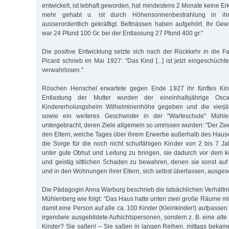
entwickelt, ist lebhaft geworden, hat mindestens 2 Monate keine 
mehr gehabt u. ist durch Höhensonnenbestrahlung in ih
ausserordentlich gekräftigt. Bettnässen haben aufgehört. Ihr Ge
war 24 Pfund 100 Gr. bei der Entlassung 27 Pfund 400 gr."
Die positive Entwicklung setzte sich nach der Rückkehr in die Fam
Picard schrieb im Mai 1927: "Das Kind [...] ist jetzt eingeschücht
verwahrlosen."
Röschen Henschel erwartete gegen Ende 1927 ihr fünftes Kind
Entlastung der Mutter wurden der eineinhalbjährige Os
Kindererholungsheim Wilhelminenhöhe gegeben und die vierjä
sowie ein weiteres Geschwister in der "Warteschule" Mühl
untergebracht, deren Ziele allgemein so umrissen wurden: "Der Zwec
den Eltern, welche Tages über ihrem Erwerbe außerhalb des Hau
die Sorge für die noch nicht schulfähigen Kinder von 2 bis 7 
unter gute Obhut und Leitung zu bringen, sie dadurch vor dem k
und geistig sittlichen Schaden zu bewahren, denen sie sonst au
und in den Wohnungen ihrer Eltern, sich selbst überlassen, ausgese
Die Pädagogin Anna Warburg beschrieb die tatsächlichen Verhältni
Mühlenberg wie folgt: "Das Haus hatte unten zwei große Räume mi
damit eine Person auf alle ca. 100 Kinder (Kleinkinder!) aufpassen
irgendwie ausgebildete Aufsichtspersonen, sondern z. B. eine alt
Kinder? Sie saßen! – Sie saßen in langen Reihen, mittags bekam