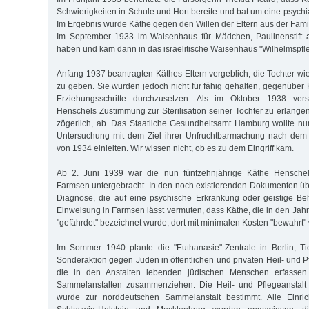
Schwierigkeiten in Schule und Hort bereite und bat um eine psych
Im Ergebnis wurde Käthe gegen den Willen der Eltern aus der Fami
Im September 1933 im Waisenhaus für Mädchen, Paulinenstift 
haben und kam dann in das israelitische Waisenhaus "Wilhelmspfle
Anfang 1937 beantragten Käthes Eltern vergeblich, die Tochter wie
zu geben. Sie wurden jedoch nicht für fähig gehalten, gegenüber
Erziehungsschritte durchzusetzen. Als im Oktober 1938 ver
Henschels Zustimmung zur Sterilisation seiner Tochter zu erlange
zögerlich, ab. Das Staatliche Gesundheitsamt Hamburg wollte nu
Untersuchung mit dem Ziel ihrer Unfruchtbarmachung nach dem
von 1934 einleiten. Wir wissen nicht, ob es zu dem Eingriff kam.
Ab 2. Juni 1939 war die nun fünfzehnjährige Käthe Hensche
Farmsen untergebracht. In den noch existierenden Dokumenten über
Diagnose, die auf eine psychische Erkrankung oder geistige Be
Einweisung in Farmsen lässt vermuten, dass Käthe, die in den Jah
"gefährdet" bezeichnet wurde, dort mit minimalen Kosten "bewahrt" 
Im Sommer 1940 plante die "Euthanasie"-Zentrale in Berlin, Ti
Sonderaktion gegen Juden in öffentlichen und privaten Heil- und Pf
die in den Anstalten lebenden jüdischen Menschen erfasse
Sammelanstalten zusammenziehen. Die Heil- und Pflegeanstal
wurde zur norddeutschen Sammelanstalt bestimmt. Alle Einri