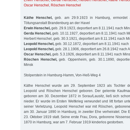
Erwin Henschel
,
Gerda Henschel
,
Herbert Henschel
,
Käthe Hensc
Oscar Henschel
,
Röschen Henschel
Käthe Henschel,
geb. am 29.9.1923 in Hamburg, ermordet 
Tötungsanstalt Brandenburg an der Havel
Erwin Henschel,
geb. 29.9.1923, deportiert am 8.11.1941 nach Min
Gerda Henschel,
geb. 10.11.1927, deportiert am 8.11.1941 nach M
Herbert Henschel, geb. 30.3.1921, deportiert am 8.11.1941 nach M
Leopold Henschel,
geb. 30.12.1872, deportiert am 8.11.1941 nach
Leopold Henschel,
geb. 28.1.1906, deportiert am 26.8.1942 nach 
Oscar Henschel,
geb. 5.3.1926, deportiert am 8.11.1941 nach Min
Röschen Henschel,
geb. Oppenheim, geb. 30.1.1890, deportie
Minsk
Stolperstein in Hamburg-Hamm, Von-Heß-Weg 4
Käthe Henschel wurde am 29. September 1923 als Tochter de
Leopold und Röschen Henschel geboren. Der gelernte Kaufma
geboren am 30. Dezember 1872 in Sorau/Lausitz, ließ sich scho
nieder. Er wurde im Ersten Weltkrieg verwundet und litt fortan u
seiner Verletzung. Leopold Henschel war mit Röschen, gebore
am 30. Januar 1890 in Hamburg, in zweiter Ehe verheiratet. Die
23. Oktober 1919 statt. Seine erste Frau, Dora, geborene Nissens
1870 in Hamburg, war am 7. Februar 1919 kinderlos gestorben.