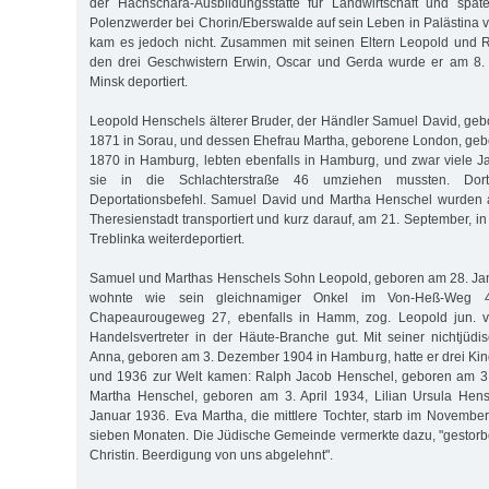
der Hachschara-Ausbildungsstätte für Landwirtschaft und späte
Polenzwerder bei Chorin/Eberswalde auf sein Leben in Palästina v
kam es jedoch nicht. Zusammen mit seinen Eltern Leopold und
den drei Geschwistern Erwin, Oscar und Gerda wurde er am 8
Minsk deportiert.
Leopold Henschels älterer Bruder, der Händler Samuel David, g
1871 in Sorau, und dessen Ehefrau Martha, geborene London, ge
1870 in Hamburg, lebten ebenfalls in Hamburg, und zwar viele Ja
sie in die Schlachterstraße 46 umziehen mussten. Dort
Deportationsbefehl. Samuel David und Martha Henschel wurden 
Theresienstadt transportiert und kurz darauf, am 21. September, i
Treblinka weiterdeportiert.
Samuel und Marthas Henschels Sohn Leopold, geboren am 28. Ja
wohnte wie sein gleichnamiger Onkel im Von-Heß-Weg 
Chapeaurougeweg 27, ebenfalls in Hamm, zog. Leopold jun. ve
Handelsvertreter in der Häute-Branche gut. Mit seiner nichtjüd
Anna, geboren am 3. Dezember 1904 in Hamburg, hatte er drei Kin
und 1936 zur Welt kamen: Ralph Jacob Henschel, geboren am 3
Martha Henschel, geboren am 3. April 1934, Lilian Ursula Hen
Januar 1936. Eva Martha, die mittlere Tochter, starb im November
sieben Monaten. Die Jüdische Gemeinde vermerkte dazu, "gestor
Christin. Beerdigung von uns abgelehnt".