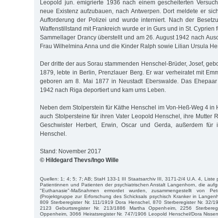
Leopold jun. emigrierte 1936 nach einem gescheiterten Versuc
neue Existenz aufzubauen, nach Antwerpen. Dort meldete er sic
Aufforderung der Polizei und wurde interniert. Nach der Beset
Waffenstillstand mit Frankreich wurde er in Gurs und in St. Cyprien 
Sammellager Drancy überstellt und am 26. August 1942 nach Ausch
Frau Wilhelmina Anna und die Kinder Ralph sowie Lilian Ursula He
Der dritte der aus Sorau stammenden Henschel-Brüder, Josef, ge
1879, lebte in Berlin, Prenzlauer Berg. Er war verheiratet mit E
geboren am 8. Mai 1877 in Neustadt Eberswalde. Das Ehepaar
1942 nach Riga deportiert und kam ums Leben.
Neben dem Stolperstein für Käthe Henschel im Von-Heß-Weg 4 i
auch Stolpersteine für ihren Vater Leopold Henschel, ihre Mutter
Geschwister Herbert, Erwin, Oscar und Gerda, außerdem für 
Henschel.
Stand: November 2017
© Hildegard Thevs/Ingo Wille
Quellen: 1; 4; 5; 7; AB; StaH 133-1 III Staatsarchiv III, 3171-2/4 U.A. 4, Liste
Patientinnen und Patienten der psychiatrischen Anstalt Langenhorn, die aufgr
"Euthanasie"-Maßnahmen ermordet wurden, zusammengestellt von P
(Projektgruppe zur Erforschung des Schicksals psychisch Kranker in Langen
809 Sterberegister Nr. 111/1919 Dora Henschel, 870 Sterberegister Nr. 32
2123 Geburtsregister Nr. 213/1886 Martha Oppenheim, 2256 Sterbereg
Oppenheim, 3066 Heiratsregister Nr. 747/1906 Leopold Henschel/Dora Nissen