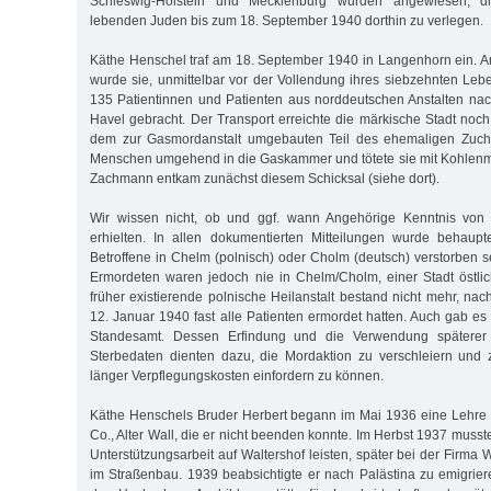
Schleswig-Holstein und Mecklenburg wurden angewiesen, di
lebenden Juden bis zum 18. September 1940 dorthin zu verlegen.
Käthe Henschel traf am 18. September 1940 in Langenhorn ein. 
wurde sie, unmittelbar vor der Vollendung ihres siebzehnten Lebe
135 Patientinnen und Patienten aus norddeutschen Anstalten na
Havel gebracht. Der Transport erreichte die märkische Stadt noc
dem zur Gasmordanstalt umgebauten Teil des ehemaligen Zucht
Menschen umgehend in die Gaskammer und tötete sie mit Kohlenm
Zachmann entkam zunächst diesem Schicksal (siehe dort).
Wir wissen nicht, ob und ggf. wann Angehörige Kenntnis von
erhielten. In allen dokumentierten Mitteilungen wurde behaupt
Betroffene in Chelm (polnisch) oder Cholm (deutsch) verstorben s
Ermordeten waren jedoch nie in Chelm/Cholm, einer Stadt östlic
früher existierende polnische Heilanstalt bestand nicht mehr, n
12. Januar 1940 fast alle Patienten ermordet hatten. Auch gab es
Standesamt. Dessen Erfindung und die Verwendung späterer a
Sterbedaten dienten dazu, die Mordaktion zu verschleiern und 
länger Verpflegungskosten einfordern zu können.
Käthe Henschels Bruder Herbert begann im Mai 1936 eine Lehre 
Co., Alter Wall, die er nicht beenden konnte. Im Herbst 1937 muss
Unterstützungsarbeit auf Waltershof leisten, später bei der Firma
im Straßenbau. 1939 beabsichtigte er nach Palästina zu emigriere