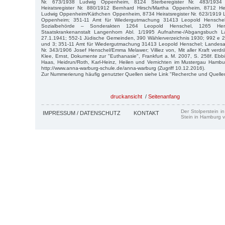
Nr. 673/1938 Ludwig Oppenheim, 8124 Sterberegister Nr. 483/1934
Heiratsregister Nr. 880/1912 Bernhard Hirsch/Martha Oppenheim, 8712 Hei
Ludwig Oppenheim/Käthchen Oppenheim, 8734 Heiratsregister Nr. 623/1919
Oppenheim; 351-11 Amt für Wiedergutmachung 31413 Leopold Henschel j
Sozialbehörde – Sonderakten 1264 Leopold Henschel, 1265 Herb
Staatskrankenanstalt Langenhorn Abl. 1/1995 Aufnahme-/Abgangsbuch L
27.1.1941; 552-1 Jüdische Gemeinden, 390 Wählerverzeichnis 1930; 992 e 2 
und 3; 351-11 Amt für Wiedergutmachung 31413 Leopold Henschel; Landesarch
Nr. 343/1906 Josef Henschel/Emma Melawer; Villiez von, Mit aller Kraft verdr
Klee, Ernst, Dokumente zur "Euthanasie", Frankfurt a. M. 2007, S. 258f. Eb
Haas, Heidrun/Roth, Karl-Heinz, Heilen und Vernichten im Mustergau Hamb
http://www.anna-warburg-schule.de/anna-warburg (Zugriff 10.12.2016).
Zur Nummerierung häufig genutzter Quellen siehe Link "Recherche und Quelle
druckansicht
/
Seitenanfang
Der Stolperstein i
IMPRESSUM / DATENSCHUTZ
KONTAKT
Stein in Hamburg v