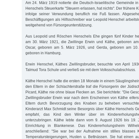
Am 24. März 1919 notierte die Deutsch-Israelitische Gemeinde 
Henschels Steuerkarte "Steuern erlassen, hat nichts". Der frühere 
infolge seiner Verwundung beruflich nie Fuß fassen. Abgeseh
Beschäftigungen als Hilfsschreiber war Leopold Henschel arbeitsl
weitgehend von Fürsorgeunterstützung.
Aus Leopold und Röschen Henschels Ehe gingen fünf Kinder her
am 30. März 1921, die Zwillinge Erwin und Käthe, geboren am
Oscar, geboren am 5. März 1926, und Gerda, geboren am 10.
geboren in Hamburg.
Erwin Henschel, Käthes Zwillingsbruder, besuchte von April 19
Talmud Tora Schule und verließ sie mit dem Volksschulabschluss.
Käthe Henschel hatte die ersten 18 Monate in einem Säuglingsheim
den Eltern in der Schlachterstraße traf die Fürsorgerin der Jüdi
Picard, Käthe nie ohne blaue Flecken an. Sie berichtete: "Die Ges
Zwillingsbruder Erwin war nach dem Erscheinen von Käthe eifersü
Eltern durch Bevorzugung des Knaben zu beheben versuchte
Kinderarzt Max Schmidt seine Besorgnis über Käthe Henschels G
empfahl, das Kind den Winter über im Kindererholungsh
unterzubringen. Käthe lebte dann vom 9. August 1926 bis 19. 
Einrichtung in Blankenese. Das Kindererholungsheim Wilhel
anschließend: "Sie war bei der Aufnahme ein stilles blasses K
Temperatursteigerungen, Husten u. Bettnässen. Sie hat einen a