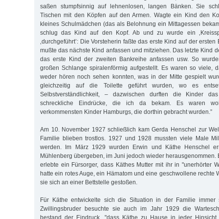
saßen stumpfsinnig auf lehnenlosen, langen Bänken. Sie schl
Tischen mit den Köpfen auf den Armen. Wagte ein Kind den Ko
kleines Schulmädchen (das als Belohnung ein Mittagessen bekam
schlug das Kind auf den Kopf. Ab und zu wurde ein ‚Kreissp
‚durchgeführt’: Die Vorsteherin faßte das erste Kind auf der erste
mußte das nächste Kind anfassen und mitziehen. Das letzte Kind d
das erste Kind der zweiten Bankreihe anfassen usw. So wurden
großen Schlange spiralenförmig aufgestellt. Es waren so viele,
weder hören noch sehen konnten, was in der Mitte gespielt wu
gleichzeitig auf die Toilette geführt wurden, wo es entset
Selbstverständlichkeit, – dazwischen durften die Kinder 
schreckliche Eindrücke, die ich da bekam. Es waren wo
verkommensten Kinder Hamburgs, die dorthin gebracht wurden.”
Am 10. November 1927 schließlich kam Gerda Henschel zur Welt.
Familie blieben trostlos. 1927 und 1928 mussten viele Male Mil
werden. Im März 1929 wurden Erwin und Käthe Henschel ern
Mühlenberg übergeben, im Juni jedoch wieder herausgenommen.
erlebte ein Fürsorger, dass Käthes Mutter mit ihr in "unerhörter 
hatte ein rotes Auge, ein Hämatom und eine geschwollene rechte 
sie sich an einer Bettstelle gestoßen.
Für Käthe entwickelte sich die Situation in der Familie immer 
Zwillingsbruder besuchte sie auch im Jahr 1929 die Wartesch
bestand der Eindruck, "dass Käthe zu Hause in jeder Hinsich