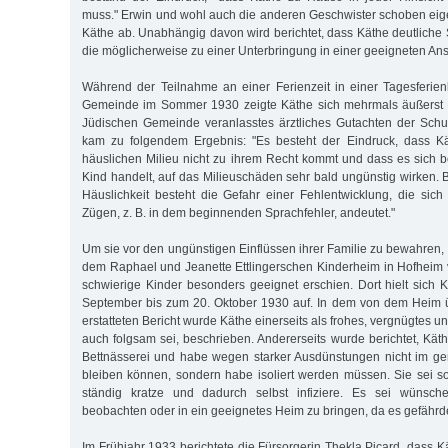
muss." Erwin und wohl auch die anderen Geschwister schoben eig
Käthe ab. Unabhängig davon wird berichtet, dass Käthe deutliche 
die möglicherweise zu einer Unterbringung in einer geeigneten Ansta
Während der Teilnahme an einer Ferienzeit in einer Tagesferie
Gemeinde im Sommer 1930 zeigte Käthe sich mehrmals äußerst s
Jüdischen Gemeinde veranlasstes ärztliches Gutachten der Schu
kam zu folgendem Ergebnis: "Es besteht der Eindruck, dass K
häuslichen Milieu nicht zu ihrem Recht kommt und dass es sich b
Kind handelt, auf das Milieuschäden sehr bald ungünstig wirken. 
Häuslichkeit besteht die Gefahr einer Fehlentwicklung, die sich 
Zügen, z. B. in dem beginnenden Sprachfehler, andeutet."
Um sie vor den ungünstigen Einflüssen ihrer Familie zu bewahren, 
dem Raphael und Jeanette Ettlingerschen Kinderheim in Hofheim 
schwierige Kinder besonders geeignet erschien. Dort hielt sich
September bis zum 20. Oktober 1930 auf. In dem von dem Heim ü
erstatteten Bericht wurde Käthe einerseits als frohes, vergnügtes u
auch folgsam sei, beschrieben. Andererseits wurde berichtet, Kät
Bettnässerei und habe wegen starker Ausdünstungen nicht im g
bleiben können, sondern habe isoliert werden müssen. Sie sei so
ständig kratze und dadurch selbst infiziere. Es sei wünsch
beobachten oder in ein geeignetes Heim zu bringen, da es gefährde
Im Frühjahr 1933 berichtete die Fürsorgerin Thekla Picard, dass 