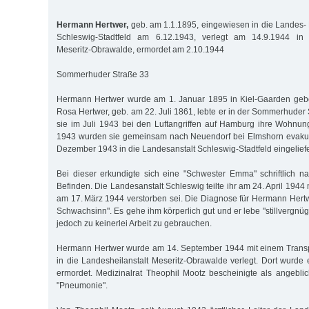
Hermann Hertwer,
geb. am 1.1.1895, eingewiesen in die Landes- H
Schleswig-Stadtfeld am 6.12.1943, verlegt am 14.9.1944 in d
Meseritz-Obrawalde, ermordet am 2.10.1944
Sommerhuder Straße 33
Hermann Hertwer wurde am 1. Januar 1895 in Kiel-Gaarden gebor
Rosa Hertwer, geb. am 22. Juli 1861, lebte er in der Sommerhuder S
sie im Juli 1943 bei den Luftangriffen auf Hamburg ihre Wohnung
1943 wurden sie gemeinsam nach Neuendorf bei Elmshorn evakuie
Dezember 1943 in die Landesanstalt Schleswig-Stadtfeld eingeliefe
Bei dieser erkundigte sich eine "Schwester Emma" schriftlich 
Befinden. Die Landesanstalt Schleswig teilte ihr am 24. April 1944
am 17. März 1944 verstorben sei. Die Diagnose für Hermann Hert
Schwachsinn". Es gehe ihm körperlich gut und er lebe "stillvergnügt
jedoch zu keinerlei Arbeit zu gebrauchen.
Hermann Hertwer wurde am 14. September 1944 mit einem Trans
in die Landesheilanstalt Meseritz-Obrawalde verlegt. Dort wurde
ermordet. Medizinalrat Theophil Mootz bescheinigte als angebl
"Pneumonie".