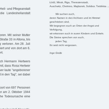
Łódź, Minsk, Riga, Theresienstadt,
Auschwitz, Chelmno, Majdanek, Sobibor, Treblinka ..
eil- und Pflegeanstalt
ie Landesheilanstalt
Wir suchen euch,
deren Namen in den Archiven und im Himmel
geschrieben sind.
Wir begegnen euch an Orten der Angst und
Verfolgung,
wir erkennen euch in euren Kindern und Enkeln.
en. Mit seiner Mutter
Die Steine sprechen von euch,
traße 33 in Altona, bis
jeden Tag.
 verloren. Am 28. Juli
Ihr seid nicht vergessen.
rt und von dort am 6.
rt.
Inge Grolle
nach Hermann Hertwers
 mit, dass Rosa Hertwer
wer laute "angeborener
 in den Tag", sei dabei
port von 697 Personen
 er am 2. Oktober 1944
iche Todesursache eine