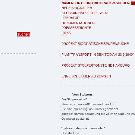
NAMEN, ORTE UND BIOGRAFIEN SUCHEN
NEUE BIOGRAFIEN
GLOSSAR UND ZEITLEISTEN
LITERATUR
DOKUMENTATIONEN
PRESSEBERICHTE
LINKS
PROJEKT BIOGRAFISCHE SPURENSUCHE
FILM "TRANSPORT IN DEN TOD AM 23.9.1940"
PROJEKT STOLPERTONSTEINE HAMBURG
ENGLISCHE ÜBERSETZUNGEN
Vom Stolpern
Die Stolpersteine?
Nein, an ihnen stößt niemand den Fuß
Sie sind ebenerdig ins Pflaster gepflanzt
aber die Namen darauf und die Zeichen sind uns ins
Gewissen gestanzt:
"geboren, deportiert, ermordet"
Und die Orte: