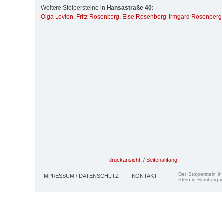
Weitere Stolpersteine in
Hansastraße 40
:
Olga Levien
,
Fritz Rosenberg
,
Else Rosenberg
,
Irmgard Rosenberg
druckansicht
/
Seitenanfang
Der Stolperstein i
IMPRESSUM / DATENSCHUTZ
KONTAKT
Stein in Hamburg v