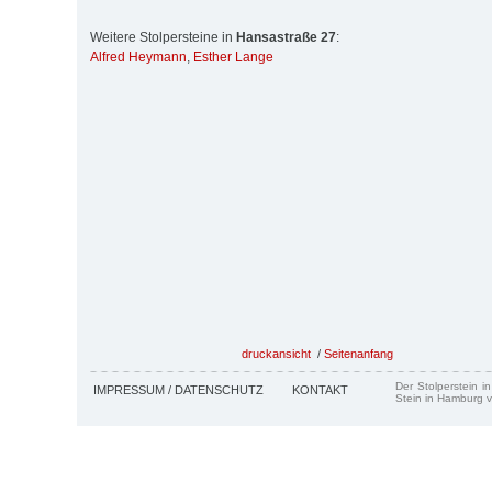
Weitere Stolpersteine in
Hansastraße 27
:
Alfred Heymann
,
Esther Lange
druckansicht
/
Seitenanfang
Der Stolperstein i
IMPRESSUM / DATENSCHUTZ
KONTAKT
Stein in Hamburg v