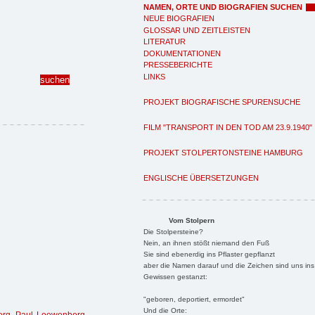
NAMEN, ORTE UND BIOGRAFIEN SUCHEN
NEUE BIOGRAFIEN
GLOSSAR UND ZEITLEISTEN
LITERATUR
DOKUMENTATIONEN
PRESSEBERICHTE
LINKS
PROJEKT BIOGRAFISCHE SPURENSUCHE
FILM "TRANSPORT IN DEN TOD AM 23.9.1940"
PROJEKT STOLPERTONSTEINE HAMBURG
ENGLISCHE ÜBERSETZUNGEN
Vom Stolpern
Die Stolpersteine?
Nein, an ihnen stößt niemand den Fuß
Sie sind ebenerdig ins Pflaster gepflanzt
aber die Namen darauf und die Zeichen sind uns ins
Gewissen gestanzt:
"geboren, deportiert, ermordet"
Und die Orte: