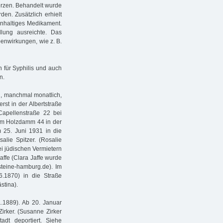
erzen. Behandelt wurde
en. Zusätzlich erhielt
senhaltiges Medikament.
lung ausreichte. Das
enwirkungen, wie z. B.
n für Syphilis und auch
n.
g, manchmal monatlich,
rst in der Albertstraße
Capellenstraße 22 bei
 im Holzdamm 44 in der
 25. Juni 1931 in die
lie Spitzer. (Rosalie
ei jüdischen Vermietern
affe (Clara Jaffe wurde
teine-hamburg.de). Im
.1870) in die Straße
stina).
.1889). Ab 20. Januar
rker. (Susanne Zirker
dt deportiert. Siehe