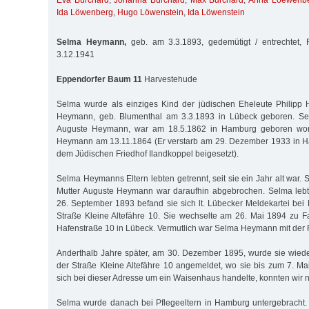
Eva Burchard
,
Johanna Burchard
,
Max Burchard
,
Anna Loewenb
Ida Löwenberg
,
Hugo Löwenstein
,
Ida Löwenstein
Selma Heymann,
geb. am 3.3.1893, gedemütigt / entrechtet,
3.12.1941
Eppendorfer Baum 11
Harvestehude
Selma wurde als einziges Kind der jüdischen Eheleute Philip
Heymann, geb. Blumenthal am 3.3.1893 in Lübeck geboren. S
Auguste Heymann, war am 18.5.1862 in Hamburg geboren worde
Heymann am 13.11.1864 (Er verstarb am 29. Dezember 1933 in 
dem Jüdischen Friedhof Ilandkoppel beigesetzt).
Selma Heymanns Eltern lebten getrennt, seit sie ein Jahr alt war. 
Mutter Auguste Heymann war daraufhin abgebrochen. Selma lebte
26. September 1893 befand sie sich lt. Lübecker Meldekartei bei 
Straße Kleine Altefähre 10. Sie wechselte am 26. Mai 1894 zu 
Hafenstraße 10 in Lübeck. Vermutlich war Selma Heymann mit der 
Anderthalb Jahre später, am 30. Dezember 1895, wurde sie wiede
der Straße Kleine Altefähre 10 angemeldet, wo sie bis zum 7. Ma
sich bei dieser Adresse um ein Waisenhaus handelte, konnten wir nic
Selma wurde danach bei Pflegeeltern in Hamburg untergebracht.