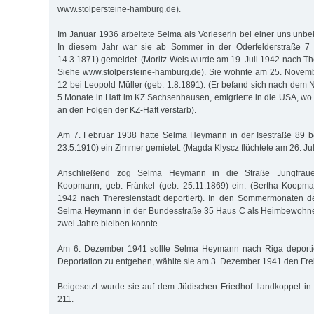
www.stolpersteine-hamburg.de).
Im Januar 1936 arbeitete Selma als Vorleserin bei einer uns unb
In diesem Jahr war sie ab Sommer in der Oderfelderstraße 7 
14.3.1871) gemeldet. (Moritz Weis wurde am 19. Juli 1942 nach The
Siehe www.stolpersteine-hamburg.de). Sie wohnte am 25. Novem
12 bei Leopold Müller (geb. 1.8.1891). (Er befand sich nach d
5 Monate in Haft im KZ Sachsenhausen, emigrierte in die USA, wo
an den Folgen der KZ-Haft verstarb).
Am 7. Februar 1938 hatte Selma Heymann in der Isestraße 89 b
23.5.1910) ein Zimmer gemietet. (Magda Klyscz flüchtete am 26. Jul
Anschließend zog Selma Heymann in die Straße Jungfraue
Koopmann, geb. Fränkel (geb. 25.11.1869) ein. (Bertha Koopm
1942 nach Theresienstadt deportiert). In den Sommermonaten 
Selma Heymann in der Bundesstraße 35 Haus C als Heimbewohner
zwei Jahre bleiben konnte.
Am 6. Dezember 1941 sollte Selma Heymann nach Riga deportie
Deportation zu entgehen, wählte sie am 3. Dezember 1941 den Frei
Beigesetzt wurde sie auf dem Jüdischen Friedhof Ilandkoppel in
211.