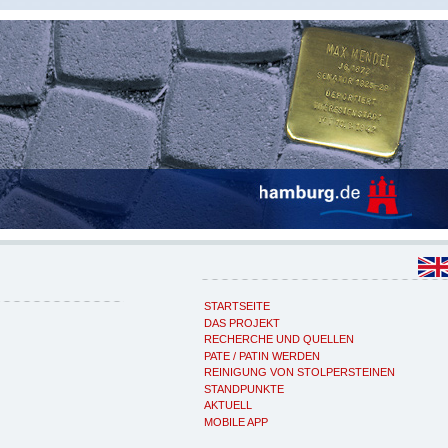
STARTSEITE
DAS PROJEKT
RECHERCHE UND QUELLEN
PATE / PATIN WERDEN
REINIGUNG VON STOLPERSTEINEN
STANDPUNKTE
AKTUELL
MOBILE APP