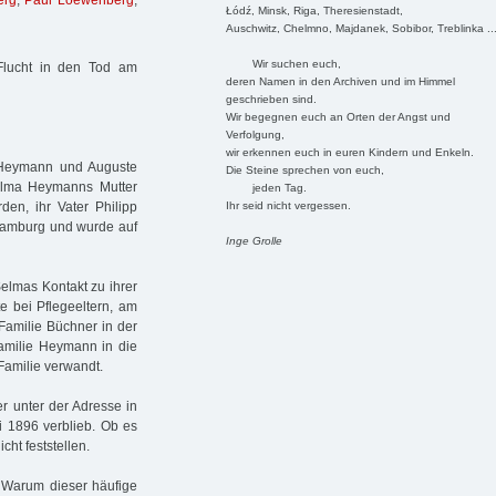
erg
,
Paul Loewenberg
,
Łódź, Minsk, Riga, Theresienstadt,
Auschwitz, Chelmno, Majdanek, Sobibor, Treblinka ..
Wir suchen euch,
 Flucht in den Tod am
deren Namen in den Archiven und im Himmel
geschrieben sind.
Wir begegnen euch an Orten der Angst und
Verfolgung,
wir erkennen euch in euren Kindern und Enkeln.
p Heymann und Auguste
Die Steine sprechen von euch,
elma Heymanns Mutter
jeden Tag.
Ihr seid nicht vergessen.
n, ihr Vater Philipp
Hamburg und wurde auf
Inge Grolle
Selmas Kontakt zu ihrer
 bei Pflegeeltern, am
Familie Büchner in der
Familie Heymann in die
Familie verwandt.
r unter der Adresse in
i 1896 verblieb. Ob es
ht feststellen.
 Warum dieser häufige