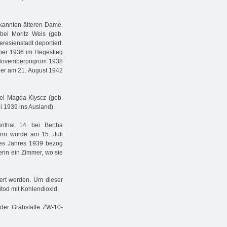
ekannten älteren Dame.
bei Moritz Weis (geb.
resienstadt deportiert.
ber 1936 im Hegestieg
em Novemberpogrom 1938
 er am 21. August 1942
ei Magda Klyscz (geb.
i 1939 ins Ausland).
nthal 14 bei Bertha
ann wurde am 15. Juli
des Jahres 1939 bezog
in ein Zimmer, wo sie
rt werden. Um dieser
tod mit Kohlendioxid.
 der Grabstätte ZW-10-