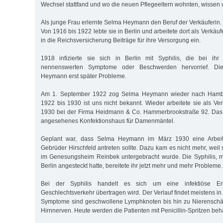
Wechsel stattfand und wo die neuen Pflegeeltern wohnten, wissen w
Als junge Frau erlernte Selma Heymann den Beruf der Verkäuferin.
Von 1916 bis 1922 lebte sie in Berlin und arbeitete dort als Verkäuf
in die Reichsversicherung Beiträge für ihre Versorgung ein.
1918 infizierte sie sich in Berlin mit Syphilis, die bei ih
nennenswerten Symptome oder Beschwerden hervorrief. Die
Heymann erst später Probleme.
Am 1. September 1922 zog Selma Heymann wieder nach Hambu
1922 bis 1930 ist uns nicht bekannt. Wieder arbeitete sie als Ve
1930 bei der Firma Heidmann & Co. Hammerbrookstraße 92. Das 
angesehenes Konfektionshaus für Damenmäntel.
Geplant war, dass Selma Heymann im März 1930 eine Arbeits
Gebrüder Hirschfeld antreten sollte. Dazu kam es nicht mehr, weil
im Genesungsheim Reinbek untergebracht wurde. Die Syphilis, mi
Berlin angesteckt hatte, bereitete ihr jetzt mehr und mehr Probleme.
Bei der Syphilis handelt es sich um eine infektiöse Er
Geschlechtsverkehr übertragen wird. Der Verlauf findet meistens in 
Symptome sind geschwollene Lymphknoten bis hin zu Nierensch
Hirnnerven. Heute werden die Patienten mit Penicillin-Spritzen beh