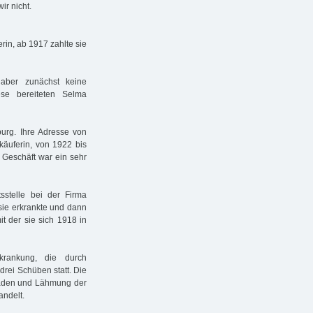
ir nicht.
erin, ab 1917 zahlte sie
r aber zunächst keine
se bereiteten Selma
rg. Ihre Adresse von
rkäuferin, von 1922 bis
Geschäft war ein sehr
stelle bei der Firma
 sie erkrankte und dann
t der sie sich 1918 in
krankung, die durch
drei Schüben statt. Die
äden und Lähmung der
andelt.