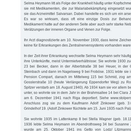
Selma Heymann litt als Folge der Krankheit häufig unter Kopfschm
sie mit Medikamenten, die zur Malariabekämpfung eingesetzt wurd
sie das Arzneimittel Salvarsan. Dabei handelte es sich um ein ar
Es war so wirksam, dass oft eine einzige Dosis zur Behand
Medikament hatte auf der anderen Seite aber auch sehr starke Neb
Verätzungen der inneren Organe und Venen zur Folge.
Ihr Arzt diagnostizierte am 10. November 1930, dass keine Zeiche
keine für Erkrankungen des Zentralnervensystems vorhanden ware
In der Zeit ihrer Erkrankung wechselte Selma Heymann sehr häufi
ihre Unterkünfte, meist Untermietverhältnisse: Sie wohnte 1930 zue
23 bei Becker, dann in der Albertstraße 38 bei Heuer, in der 
Steinbach und dann im Nagelsweg 9 bei Froböse. 1931 lebte sie
Pension Compart, danach im Mittelweg 115 bei Schmid, zog am
Gosslerstraße 10 (heute Verlängerung Eppendorfer Weg) zu Rosa
Spitzer verstarb am 18. August 1940). Ab 1934 kam sie vor allem b
unter, so wohnte sie in dem Jahr in der Brahmsallee 14 bei Clara J
am 6. Dezember 1941 nach Riga deportiert. Siehe www.stolpers
Anschluss zog sie zu dem Kaufmann Adolf Zinkower (geb. 3.6
Grindelhof 19. (Adolf Zinkower flüchtete am 15. Juni 1935 nach Palä
Sie wohnte 1935 im Lattenkamp 8 bei Stella Wagner (geb. 18.11
1936 lebte Selma Heymann im Abendrothsweg 34 bei Susanne Zi
wurde am 25. Oktober 1941 ins Getto von Lodz/ Litzmannsta