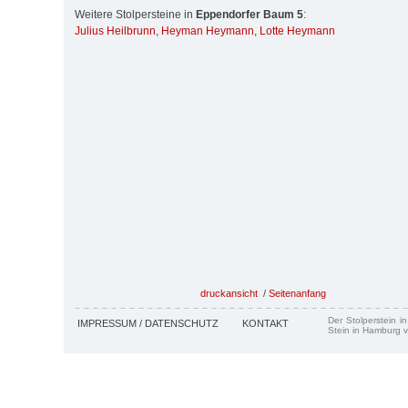
Weitere Stolpersteine in
Eppendorfer Baum 5
:
Julius Heilbrunn
,
Heyman Heymann
,
Lotte Heymann
druckansicht
/
Seitenanfang
Der Stolperstein i
IMPRESSUM / DATENSCHUTZ
KONTAKT
Stein in Hamburg v