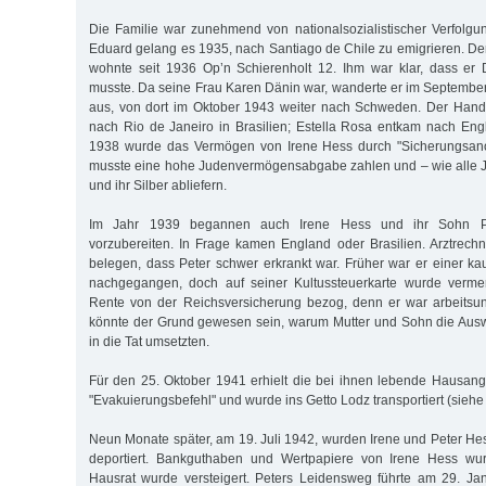
Die Familie war zunehmend von nationalsozialistischer Verfolg
Eduard gelang es 1935, nach Santiago de Chile zu emigrieren. Der
wohnte seit 1936 Op’n Schierenholt 12. Ihm war klar, dass er 
musste. Da seine Frau Karen Dänin war, wanderte er im Septemb
aus, von dort im Oktober 1943 weiter nach Schweden. Der Handl
nach Rio de Janeiro in Brasilien; Estella Rosa entkam nach En
1938 wurde das Vermögen von Irene Hess durch "Sicherungsano
musste eine hohe Judenvermögensabgabe zahlen und – wie alle 
und ihr Silber abliefern.
Im Jahr 1939 begannen auch Irene Hess und ihr Sohn Pet
vorzubereiten. In Frage kamen England oder Brasilien. Arztrech
belegen, dass Peter schwer erkrankt war. Früher war er einer ka
nachgegangen, doch auf seiner Kultussteuerkarte wurde vermer
Rente von der Reichsversicherung bezog, denn er war arbeitsun
könnte der Grund gewesen sein, warum Mutter und Sohn die Aus
in die Tat umsetzten.
Für den 25. Oktober 1941 erhielt die bei ihnen lebende Hausange
"Evakuierungsbefehl" und wurde ins Getto Lodz transportiert (siehe d
Neun Monate später, am 19. Juli 1942, wurden Irene und Peter He
deportiert. Bankguthaben und Wertpapiere von Irene Hess wu
Hausrat wurde versteigert. Peters Leidensweg führte am 29. Ja