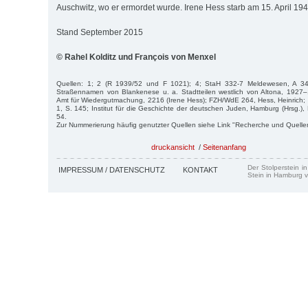
Auschwitz, wo er ermordet wurde. Irene Hess starb am 15. April 194
Stand September 2015
© Rahel Kolditz und François von Menxel
Quellen: 1; 2 (R 1939/52 und F 1021); 4; StaH 332-7 Meldewesen, A 34
Straßennamen von Blankenese u. a. Stadtteilen westlich von Altona, 1927
Amt für Wiedergutmachung, 2216 (Irene Hess); FZH/WdE 264, Hess, Heinrich;
1, S. 145; Institut für die Geschichte der deutschen Juden, Hamburg (Hrsg.)
54.
Zur Nummerierung häufig genutzter Quellen siehe Link "Recherche und Quelle
druckansicht
/
Seitenanfang
Der Stolperstein i
IMPRESSUM / DATENSCHUTZ
KONTAKT
Stein in Hamburg v