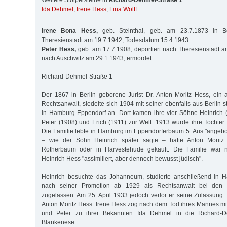
Weitere Stolpersteine in
Richard-Dehmel-Straße 1
:
Ida Dehmel
,
Irene Hess
,
Lina Wolff
Irene Bona Hess,
geb. Steinthal, geb. am 23.7.1873 in Ber
Theresienstadt am 19.7.1942, Todesdatum 15.4.1943
Peter Hess,
geb. am 17.7.1908, deportiert nach Theresienstadt am
nach Auschwitz am 29.1.1943, ermordet
Richard-Dehmel-Straße 1
Der 1867 in Berlin geborene Jurist Dr. Anton Moritz Hess, ein
Rechtsanwalt, siedelte sich 1904 mit seiner ebenfalls aus Berlin
in Hamburg-Eppendorf an. Dort kamen ihre vier Söhne Heinrich 
Peter (1908) und Erich (1911) zur Welt. 1913 wurde ihre Tochter
Die Familie lebte in Hamburg im Eppendorferbaum 5. Aus "angeb
– wie der Sohn Heinrich später sagte – hatte Anton Moritz
Rotherbaum oder in Harvestehude gekauft. Die Familie war
Heinrich Hess "assimiliert, aber dennoch bewusst jüdisch".
Heinrich besuchte das Johanneum, studierte anschließend in 
nach seiner Promotion ab 1929 als Rechtsanwalt bei den 
zugelassen. Am 25. April 1933 jedoch verlor er seine Zulassung. 
Anton Moritz Hess. Irene Hess zog nach dem Tod ihres Mannes m
und Peter zu ihrer Bekannten Ida Dehmel in die Richard-D
Blankenese.