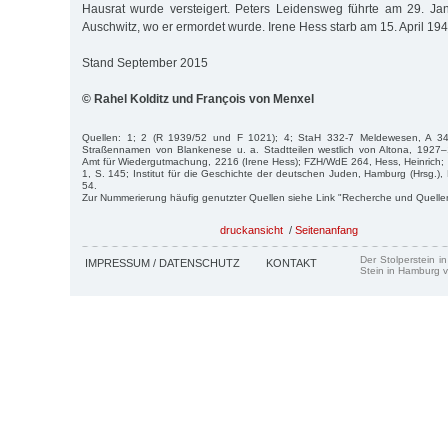
Hausrat wurde versteigert. Peters Leidensweg führte am 29. Ja
Auschwitz, wo er ermordet wurde. Irene Hess starb am 15. April 194
Stand September 2015
© Rahel Kolditz und François von Menxel
Quellen: 1; 2 (R 1939/52 und F 1021); 4; StaH 332-7 Meldewesen, A 34
Straßennamen von Blankenese u. a. Stadtteilen westlich von Altona, 1927
Amt für Wiedergutmachung, 2216 (Irene Hess); FZH/WdE 264, Hess, Heinrich;
1, S. 145; Institut für die Geschichte der deutschen Juden, Hamburg (Hrsg.)
54.
Zur Nummerierung häufig genutzter Quellen siehe Link "Recherche und Quelle
druckansicht
/
Seitenanfang
Der Stolperstein i
IMPRESSUM / DATENSCHUTZ
KONTAKT
Stein in Hamburg v