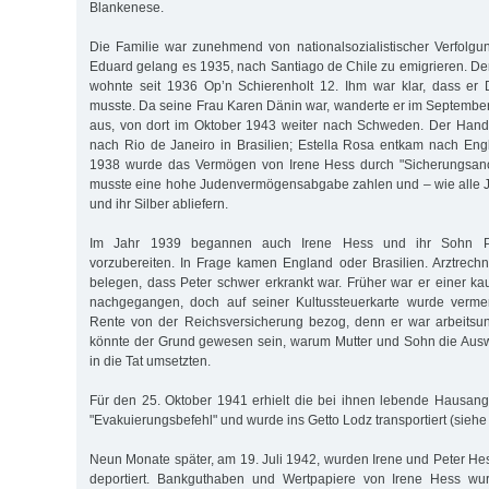
Blankenese.
Die Familie war zunehmend von nationalsozialistischer Verfolg
Eduard gelang es 1935, nach Santiago de Chile zu emigrieren. Der
wohnte seit 1936 Op’n Schierenholt 12. Ihm war klar, dass er 
musste. Da seine Frau Karen Dänin war, wanderte er im Septemb
aus, von dort im Oktober 1943 weiter nach Schweden. Der Handl
nach Rio de Janeiro in Brasilien; Estella Rosa entkam nach En
1938 wurde das Vermögen von Irene Hess durch "Sicherungsano
musste eine hohe Judenvermögensabgabe zahlen und – wie alle 
und ihr Silber abliefern.
Im Jahr 1939 begannen auch Irene Hess und ihr Sohn Pet
vorzubereiten. In Frage kamen England oder Brasilien. Arztrech
belegen, dass Peter schwer erkrankt war. Früher war er einer ka
nachgegangen, doch auf seiner Kultussteuerkarte wurde vermer
Rente von der Reichsversicherung bezog, denn er war arbeitsun
könnte der Grund gewesen sein, warum Mutter und Sohn die Aus
in die Tat umsetzten.
Für den 25. Oktober 1941 erhielt die bei ihnen lebende Hausange
"Evakuierungsbefehl" und wurde ins Getto Lodz transportiert (siehe d
Neun Monate später, am 19. Juli 1942, wurden Irene und Peter He
deportiert. Bankguthaben und Wertpapiere von Irene Hess wu