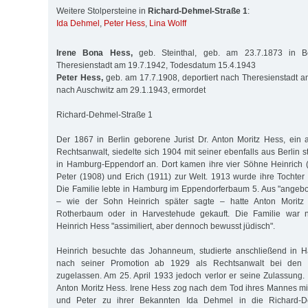
Weitere Stolpersteine in
Richard-Dehmel-Straße 1
:
Ida Dehmel
,
Peter Hess
,
Lina Wolff
Irene Bona Hess,
geb. Steinthal, geb. am 23.7.1873 in Ber
Theresienstadt am 19.7.1942, Todesdatum 15.4.1943
Peter Hess,
geb. am 17.7.1908, deportiert nach Theresienstadt am
nach Auschwitz am 29.1.1943, ermordet
Richard-Dehmel-Straße 1
Der 1867 in Berlin geborene Jurist Dr. Anton Moritz Hess, ein
Rechtsanwalt, siedelte sich 1904 mit seiner ebenfalls aus Berlin
in Hamburg-Eppendorf an. Dort kamen ihre vier Söhne Heinrich 
Peter (1908) und Erich (1911) zur Welt. 1913 wurde ihre Tochter
Die Familie lebte in Hamburg im Eppendorferbaum 5. Aus "angeb
– wie der Sohn Heinrich später sagte – hatte Anton Moritz
Rotherbaum oder in Harvestehude gekauft. Die Familie war
Heinrich Hess "assimiliert, aber dennoch bewusst jüdisch".
Heinrich besuchte das Johanneum, studierte anschließend in 
nach seiner Promotion ab 1929 als Rechtsanwalt bei den 
zugelassen. Am 25. April 1933 jedoch verlor er seine Zulassung. 
Anton Moritz Hess. Irene Hess zog nach dem Tod ihres Mannes m
und Peter zu ihrer Bekannten Ida Dehmel in die Richard-D