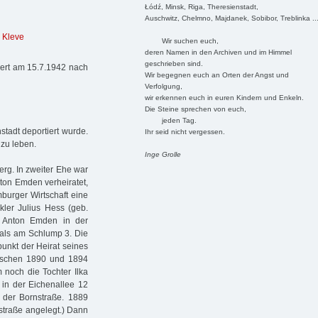
Łódź, Minsk, Riga, Theresienstadt,
Auschwitz, Chelmno, Majdanek, Sobibor, Treblinka ..
 Kleve
Wir suchen euch,
deren Namen in den Archiven und im Himmel
geschrieben sind.
iert am 15.7.1942 nach
Wir begegnen euch an Orten der Angst und
Verfolgung,
wir erkennen euch in euren Kindern und Enkeln.
Die Steine sprechen von euch,
jeden Tag.
stadt deportiert wurde.
Ihr seid nicht vergessen.
zu leben.
Inge Grolle
erg. In zweiter Ehe war
ton Emden verheiratet,
burger Wirtschaft eine
kler Julius Hess (geb.
er Anton Emden in der
ls am Schlump 3. Die
unkt der Heirat seines
wischen 1890 und 1894
 noch die Tochter Ilka
 in der Eichenallee 12
n der Bornstraße. 1889
straße angelegt.) Dann