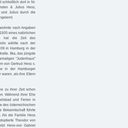
schließlich dort in Nr.
mden & Julius Hess,
 und Julius durch die
gelernt.
 wohnte nach Angaben
 1935 eines natürlichen
s hat die Zeit des
Felix wählte nach der
939 in Hamburg in der
traße. Ilka, das jüngste
ehemaligen "Judenhaus"
rn von Gertrud Hess s.
ine in der Hamburger
 waren, als ihre Eltern
ie zu ihrer Zeit schon
ten. Während ihrer Ehe
Karlsbad und Ferien in
e des österreichischen
e Bekanntschaft führte
. Als die Familie Hess
adoptierte Theodor von
etzt Hess-von Gabriel