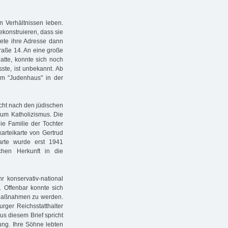
n Verhältnissen leben.
ekonstruieren, dass sie
tete ihre Adresse dann
raße 14. An eine große
atte, konnte sich noch
te, ist unbekannt. Ab
em "Judenhaus" in der
icht nach den jüdischen
zum Katholizismus. Die
ie Familie der Tochter
karteikarte von Gertrud
arte wurde erst 1941
chen Herkunft in die
 konservativ-national
. Offenbar konnte sich
er Maßnahmen zu werden.
ger Reichsstatthalter
us diesem Brief spricht
ung. Ihre Söhne lebten