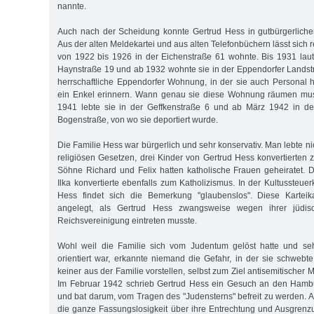
nannte.
Auch nach der Scheidung konnte Gertrud Hess in gutbürgerliche
Aus der alten Meldekartei und aus alten Telefonbüchern lässt sich r
von 1922 bis 1926 in der Eichenstraße 61 wohnte. Bis 1931 lau
Haynstraße 19 und ab 1932 wohnte sie in der Eppendorfer Landst
herrschaftliche Eppendorfer Wohnung, in der sie auch Personal h
ein Enkel erinnern. Wann genau sie diese Wohnung räumen muss
1941 lebte sie in der Geffkenstraße 6 und ab März 1942 in d
Bogenstraße, von wo sie deportiert wurde.
Die Familie Hess war bürgerlich und sehr konservativ. Man lebte n
religiösen Gesetzen, drei Kinder von Gertrud Hess konvertierten 
Söhne Richard und Felix hatten katholische Frauen geheiratet. D
Ilka konvertierte ebenfalls zum Katholizismus. In der Kultussteuer
Hess findet sich die Bemerkung "glaubenslos". Diese Karteik
angelegt, als Gertrud Hess zwangsweise wegen ihrer jüdis
Reichsvereinigung eintreten musste.
Wohl weil die Familie sich vom Judentum gelöst hatte und sehr
orientiert war, erkannte niemand die Gefahr, in der sie schwebte
keiner aus der Familie vorstellen, selbst zum Ziel antisemitisch
Im Februar 1942 schrieb Gertrud Hess ein Gesuch an den Hambur
und bat darum, vom Tragen des "Judensterns" befreit zu werden. A
die ganze Fassungslosigkeit über ihre Entrechtung und Ausgrenz