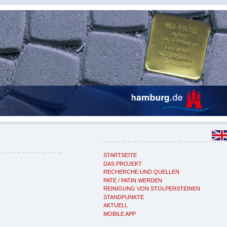
STARTSEITE
DAS PROJEKT
RECHERCHE UND QUELLEN
PATE / PATIN WERDEN
REINIGUNG VON STOLPERSTEINEN
STANDPUNKTE
AKTUELL
MOBILE APP