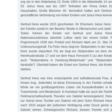
zog sie in den Alsterkamp 13, Ende 1904 in die Abteistraße 14 und 
53. Julius Hess war bis 1907 Teilhaber der Firma Anton E
Hausmakler, Große Bleichen 46. Vermutlich hatten sich Gertrud
geschäftliche Verbindung von Anton Emden und Julius Hess kennen
Gertrud Hess wurde 1915 geschieden. Ihr Ehemann Julius Hess
der Familie zuletzt in der Beseler Straße in Othmarschen und starb
Todes. Keines der Kinder von Gertrud und Julius Hes
Nationalsozialismus überlebt. Lothar starb bei einem Unfall. 
Pogromnacht 1938 den Freitod und Richard starb am 21. Mai 1
Untersuchungshaft. Für Felix Hess liegt ein Stolperstein in der Ises
Kind, wurde deportiert. Für sie liegt ein Stolperstein vor dem 
Heimhuderstraße 17 und vor dem Haus Fernsicht 5 (zu den Kinde
auch "Stolpersteine in Hamburg-Winterhude" und "Stolperste
Isestraße"). Überlebt haben die Enkel von Gertrud Hess, die Kinder
starben.
Gertrud Hess war eine emanzipierte und selbstbewusste Frau, d
Hosen trug. Jedenfalls ist diese Erinnerung in der Familie erhal
führte sie ein großbürgerliches Leben mit Kuraufenthalten in 
Travemünde und Westerland. In Karlsbad hatte sie auch die Famili
Feldmarschallleutnants Theodor von Gabriel kennengelernt. Dies
zur Heirat einer Tochter von Gabriel mit dem Sohn Richard Hess
nach 1933 wegen der jüdischen Verfolgung unter Druck geriet, 
Gabriel seinen Schwiegersohn Richard, dessen Familie sich j