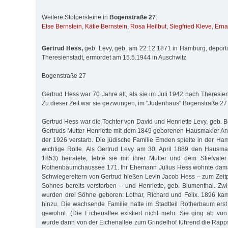
Weitere Stolpersteine in
Bogenstraße 27
:
Else Bernstein
,
Kätie Bernstein
,
Rosa Heilbut
,
Siegfried Kleve
,
Erna
Gertrud Hess,
geb. Levy, geb. am 22.12.1871 in Hamburg, deport
Theresienstadt, ermordet am 15.5.1944 in Auschwitz
Bogenstraße 27
Gertrud Hess war 70 Jahre alt, als sie im Juli 1942 nach Theresien
Zu dieser Zeit war sie gezwungen, im "Judenhaus" Bogenstraße 27 
Gertrud Hess war die Tochter von David und Henriette Levy, geb. B
Gertruds Mutter Henriette mit dem 1849 geborenen Hausmakler An
der 1926 verstarb. Die jüdische Familie Emden spielte in der Ham
wichtige Rolle. Als Gertrud Levy am 30. April 1889 den Hausma
1853) heiratete, lebte sie mit ihrer Mutter und dem Stiefvat
Rothenbaumchaussee 171. Ihr Ehemann Julius Hess wohnte dama
Schwiegereltern von Gertrud hießen Levin Jacob Hess – zum Zeitp
Sohnes bereits verstorben – und Henriette, geb. Blumenthal. Z
wurden drei Söhne geboren: Lothar, Richard und Felix. 1896 kam
hinzu. Die wachsende Familie hatte im Stadtteil Rotherbaum erst
gewohnt. (Die Eichenallee existiert nicht mehr. Sie ging ab vo
wurde dann von der Eichenallee zum Grindelhof führend die Rapp