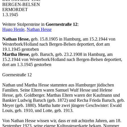
BERGEN-BELSEN
ERMORDET
1.3.1945
Weitere Stolpersteine in
Goernestraße 12
:
Hugo Henle
,
Nathan Hesse
Nathan Hesse,
geb. 15.8.1905 in Hamburg, am 15.2.1944 von
Westerbork/Holland nach Bergen-Belsen deportiert, dort am
19.1.1945 gestorben
Martha Hesse,
geb. Baruch, geb. 23.2.1908 in Hamburg, am
15.2.1944 von Westerbork/Holland nach Bergen-Belsen deportiert,
dort am 1.3.1945 gestorben
Goernestraße 12
Nathan und Martha Hesse stammten aus Hamburger jüdischen
Familien. Seine Eltern waren Samuel Wulf Hesse und Helene
Hesse, geb. Goldberger. Marthas Eltern waren der Kaufmann und
Bankier Ludwig Baruch (geb. 1872) und Recha Frieda Baruch, geb.
Meyer (geb. 1880). Martha hatte zwei jüngere Geschwister: Ewald
Louis, geb. 1910, und Lotte, geb. 1913.
Von Nathan Hesse wissen wir, dass er mit achtzehn Jahren, am 18.
September 1923, seine eigene Kultussteuerkarte bekam, Nummer