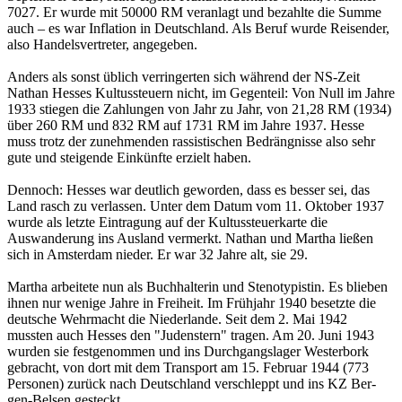
7027. Er wurde mit 50000 RM veranlagt und bezahlte die Summe
auch – es war Inflation in Deutschland. Als Beruf wurde Reisender,
also Handelsvertreter, angegeben.
Anders als sonst üblich verringerten sich während der NS-Zeit
Nathan Hesses Kultussteuern nicht, im Gegenteil: Von Null im Jahre
1933 stiegen die Zahlungen von Jahr zu Jahr, von 21,28 RM (1934)
über 260 RM und 832 RM auf 1731 RM im Jahre 1937. Hesse
muss trotz der zunehmenden rassistischen Bedrängnisse also sehr
gute und steigende Einkünfte erzielt haben.
Dennoch: Hesses war deutlich geworden, dass es besser sei, das
Land rasch zu verlassen. Unter dem Datum vom 11. Oktober 1937
wurde als letzte Eintragung auf der Kultussteuerkarte die
Auswanderung ins Ausland vermerkt. Nathan und Martha ließen
sich in Amsterdam nieder. Er war 32 Jahre alt, sie 29.
Martha arbeitete nun als Buchhalterin und Stenotypistin. Es blieben
ihnen nur wenige Jahre in Freiheit. Im Frühjahr 1940 besetzte die
deutsche Wehrmacht die Niederlande. Seit dem 2. Mai 1942
mussten auch Hesses den "Judenstern" tragen. Am 20. Juni 1943
wurden sie festgenommen und ins Durchgangslager Westerbork
gebracht, von dort mit dem Transport am 15. Februar 1944 (773
Personen) zu­rück nach Deutschland verschleppt und ins KZ Ber­
gen-Belsen gesteckt.