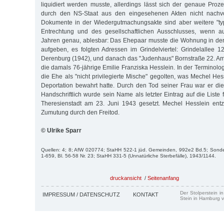
liquidiert werden musste, allerdings lässt sich der genaue Pro
durch den NS-Staat aus den eingesehenen Akten nicht nachvo
Dokumente in der Wiedergutmachungsakte sind aber weitere "t
Entrechtung und des gesellschaftlichen Ausschlusses, wenn a
Jahren genau, ablesbar: Das Ehepaar musste die Wohnung in der
aufgeben, es folgten Adressen im Grindelviertel: Grindelallee 
Derenburg (1942), und danach das "Judenhaus" Bornstraße 22. Am
die damals 76-jährige Emilie Franziska Hesslein. In der Terminolo
die Ehe als "nicht privilegierte Mische" gegolten, was Mechel He
Deportation bewahrt hatte. Durch den Tod seiner Frau war er di
Handschriftlich wurde sein Name als letzter Eintrag auf die Liste
Theresienstadt am 23. Juni 1943 gesetzt. Mechel Hesslein entz
Zumutung durch den Freitod.
© Ulrike Sparr
Quellen: 4; 8; AfW 020774; StaHH 522-1 jüd. Gemeinden, 992e2 Bd.5; Sonde
1-659, Bl. 56-58 Nr. 23; StaHH 331-5 (Unnatürliche Sterbefälle), 1943/1144.
druckansicht
/
Seitenanfang
Der Stolperstein i
IMPRESSUM / DATENSCHUTZ
KONTAKT
Stein in Hamburg v