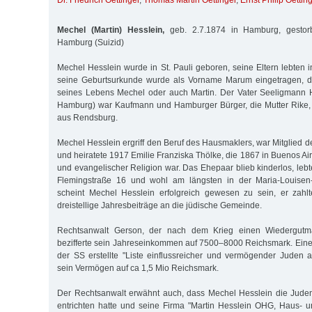
Dr. Friedrich Oettinger
,
Thomas Martin Oettinger
,
Ernst Philip Oettin
Mechel (Martin) Hesslein,
geb. 2.7.1874 in Hamburg, gestor
Hamburg (Suizid)
Mechel Hesslein wurde in St. Pauli geboren, seine Eltern lebten i
seine Geburtsurkunde wurde als Vorname Marum eingetragen, d
seines Lebens Mechel oder auch Martin. Der Vater Seeligmann H
Hamburg) war Kaufmann und Hamburger Bürger, die Mutter Rike, 
aus Rendsburg.
Mechel Hesslein ergriff den Beruf des Hausmaklers, war Mitglied 
und heiratete 1917 Emilie Franziska Thölke, die 1867 in Buenos A
und evangelischer Religion war. Das Ehepaar blieb kinderlos, leb
Flemingstraße 16 und wohl am längsten in der Maria-Louisen-
scheint Mechel Hesslein erfolgreich gewesen zu sein, er zah
dreistellige Jahresbeiträge an die jüdische Gemeinde.
Rechtsanwalt Gerson, der nach dem Krieg einen Wiedergutmac
bezifferte sein Jahreseinkommen auf 7500–8000 Reichsmark. Eine
der SS erstellte "Liste einflussreicher und vermögender Juden
sein Vermögen auf ca 1,5 Mio Reichsmark.
Der Rechtsanwalt erwähnt auch, dass Mechel Hesslein die Jud
entrichten hatte und seine Firma "Martin Hesslein OHG, Haus- 