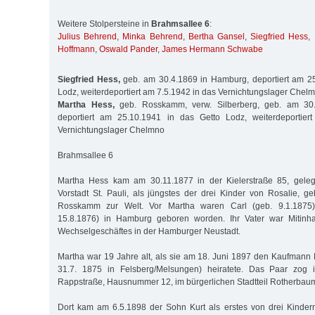
Weitere Stolpersteine in
Brahmsallee 6
:
Julius Behrend
,
Minka Behrend
,
Bertha Gansel
,
Siegfried Hess
,
Hoffmann
,
Oswald Pander
,
James Hermann Schwabe
Siegfried Hess,
geb. am 30.4.1869 in Hamburg, deportiert am 25
Lodz, weiterdeportiert am 7.5.1942 in das Vernichtungslager Chel
Martha Hess,
geb. Rosskamm, verw. Silberberg, geb. am 30
deportiert am 25.10.1941 in das Getto Lodz, weiterdeportier
Vernichtungslager Chelmno
Brahmsallee 6
Martha Hess kam am 30.11.1877 in der Kielerstraße 85, gele
Vorstadt St. Pauli, als jüngstes der drei Kinder von Rosalie, g
Rosskamm zur Welt. Vor Martha waren Carl (geb. 9.1.1875)
15.8.1876) in Hamburg geboren worden. Ihr Vater war Mitinh
Wechselgeschäftes in der Hamburger Neustadt.
Martha war 19 Jahre alt, als sie am 18. Juni 1897 den Kaufmann M
31.7. 1875 in Felsberg/Melsungen) heiratete. Das Paar zog 
Rappstraße, Hausnummer 12, im bürgerlichen Stadtteil Rotherbau
Dort kam am 6.5.1898 der Sohn Kurt als erstes von drei Kindern