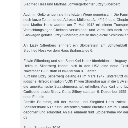
Siegfried Hess und Marthas Schwiegertochter Lizzy Silberberg.
Auch im Getto gingen sie ihre letzten Wege gemeinsam: Die Fami
noch kurze Zeit unter der Adresse Müllerstraße 4/42 (heute Chopin
und Martha Hess wurden am 7. Mai 1942 mit einem Transport
Vernichtungslager Chelmno verschleppt und vermutlich noch a
Gaswagen getötet. Lizzy Silberberg ereilte das gleiche Schicksal a
An Lizzy Silberberg erinnert ein Stolperstein am Schulterbla
Siegfried Hess vor dem Haus Brahmsallee 6.
Edwin Silberberg und sein Sohn Karl-Heinz überlebten in Uruguay.
Hellmuth Silberberg konnte sich in den USA eine neue Exis
November 1986 starb er im Alter von 81 Jahren.
Kurt und Lizzy Silberberg gelang es im März 1947, unterstützt d
jüdische Hilfsorganisation "JOINT", von Shanghai aus in die USA e
die amerikanische Staatsbürgerschaft erhielten. Aus Kurt und L
Curtis und Lissie Silbey. Curtis Silbey starb am 9. Dezember 1955
neue Ehe ein.
Familie Brummer, mit der Martha und Siegfried Hess zuletz
Schlüterstraße 63 für ein Jahr teilten, wurde ebenfalls am 25. Okto
deportiert und ermordet. An sie erinnern fünf Stolpersteine vor 
63.
Stand: September 2016