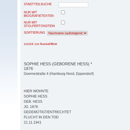
STADTTEILSUCHE
NUR MIT
BIOGRAFIETEXTEN
NUR MIT
STOLPERTONSTEIN
SORTIERUNG
zurück zur Auswahlliste
SOPHIE HESS (GEBORENE HESS) *
1876
Goernestraße 4 (Hamburg-Nord, Eppendorf)
HIER WOHNTE
SOPHIE HESS
GEB. HESS
JG. 1876
GEDEMÜTIGT/ENTRECHTET
FLUCHT IN DEN TOD
21.11.1941