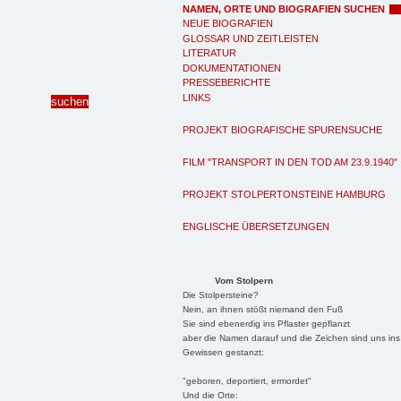
NAMEN, ORTE UND BIOGRAFIEN SUCHEN
NEUE BIOGRAFIEN
GLOSSAR UND ZEITLEISTEN
LITERATUR
DOKUMENTATIONEN
PRESSEBERICHTE
LINKS
PROJEKT BIOGRAFISCHE SPURENSUCHE
FILM "TRANSPORT IN DEN TOD AM 23.9.1940"
PROJEKT STOLPERTONSTEINE HAMBURG
ENGLISCHE ÜBERSETZUNGEN
Vom Stolpern
Die Stolpersteine?
Nein, an ihnen stößt niemand den Fuß
Sie sind ebenerdig ins Pflaster gepflanzt
aber die Namen darauf und die Zeichen sind uns ins
Gewissen gestanzt:
"geboren, deportiert, ermordet"
Und die Orte: