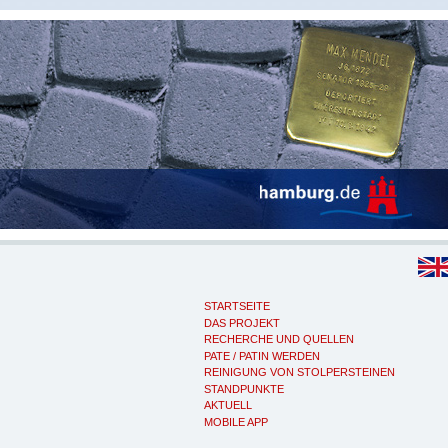
STARTSEITE
DAS PROJEKT
RECHERCHE UND QUELLEN
PATE / PATIN WERDEN
REINIGUNG VON STOLPERSTEINEN
STANDPUNKTE
AKTUELL
MOBILE APP