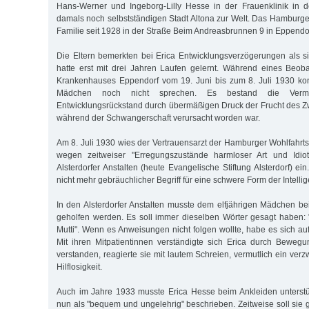
Hans-Werner und Ingeborg-Lilly Hesse in der Frauenklinik in d
damals noch selbstständigen Stadt Altona zur Welt. Das Hamburge
Familie seit 1928 in der Straße Beim Andreasbrunnen 9 in Eppendo
Die Eltern bemerkten bei Erica Entwicklungsverzögerungen als sie
hatte erst mit drei Jahren Laufen gelernt. Während eines Beob
Krankenhauses Eppendorf vom 19. Juni bis zum 8. Juli 1930 konn
Mädchen noch nicht sprechen. Es bestand die Vermu
Entwicklungsrückstand durch übermäßigen Druck der Frucht des Zwi
während der Schwangerschaft verursacht worden war.
Am 8. Juli 1930 wies der Vertrauensarzt der Hamburger Wohlfah
wegen zeitweiser "Erregungszustände harmloser Art und Idiot
Alsterdorfer Anstalten (heute Evangelische Stiftung Alsterdorf) ein. 
nicht mehr gebräuchlicher Begriff für eine schwere Form der Intell
In den Alsterdorfer Anstalten musste dem elfjährigen Mädchen b
geholfen werden. Es soll immer dieselben Wörter gesagt haben: 
Mutti". Wenn es Anweisungen nicht folgen wollte, habe es sich a
Mit ihren Mitpatientinnen verständigte sich Erica durch Beweg
verstanden, reagierte sie mit lautem Schreien, vermutlich ein verzw
Hilflosigkeit.
Auch im Jahre 1933 musste Erica Hesse beim Ankleiden unterstü
nun als "bequem und ungelehrig" beschrieben. Zeitweise soll sie 