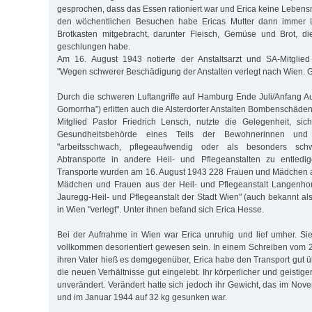
gesprochen, dass das Essen rationiert war und Erica keine Lebensm
den wöchentlichen Besuchen habe Ericas Mutter dann immer L
Brotkasten mitgebracht, darunter Fleisch, Gemüse und Brot, di
geschlungen habe.
Am 16. August 1943 notierte der Anstaltsarzt und SA-Mitglie
"Wegen schwerer Beschädigung der Anstalten verlegt nach Wien. G
Durch die schweren Luftangriffe auf Hamburg Ende Juli/Anfang A
Gomorrha") erlitten auch die Alsterdorfer Anstalten Bombenschäden. 
Mitglied Pastor Friedrich Lensch, nutzte die Gelegenheit, si
Gesundheitsbehörde eines Teils der Bewohnerinnen und
"arbeitsschwach, pflegeaufwendig oder als besonders schw
Abtransporte in andere Heil- und Pflegeanstalten zu entledi
Transporte wurden am 16. August 1943 228 Frauen und Mädchen a
Mädchen und Frauen aus der Heil- und Pflegeanstalt Langenho
Jauregg-Heil- und Pflegeanstalt der Stadt Wien" (auch bekannt als
in Wien "verlegt". Unter ihnen befand sich Erica Hesse.
Bei der Aufnahme in Wien war Erica unruhig und lief umher. Sie
vollkommen desorientiert gewesen sein. In einem Schreiben vom
ihren Vater hieß es demgegenüber, Erica habe den Transport gut ü
die neuen Verhältnisse gut eingelebt. Ihr körperlicher und geistige
unverändert. Verändert hatte sich jedoch ihr Gewicht, das im Nov
und im Januar 1944 auf 32 kg gesunken war.