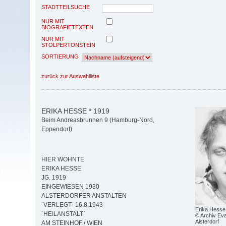
STADTTEILSUCHE
NUR MIT
BIOGRAFIETEXTEN
NUR MIT
STOLPERTONSTEIN
SORTIERUNG
zurück zur Auswahlliste
ERIKA HESSE * 1919
Beim Andreasbrunnen 9 (Hamburg-Nord,
Eppendorf)
HIER WOHNTE
ERIKA HESSE
JG. 1919
EINGEWIESEN 1930
ALSTERDORFER ANSTALTEN
´VERLEGT` 16.8.1943
Erika Hesse
´HEILANSTALT`
© Archiv Eva
Alsterdorf
AM STEINHOF / WIEN