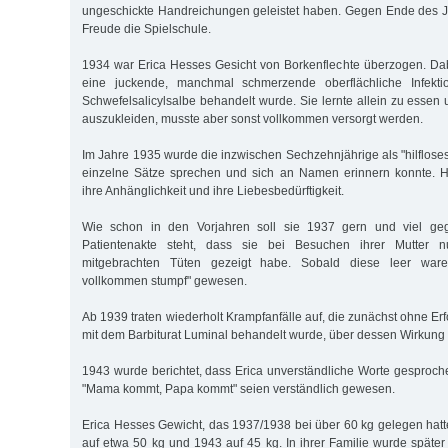
ungeschickte Handreichungen geleistet haben. Gegen Ende des J
Freude die Spielschule.
1934 war Erica Hesses Gesicht von Borkenflechte überzogen. Da
eine juckende, manchmal schmerzende oberflächliche Infekti
Schwefelsalicylsalbe behandelt wurde. Sie lernte allein zu essen 
auszukleiden, musste aber sonst vollkommen versorgt werden.
Im Jahre 1935 wurde die inzwischen Sechzehnjährige als "hilflose
einzelne Sätze sprechen und sich an Namen erinnern konnte. 
ihre Anhänglichkeit und ihre Liebesbedürftigkeit.
Wie schon in den Vorjahren soll sie 1937 gern und viel ge
Patientenakte steht, dass sie bei Besuchen ihrer Mutter 
mitgebrachten Tüten gezeigt habe. Sobald diese leer ware
vollkommen stumpf" gewesen.
Ab 1939 traten wiederholt Krampfanfälle auf, die zunächst ohne Erfo
mit dem Barbiturat Luminal behandelt wurde, über dessen Wirkung n
1943 wurde berichtet, dass Erica unverständliche Worte gesproch
"Mama kommt, Papa kommt" seien verständlich gewesen.
Erica Hesses Gewicht, das 1937/1938 bei über 60 kg gelegen hatte
auf etwa 50 kg und 1943 auf 45 kg. In ihrer Familie wurde späte