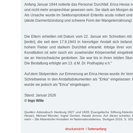
Anfang Januar 1944 notierte das Personal Durchfall. Erica Hesse s
und nicht mehr ansprechbar gewesen sein. Sie starb am Morgen de
Als Ursache wurde im Sektionsprotokoll Enteritis acuta notiert u
(akute Darmentzündung und schwere Form der Mangelernährung).
Die Eltern erhielten mit Datum vom 22. Januar ein Schreiben mit 
[ientin], die seit dem 17.8.1943 in hierortiger Anstalt sich befand
hohem Fieber und starkem Durchfall erkrankt. Infolge ihrer v
Konstitution ist sehr rasch ein zusehender Körperverfall eingetre
sie an Herzschwäche gestorben. Sie war bis in ihren letzten Stun
Die Bestattung erfolgte am 13. d.M. Dr. Podhajsky e.h."
Auf dem Stolperstein zur Erinnerung an Erica Hesse wurde ihr Vo
Schreibweise in den Anstaltsdokumenten als "Erika" eingelassen. 
wurde sie jedoch als "Erica" eingetragen.
Stand: Januar 2026
© Ingo Wille
Quellen: Adressbuch Hamburg 1927 und 1928; Evangelische Stiftung Alsterdorf
Hesse); Michael Wunder, Ingrid Genkel, Harald Jenner, Auf dieser schiefen
mehr – Die Alsterdorfer Anstalten im Nationalsozialismus, Stuttgart 2016, S. 33
druckansicht
/
Seitenanfang