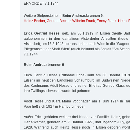
ERMORDET 7.1.1944
Weitere Stolpersteine in
Beim Andreasbrunnen 9
:
Heinz Becher
,
Gertrud Becher
,
Wilhelm Frank
,
Emmy Frank
,
Heinz 
Erica Gertrud Hesse,
geb. am 30.1.1919 in Eilsen (heute Bad
aufgenommen in den damaligen Alsterdorfer Anstalten (heute 
Alsterdorf), am 16.8.1943 abtransportiert nach Wien in die "Wagne
Pflegeanstalt der Stadt Wien" (auch bekannt als Anstalt "Am Steinh
7.1.1944
Beim Andreasbrunnen 9
Erica Gertrud Hesse (Rufname Erica) kam am 30. Januar 1919 
Eilsen) im heutigen Landkreis Schaumburg im Südwesten Niede
des Kaufmanns Adolf Hesse und seiner Ehefrau Gertrud Klara, ge
Ihre Zwillingsschwester wurde tot geboren.
Adolf Hesse und Klara Maria Vogt hatten am 1. Juni 1914 in Ha
Paar ließ sich 1927 in Hamburg nieder.
Außer Erica gehörten weitere drei Kinder zur Familie: Heinz, geb
Hans-Werner, geboren am 7. Januar 1927, und Ingeborg-Lilly, g
1928. Während auch Heinz Hesse noch in Eilsen geboren worde