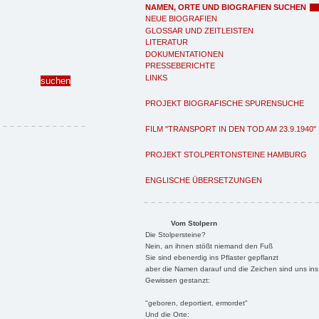
NAMEN, ORTE UND BIOGRAFIEN SUCHEN
NEUE BIOGRAFIEN
GLOSSAR UND ZEITLEISTEN
LITERATUR
DOKUMENTATIONEN
PRESSEBERICHTE
LINKS
PROJEKT BIOGRAFISCHE SPURENSUCHE
FILM "TRANSPORT IN DEN TOD AM 23.9.1940"
PROJEKT STOLPERTONSTEINE HAMBURG
ENGLISCHE ÜBERSETZUNGEN
Vom Stolpern
Die Stolpersteine?
Nein, an ihnen stößt niemand den Fuß
Sie sind ebenerdig ins Pflaster gepflanzt
aber die Namen darauf und die Zeichen sind uns ins
Gewissen gestanzt:
"geboren, deportiert, ermordet"
Und die Orte: