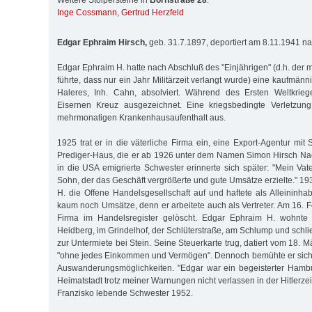
Weitere Stolpersteine in
Bornstraße 28
:
Inge Cossmann
,
Gertrud Herzfeld
Edgar Ephraim Hirsch,
geb. 31.7.1897, deportiert am 8.11.1941 n
Edgar Ephraim H. hatte nach Abschluß des "Einjährigen" (d.h. der mi
führte, dass nur ein Jahr Militärzeit verlangt wurde) eine kaufmänn
Haleres, Inh. Cahn, absolviert. Während des Ersten Weltkrie
Eisernen Kreuz ausgezeichnet. Eine kriegsbedingte Verletzung
mehrmonatigen Krankenhausaufenthalt aus.
1925 trat er in die väterliche Firma ein, eine Export-Agentur mi
Prediger-Haus, die er ab 1926 unter dem Namen Simon Hirsch Nachf
in die USA emigrierte Schwester erinnerte sich später: "Mein Vat
Sohn, der das Geschäft vergrößerte und gute Umsätze erzielte." 1
H. die Offene Handelsgesellschaft auf und haftete als Alleininhab
kaum noch Umsätze, denn er arbeitete auch als Vertreter. Am 16. 
Firma im Handelsregister gelöscht. Edgar Ephraim H. wohnte 
Heidberg, im Grindelhof, der Schlüterstraße, am Schlump und schließ
zur Untermiete bei Stein. Seine Steuerkarte trug, datiert vom 18. 
"ohne jedes Einkommen und Vermögen". Dennoch bemühte er sich o
Auswanderungsmöglichkeiten. "Edgar war ein begeisterter Hambu
Heimatstadt trotz meiner Warnungen nicht verlassen in der Hitlerzei
Franzisko lebende Schwester 1952.