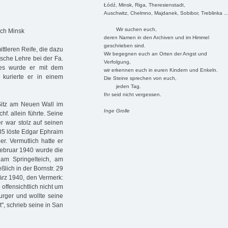
Łódź, Minsk, Riga, Theresienstadt,
Auschwitz, Chelmno, Majdanek, Sobibor, Treblinka ..
Wir suchen euch,
ach Minsk
deren Namen in den Archiven und im Himmel
geschrieben sind.
ttleren Reife, die dazu
Wir begegnen euch an Orten der Angst und
ische Lehre bei der Fa.
Verfolgung,
ges wurde er mit dem
wir erkennen euch in euren Kindern und Enkeln.
 kurierte er in einem
Die Steine sprechen von euch,
jeden Tag.
Ihr seid nicht vergessen.
t Sitz am Neuen Wall im
Inge Grolle
. allein führte. Seine
er war stolz auf seinen
935 löste Edgar Ephraim
er. Vermutlich hatte er
Februar 1940 wurde die
am Springelteich, am
lich in der Bornstr. 29
März 1940, den Vermerk:
ffensichtlich nicht um
rger und wollte seine
t", schrieb seine in San