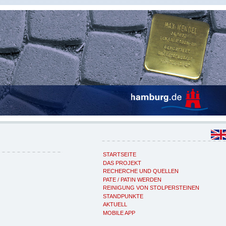
STARTSEITE
DAS PROJEKT
RECHERCHE UND QUELLEN
PATE / PATIN WERDEN
REINIGUNG VON STOLPERSTEINEN
STANDPUNKTE
AKTUELL
MOBILE APP