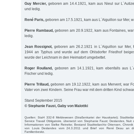
Guy Mercier,
geboren am 14.4.1921, kam aus Nieul sur L´Autize,
und ledig.
René Paris,
geboren am 17.5.1921, kam aus L´Aiguillon sur Mer, wa
Pierre Rambaud,
geboren am 20.9.1922, kam aus Fontaines, war
ledig.
Jean Rossignol,
geboren am 26.2.1921 in L´Aiguillon sur Mer, Fi
1944 an Typhus und wurde auf dem Ohlsdorfer Friedhof beiges
wurde der Leichnam in den Heimatort umgebettet.
Roger Roulland,
geboren am 14.1.1921, kam ebenfalls aus L´A
Fischer und ledig.
Pierre Trillaud,
geboren am 19.12.1922, kam aus Mervent, war Fors
Vater von zwei Kindern. Seine Frau war mit dem dritten Kind schw
Stand September 2015
© Stephanie Faust, Gaby von Malottki
Quellen: StaH 332-8 Meldewesen (Straßenkartei der Hauskartei); Stadtteila
Service Travail Obligatoire, übersetzt von Stephanie Faust; Deslandes, Nuit 
Informationen von Sielke Reineke; Bestand Stadtteilarchiv Ottensen, Chronik 
von Louis Deslandes vom 24.3.2011 und Brief von René Deau an die
Familienbesitz.