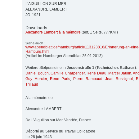
L’AIGUILLON SUR MER
ALEXANDRE LAMBERT
JG. 1921
Downloads:
Alexandre Lambert á la mémoire
(pdf, 1 Seite, 777KM )
Siehe auch:
www.abendblatt.de/
hamburg/
article113123816/
Erinnerung-an-eine
Hamburg.html
(Artikel im Hamburger Abendblatt 25.01.2013)
Weitere Stolpersteine in
Jessenstraße 1 (Technisches Rathaus)
:
Daniel Boutin
,
Camille Charpentier
,
René Deau
,
Marcel Jaulin
,
And
Guy Mercier
,
René Paris
,
Pierre Rambaud
,
Jean Rossignol
,
R
Trillaud
A la mémoire de
Alexandre LAMBERT
De L’Aiguillon sur Mer, Vendée, France
Déporté au Service du Travail Obligatoire
Le 28 juin 1943