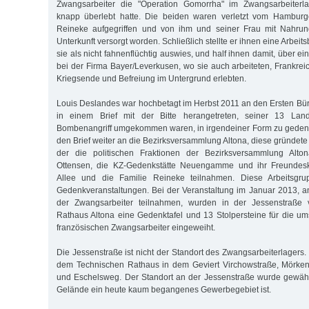
Zwangsarbeiter die "Operation Gomorrha" im Zwangsarbeiterla
knapp überlebt hatte. Die beiden waren verletzt vom Hambur
Reineke aufgegriffen und von ihm und seiner Frau mit Nahru
Unterkunft versorgt worden. Schließlich stellte er ihnen eine Arbei
sie als nicht fahnenflüchtig auswies, und half ihnen damit, über e
bei der Firma Bayer/Leverkusen, wo sie auch arbeiteten, Frankrei
Kriegsende und Befreiung im Untergrund erlebten.
Louis Deslandes war hochbetagt im Herbst 2011 an den Ersten Bür
in einem Brief mit der Bitte herangetreten, seiner 13 Lan
Bombenangriff umgekommen waren, in irgendeiner Form zu gedenke
den Brief weiter an die Bezirksversammlung Altona, diese gründete
der die politischen Fraktionen der Bezirksversammlung Altona
Ottensen, die KZ-Gedenkstätte Neuengamme und ihr Freundes
Allee und die Familie Reineke teilnahmen. Diese Arbeitsgrup
Gedenkveranstaltungen. Bei der Veranstaltung im Januar 2013, 
der Zwangsarbeiter teilnahmen, wurden in der Jessenstraße
Rathaus Altona eine Gedenktafel und 13 Stolpersteine für die
französischen Zwangsarbeiter eingeweiht.
Die Jessenstraße ist nicht der Standort des Zwangsarbeiterlagers.
dem Technischen Rathaus in dem Geviert Virchowstraße, Mörkens
und Eschelsweg. Der Standort an der Jessenstraße wurde gewählt
Gelände ein heute kaum begangenes Gewerbegebiet ist.