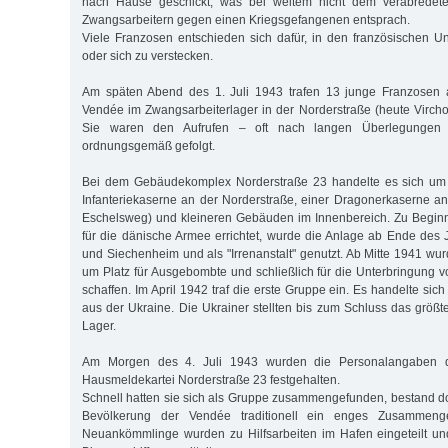
nach Hause geschickt, was bei weitem nicht dem verabredeten
Zwangsarbeitern gegen einen Kriegsgefangenen entsprach.
Viele Franzosen entschieden sich dafür, in den französischen 
oder sich zu verstecken.
Am späten Abend des 1. Juli 1943 trafen 13 junge Franzosen
Vendée im Zwangsarbeiterlager in der Norderstraße (heute Virchow
Sie waren den Aufrufen – oft nach langen Überlegungen
ordnungsgemäß gefolgt.
Bei dem Gebäudekomplex Norderstraße 23 handelte es sich um 
Infanteriekaserne an der Norderstraße, einer Dragonerkaserne an
Eschelsweg) und kleineren Gebäuden im Innenbereich. Zu Beginn
für die dänische Armee errichtet, wurde die Anlage ab Ende des J
und Siechenheim und als "Irrenanstalt" genutzt. Ab Mitte 1941 wur
um Platz für Ausgebombte und schließlich für die Unterbringung 
schaffen. Im April 1942 traf die erste Gruppe ein. Es handelte s
aus der Ukraine. Die Ukrainer stellten bis zum Schluss das größt
Lager.
Am Morgen des 4. Juli 1943 wurden die Personalangaben d
Hausmeldekartei Norderstraße 23 festgehalten.
Schnell hatten sie sich als Gruppe zusammengefunden, bestand do
Bevölkerung der Vendée traditionell ein enges Zusammengeh
Neuankömmlinge wurden zu Hilfsarbeiten im Hafen eingeteilt un