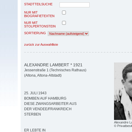
STADTTEILSUCHE
NUR MIT
BIOGRAFIETEXTEN
NUR MIT
STOLPERTONSTEIN
SORTIERUNG
zurück zur Auswahlliste
ALEXANDRE LAMBERT * 1921
Jessenstraße 1 (Technisches Rathaus)
(Altona, Altona-Altstadt)
25. JULI 1943
BOMBEN AUF HAMBURG
DIESE ZWANGSARBEITER AUS
DER VENDEE/FRANKREICH
STERBEN
Alexandre L
© Privatbesi
ER LEBTE IN