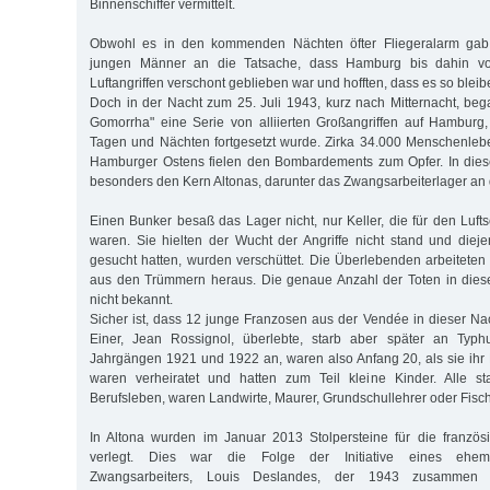
Binnenschiffer vermittelt.
Obwohl es in den kommenden Nächten öfter Fliegeralarm gab,
jungen Männer an die Tatsache, dass Hamburg bis dahin vo
Luftangriffen verschont geblieben war und hofften, dass es so blei
Doch in der Nacht zum 25. Juli 1943, kurz nach Mitternacht, beg
Gomorrha" eine Serie von alliierten Großangriffen auf Hamburg
Tagen und Nächten fortgesetzt wurde. Zirka 34.000 Menschenleb
Hamburger Ostens fielen den Bombardements zum Opfer. In diese
besonders den Kern Altonas, darunter das Zwangsarbeiterlager an 
Einen Bunker besaß das Lager nicht, nur Keller, die für den Luft
waren. Sie hielten der Wucht der Angriffe nicht stand und dieje
gesucht hatten, wurden verschüttet. Die Überlebenden arbeiteten
aus den Trümmern heraus. Die genaue Anzahl der Toten in diese
nicht bekannt.
Sicher ist, dass 12 junge Franzosen aus der Vendée in dieser 
Einer, Jean Rossignol, überlebte, starb aber später an Typh
Jahrgängen 1921 und 1922 an, waren also Anfang 20, als sie ihr
waren verheiratet und hatten zum Teil kleine Kinder. Alle st
Berufsleben, waren Landwirte, Maurer, Grundschullehrer oder Fisch
In Altona wurden im Januar 2013 Stolpersteine für die französ
verlegt. Dies war die Folge der Initiative eines ehema
Zwangsarbeiters, Louis Deslandes, der 1943 zusammen 