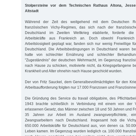
Stolpersteine vor dem Technischen Rathaus Altona, Jessen
Altstadt
Während der Zeit des weitgehend mit dem Deutschen Rei
französischen Vichy-Regimes, das sich nach der französisc
Deutschland im Zweiten Weltkrieg etablierte, forderte di
Arbeitskräfte aus Frankreich an. Doch obwohl Frankreich 
Arbeitslosigkeit geplagt war, fanden sich nur wenig Freiwillige fü
Deutschland. Die Arbeitsbedingungen in Deutschland waren b
hatte von schlechter Ernährung und schlechter Behandlu
"Zugeständnis" der deutschen Wehrmacht, im Gegenzug französ
nach Hause zu schicken, motivierte nicht, da Kriegsgefangene
Krankheit und Alter ohnehin nach Hause geschickt wurden.
Der von Fritz Sauckel, dem Generalbevollmächtigten für den Kri
Arbeitsaufforderung folgten nur 17.000 Franzosen und Französinne
Die Gründung des Service du travail obligatoire, des Pflichtarbe
1943 brachte schließlich in Verbindung mit einem von der 
erlassenen Gesetz, das Männer zwischen 18 und 50 Jahren und F
35 Jahren zur Arbeit im Ausland zwangsverpflichtete, e
Zwangsarbeitern nach Deutschland. Insgesamt hob die Vich
650.000 Arbeitskräfte für Deutschland aus, von denen ca. 50.0
Leben kamen. Im Gegenzug wurden lediglich ca. 100.000 französ