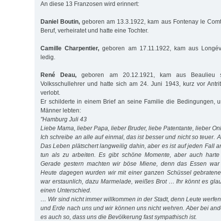
An diese 13 Franzosen wird erinnert:
Daniel Boutin,
geboren am 13.3.1922, kam aus Fontenay le Comt
Beruf, verheiratet und hatte eine Tochter.
Camille Charpentier,
geboren am 17.11.1922, kam aus Longév
ledig.
René Deau,
geboren am 20.12.1921, kam aus Beaulieu 
Volksschullehrer und hatte sich am 24. Juni 1943, kurz vor Antri
verlobt.
Er schilderte in einem Brief an seine Familie die Bedingungen, 
Männer lebten:
"Hamburg Juli 43
Liebe Mama, lieber Papa, lieber Bruder, liebe Patentante, lieber On
Ich schreibe an alle auf einmal, das ist besser und nicht so teuer. A
Das Leben plätschert langweilig dahin, aber es ist auf jeden Fall a
tun als zu arbeiten. Es gibt schöne Momente, aber auch harte
Gerade gestern machten wir böse Miene, denn das Essen war f
Heute dagegen wurden wir mit einer ganzen Schüssel gebraten
war erstaunlich, dazu Marmelade, weißes Brot … Ihr könnt es gl
einen Unterschied.
… Wir sind nicht immer willkommen in der Stadt, denn Leute werfe
und Erde nach uns und wir können uns nicht wehren. Aber bei and
es auch so, dass uns die Bevölkerung fast sympathisch ist.