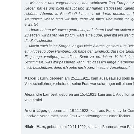
… wir hatten uns vorgenommen, den schönsten Zoo Europas z
Regen hat es uns nicht erlaubt und wir haben stattdessen Karten
schönen Abende in Beaulieu? Ich muss oft daran denken und
Traurigkeit. Wieso sind wir hier, frage ich mich, und wenn ich 
erwartet
… Heute haben wir etwas gearbeitet, auf einem Lastkran sollten w
Zu sagen, wir hätten viel zu tun, wäre eine Lüge, aber mit ein weni
die Zeit schneller.
… Macht euch keine Sorgen, es gibt viele Alarme, gestern zum Beispi
ein Flugzeug über Hamburg. Ich habe den Eindruck, dass die Engl
Flugzeuge verfügen, um diese Stadt zu erreichen. Habt kein
Schlimmste, was mir passieren kann, ist, dass ich lange hierbleib
mich beschützen, denn ich gebe mich ganz in seine Vorsehung."
Marcel Jaulin,
geboren am 25.11.1921, kam aus Beaulieu sous la
Volksschullehrer, verheiratet, seine Frau war schwanger mit einem
Alexandre Lambert,
geboren am 15.4.1921, kam aus L´Aiguillon su
verheiratet.
André Léger,
geboren am 19.11.1922, kam aus Fontenay le Comt
Landwirt, verheiratet, seine Frau war schwanger mit einer Tochter.
Hilaire Mars,
geboren am 20.11.1922, kam aus Bourneau, war Bäck