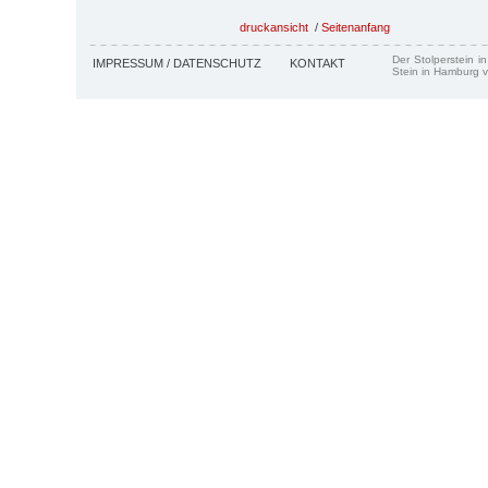
druckansicht
/
Seitenanfang
Der Stolperstein i
IMPRESSUM / DATENSCHUTZ
KONTAKT
Stein in Hamburg v