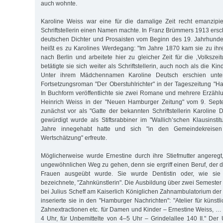
auch wohnte.
Karoline Weiss war eine für die damalige Zeit recht emanzipie
Schriftstellerin einen Namen machte. In Franz Brümmers 1913 ers
deutschen Dichter und Prosaisten vom Beginn des 19. Jahrhunde
heißt es zu Karolines Werdegang: "Im Jahre 1870 kam sie zu ihr
nach Berlin und arbeitete hier zu gleicher Zeit für die ‚Volkszei
betätigte sie sich weiter als Schriftstellerin, auch noch als die K
Unter ihrem Mädchennamen Karoline Deutsch erschien unt
Fortsetzungsroman "Der Oberstuhlrichter" in der Tageszeitung "H
In Buchform veröffentlichte sie zwei Romane und mehrere Erzähl
Heinrich Weiss in der "Neuen Hamburger Zeitung" vom 9. Septe
zunächst vor als "Gatte der bekannten Schriftstellerin Karoline 
gewürdigt wurde als Stiftsrabbiner im "Wallich’schen Klausinstit
Jahre innegehabt hatte und sich "in den Gemeindekreise
Wertschätzung" erfreute.
Möglicherweise wurde Ernestine durch ihre Stiefmutter angeregt
ungewöhnlichen Weg zu gehen, denn sie ergriff einen Beruf, der 
Frauen ausgeübt wurde. Sie wurde Dentistin oder, wie sie 
bezeichnete, "Zahnkünstlerin". Die Ausbildung über zwei Semester 
bei Julius Scheff am Kaiserlich Königlichen Zahnambulatorium der
inserierte sie in den "Hamburger Nachrichten": "Atelier für künst
Zahnextractionen etc. für Damen und Kinder – Ernestine Weiss, 
4 Uhr, für Unbemittelte von 4–5 Uhr – Grindelallee 140 II." Der