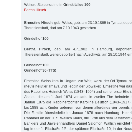
Weitere Stolpersteine in
Grindelallee 100
:
Bertha Hirsch
Ernestine Hirsch,
geb. Weiss, geb. am 23.10.1869 in Tyrnau, depor
Theresienstadt, dort am 7.10.1943 gestorben
Grindelhof 100
Bertha Hirsch,
geb. am 4.7.1902 in Hamburg, deportier
Theresienstadt, weiterdeportiert nach Auschwitz, am 28.10.1944 er
Grindelhof 100
Grindelhof 30 (TTS)
Ernestine Weiss kam in Ungarn zur Welt, wozu der Ort Tyrnau be
(heute heißt er Trnava und liegt in der Slowakei). Ernestine war das
des Rabbiners Heinrich Weiss (1843–1904) und seiner erste Ehefr
Abeles, die am 1. Juni 1874 verstarb. In zweiter Ehe heiratete
Januar 1875 die Rabbinertochter Karoline Deutsch (1843–1917).
bis 1888 acht Kinder geboren, von denen allerdings vier bereits 
Die Familie übersiedelte im Januar 1878 nach Hamburg. Heinr
Rabbiner an der D. S. Wallich Klaus, die 1798 aus dem Testament
Bankiers und Juwelenhändlers Daniel Salomon Wallich errichtet
lag in der 1. Elbstraße 2/5, der späteren Elbstraße 10, in der Neu