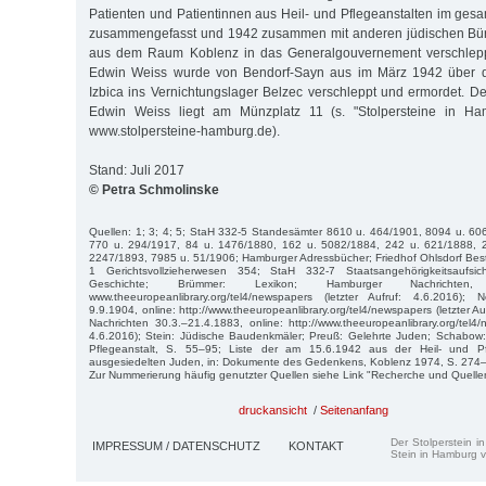
Patienten und Patientinnen aus Heil- und Pflegeanstalten im ge
zusammengefasst und 1942 zusammen mit anderen jüdischen Bür
aus dem Raum Koblenz in das Generalgouvernement verschleppt
Edwin Weiss wurde von Bendorf-Sayn aus im März 1942 über d
Izbica ins Vernichtungslager Belzec verschleppt und ermordet. Der
Edwin Weiss liegt am Münzplatz 11 (s. "Stolpersteine in Ha
www.stolpersteine-hamburg.de).
Stand: Juli 2017
© Petra Schmolinske
Quellen: 1; 3; 4; 5; StaH 332-5 Standesämter 8610 u. 464/1901, 8094 u. 60
770 u. 294/1917, 84 u. 1476/1880, 162 u. 5082/1884, 242 u. 621/1888, 
2247/1893, 7985 u. 51/1906; Hamburger Adressbücher; Friedhof Ohlsdorf Best
1 Gerichtsvollzieherwesen 354; StaH 332-7 Staatsangehörigkeitsaufsic
Geschichte; Brümmer: Lexikon; Hamburger Nachrichten, 
www.theeuropeanlibrary.org/tel4/newspapers (letzter Aufruf: 4.6.2016)
9.9.1904, online: http://www.theeuropeanlibrary.org/tel4/newspapers (letzter A
Nachrichten 30.3.–21.4.1883, online: http://www.theeuropeanlibrary.org/tel4/
4.6.2016); Stein: Jüdische Baudenkmäler; Preuß: Gelehrte Juden; Schabow: D
Pflegeanstalt, S. 55–95; Liste der am 15.6.1942 aus der Heil- und Pf
ausgesiedelten Juden, in: Dokumente des Gedenkens, Koblenz 1974, S. 274
Zur Nummerierung häufig genutzter Quellen siehe Link "Recherche und Quelle
druckansicht
/
Seitenanfang
Der Stolperstein i
IMPRESSUM / DATENSCHUTZ
KONTAKT
Stein in Hamburg v