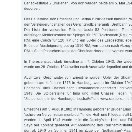
Beneckestraße 2 umziehen. Von dort wurden beide am 5. Mai 194
deportiert.
Der Hausstand, den Ernestine und Bertha zurücklassen mussten, wu
den Versteigerungshallen des Gerichtsvollzieheramts, Drehbahn 36, "
Die Liste der verkauften Teile umfasste 53 Positionen. Teue
dreitüriger Kleiderschrank mit Spiegel für 250 Reichsmark (RM), e
RM, eine Couch für 120 RM und ein 58-teiliges Essgeschirr, ebe
Erlös der Versteigerung betrug 1516 RM, von denen nach Abzug
RM auf das Postscheckkonto der Oberfinanzkasse überwiesen wur
In Theresienstadt starb Ernestine am 7. Oktober 1943. Die wide
wurde am 28. Oktober 1944 weiter nach Auschwitz deportiert und do
Auch zwei Geschwister von Ernestine wurden Opfer der Shoah.
geboren am 4. Januar 1878 in Hamburg, wurde im Oktober 194
Ehemann Hillel Chassel nach Litzmannstadt deportiert und vers
1943. Die Stolpersteine für Irma und Hillel Chassel liegen in
"Stolpersteine in der Hamburger Isestraße" und www.stolpersteine
Ernestines am 5. August 1882 in Hamburg geborener Bruder Elia
"schweren Nervenzusammenbruch" in die Heil- und Pflegeanstalt L
worden. Im April 1941 wurde er in die Jacoby’sche Heil- und Pfl
Sayn bei Koblenz gebracht. Auf Anordnung des Reichsministeri
dort ab 1940 bis Sommer 1941 im Zuge der "Euthanasie"-Maßn