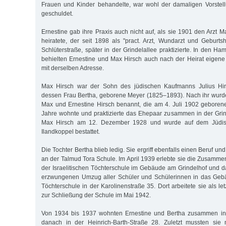
Frauen und Kinder behandelte, war wohl der damaligen Vorstell
geschuldet.
Ernestine gab ihre Praxis auch nicht auf, als sie 1901 den Arzt 
heiratete, der seit 1898 als "pract. Arzt, Wundarzt und Geburtsh
Schlüterstraße, später in der Grindelallee praktizierte. In den 
behielten Ernestine und Max Hirsch auch nach der Heirat eigen
mit derselben Adresse.
Max Hirsch war der Sohn des jüdischen Kaufmanns Julius Hi
dessen Frau Bertha, geborene Meyer (1825–1893). Nach ihr wurd
Max und Ernestine Hirsch benannt, die am 4. Juli 1902 geborene
Jahre wohnte und praktizierte das Ehepaar zusammen in der Grind
Max Hirsch am 12. Dezember 1928 und wurde auf dem Jüdisc
Ilandkoppel bestattet.
Die Tochter Bertha blieb ledig. Sie ergriff ebenfalls einen Beruf u
an der Talmud Tora Schule. Im April 1939 erlebte sie die Zusamme
der Israelitischen Töchterschule im Gebäude am Grindelhof und
erzwungenen Umzug aller Schüler und Schülerinnen in das Gebäu
Töchterschule in der Karolinenstraße 35. Dort arbeitete sie als let
zur Schließung der Schule im Mai 1942.
Von 1934 bis 1937 wohnten Ernestine und Bertha zusammen in 
danach in der Heinrich-Barth-Straße 28. Zuletzt mussten sie