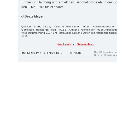
Er blieb in Hamburg und erhielt den Deportationsbefehl in der Bo
den 8. Mai 1945 für tot erklärt.
© Beate Meyer
Quellen: StaH, 522-1, Jüdische Gemeinden, 992b, Kultussteuerkartei de
Gemeinde Hamburgs; ebd., 522-1 Jüdische Gemeinden 992e;Adressbüc
Wiedergutmachung 3107 97; Hamburger jüdische Opfer des Nationalsoziali
1995.
druckansicht
/
Seitenanfang
Der Stolperstein i
IMPRESSUM / DATENSCHUTZ
KONTAKT
Stein in Hamburg v