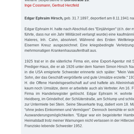
Weitere Stolpersteine in
Bornstraße 28
:
Inge Cossmann
,
Gertrud Herzfeld
Edgar Ephraim Hirsch,
geb. 31.7.1897, deportiert am 8.11.1941 n
Edgar Ephraim H. hatte nach Abschluß des "Einjährigen" (d.h. der mi
führte, dass nur ein Jahr Militärzeit verlangt wurde) eine kaufmänn
Haleres, Inh. Cahn, absolviert. Während des Ersten Weltkrie
Eisernen Kreuz ausgezeichnet. Eine kriegsbedingte Verletzung
mehrmonatigen Krankenhausaufenthalt aus.
1925 trat er in die väterliche Firma ein, eine Export-Agentur mi
Prediger-Haus, die er ab 1926 unter dem Namen Simon Hirsch Nachf
in die USA emigrierte Schwester erinnerte sich später: "Mein Vat
Sohn, der das Geschäft vergrößerte und gute Umsätze erzielte." 1
H. die Offene Handelsgesellschaft auf und haftete als Alleininhab
kaum noch Umsätze, denn er arbeitete auch als Vertreter. Am 16. 
Firma im Handelsregister gelöscht. Edgar Ephraim H. wohnte 
Heidberg, im Grindelhof, der Schlüterstraße, am Schlump und schließ
zur Untermiete bei Stein. Seine Steuerkarte trug, datiert vom 18. 
"ohne jedes Einkommen und Vermögen". Dennoch bemühte er sich o
Auswanderungsmöglichkeiten. "Edgar war ein begeisterter Hambu
Heimatstadt trotz meiner Warnungen nicht verlassen in der Hitlerzei
Franzisko lebende Schwester 1952.