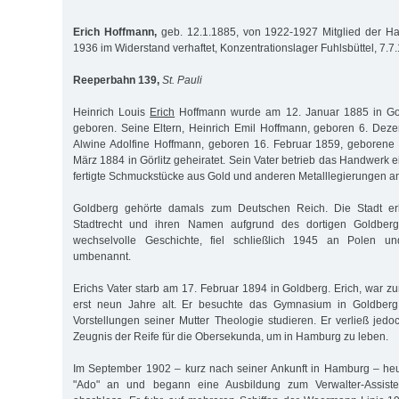
Erich Hoffmann,
geb. 12.1.1885, von 1922-1927 Mitglied der Ha
1936 im Widerstand verhaftet, Konzentrationslager Fuhlsbüttel, 7.7
Reeperbahn 139,
St. Pauli
Heinrich Louis
Erich
Hoffmann wurde am 12. Januar 1885 in Gol
geboren. Seine Eltern, Heinrich Emil Hoffmann, geboren 6. Dez
Alwine Adolfine Hoffmann, geboren 16. Februar 1859, geborene 
März 1884 in Görlitz geheiratet. Sein Vater betrieb das Handwerk 
fertigte Schmuckstücke aus Gold und anderen Metalllegierungen a
Goldberg gehörte damals zum Deutschen Reich. Die Stadt er
Stadtrecht und ihren Namen aufgrund des dortigen Goldberg
wechselvolle Geschichte, fiel schließlich 1945 an Polen un
umbenannt.
Erichs Vater starb am 17. Februar 1894 in Goldberg. Erich, war z
erst neun Jahre alt. Er besuchte das Gymnasium in Goldberg
Vorstellungen seiner Mutter Theologie studieren. Er verließ jed
Zeugnis der Reife für die Obersekunda, um in Hamburg zu leben.
Im September 1902 – kurz nach seiner Ankunft in Hamburg – heu
"Ado" an und begann eine Ausbildung zum Verwalter-Assistent