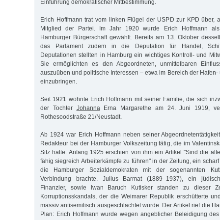
Einführung demokratischer Mitbestimmung.
Erich Hoffmann trat vom linken Flügel der USPD zur KPD über, 
Mitglied der Partei. Im Jahr 1920 wurde Erich Hoffmann als
Hamburger Bürgerschaft gewählt. Bereits am 13. Oktober dessel
das Parlament zudem in die Deputation für Handel, Schif
Deputationen stellten in Hamburg ein wichtiges Kontroll- und Mit
Sie ermöglichten es den Abgeordneten, unmittelbaren Einflus
auszuüben und politische Interessen – etwa im Bereich der Hafen- u
einzubringen.
Seit 1921 wohnte Erich Hoffmann mit seiner Familie, die sich inz
der Tochter
Johanna
Erna Margarethe am 24. Juni 1919, verg
Rothesoodstraße 21/Neustadt.
Ab 1924 war Erich Hoffmann neben seiner Abgeordnetentätigkeit
Redakteur bei der Hamburger Volkszeitung tätig, die im Valentins
Sitz hatte. Anfang 1925 erschien von ihm ein Artikel "Sind die al
fähig siegreich Arbeiterkämpfe zu führen" in der Zeitung, ein scharf f
die Hamburger Sozialdemokraten mit der sogenannten Kutis
Verbindung brachte. Julius Barmat (1889–1937), ein jüdis
Finanzier, sowie Iwan Baruch Kutisker standen zu dieser Z
Korruptionsskandals, der die Weimarer Republik erschütterte un
massiv antisemitisch ausgeschlachtet wurde. Der Artikel rief die H
Plan: Erich Hoffmann wurde wegen angeblicher Beleidigung des 