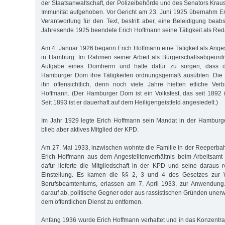
der Staatsanwaltschaft, der Polizeibehörde und des Senators Krau
Immunität aufgehoben. Vor Gericht am 23. Juni 1925 übernahm E
Verantwortung für den Text, bestritt aber, eine Beleidigung beab
Jahresende 1925 beendete Erich Hoffmann seine Tätigkeit als Red
Am 4. Januar 1926 begann Erich Hoffmann eine Tätigkeit als Anges
in Hamburg. Im Rahmen seiner Arbeit als Bürgerschaftsabgeord
Aufgabe eines Domherrn und hatte dafür zu sorgen, dass d
Hamburger Dom ihre Tätigkeiten ordnungsgemäß ausübten. Die S
ihn offensichtlich, denn noch viele Jahre hielten etliche Ver
Hoffmann. (Der Hamburger Dom ist ein Volksfest, das seit 1892 i
Seit 1893 ist er dauerhaft auf dem Heiligengeistfeld angesiedelt.)
Im Jahr 1929 legte Erich Hoffmann sein Mandat in der Hamburge
blieb aber aktives Mitglied der KPD.
Am 27. Mai 1933, inzwischen wohnte die Familie in der Reeperbah
Erich Hoffmann aus dem Angestelltenverhältnis beim Arbeitsamt
dafür lieferte die Mitgliedschaft in der KPD und seine daraus re
Einstellung. Es kamen die §§ 2, 3 und 4 des Gesetzes zur W
Berufsbeamtentums, erlassen am 7. April 1933, zur Anwendung.
darauf ab, politische Gegner oder aus rassistischen Gründen une
dem öffentlichen Dienst zu entfernen.
Anfang 1936 wurde Erich Hoffmann verhaftet und in das Konzentrat