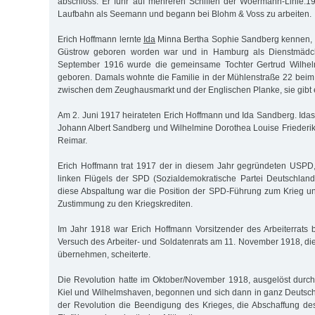
abschloss. Er fuhr auf mehreren Schiffen der Woermann-Linie.1
Laufbahn als Seemann und begann bei Blohm & Voss zu arbeiten.
Erich Hoffmann lernte
Ida
Minna Bertha Sophie Sandberg kennen, d
Güstrow geboren worden war und in Hamburg als Dienstmädch
September 1916 wurde die gemeinsame Tochter Gertrud Wilhel
geboren. Damals wohnte die Familie in der Mühlenstraße 22 beim 
zwischen dem Zeughausmarkt und der Englischen Planke, sie gibt e
Am 2. Juni 1917 heirateten Erich Hoffmann und Ida Sandberg. Idas
Johann Albert Sandberg und Wilhelmine Dorothea Louise Frieder
Reimar.
Erich Hoffmann trat 1917 der in diesem Jahr gegründeten USPD,
linken Flügels der SPD (Sozialdemokratische Partei Deutschland
diese Abspaltung war die Position der SPD-Führung zum Krieg u
Zustimmung zu den Kriegskrediten.
Im Jahr 1918 war Erich Hoffmann Vorsitzender des Arbeiterrats
Versuch des Arbeiter- und Soldatenrats am 11. November 1918, die
übernehmen, scheiterte.
Die Revolution hatte im Oktober/November 1918, ausgelöst durc
Kiel und Wilhelmshaven, begonnen und sich dann in ganz Deutschl
der Revolution die Beendigung des Krieges, die Abschaffung de