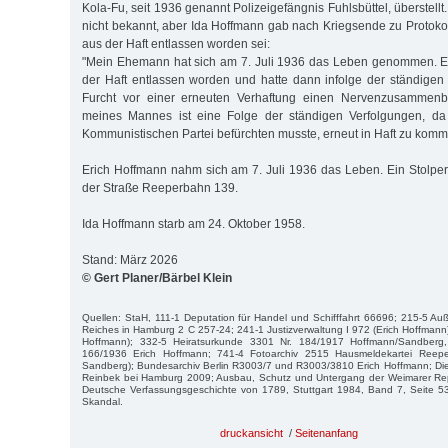
Kola-Fu, seit 1936 genannt Polizeigefängnis Fuhlsbüttel, überstell
nicht bekannt, aber Ida Hoffmann gab nach Kriegsende zu Protokol
aus der Haft entlassen worden sei:
"Mein Ehemann hat sich am 7. Juli 1936 das Leben genommen. E
der Haft entlassen worden und hatte dann infolge der ständige
Furcht vor einer erneuten Verhaftung einen Nervenzusammenbr
meines Mannes ist eine Folge der ständigen Verfolgungen, da
Kommunistischen Partei befürchten musste, erneut in Haft zu komm
Erich Hoffmann nahm sich am 7. Juli 1936 das Leben. Ein Stolpers
der Straße Reeperbahn 139.
Ida Hoffmann starb am 24. Oktober 1958.
Stand: März 2026
© Gert Planer/Bärbel Klein
Quellen: StaH, 111-1 Deputation für Handel und Schifffahrt 66696; 215-5 Auß
Reiches in Hamburg 2 C 257-24; 241-1 Justizverwaltung I 972 (Erich Hoffmann
Hoffmann); 332-5 Heiratsurkunde 3301 Nr. 184/1917 Hoffmann/Sandberg
166/1936 Erich Hoffmann; 741-4 Fotoarchiv 2515 Hausmeldekartei Reep
Sandberg); Bundesarchiv Berlin R3003/7 und R3003/3810 Erich Hoffmann; Die
Reinbek bei Hamburg 2009; Ausbau, Schutz und Untergang der Weimarer Repu
Deutsche Verfassungsgeschichte von 1789, Stuttgart 1984, Band 7, Seite 53
Skandal.
druckansicht
/
Seitenanfang