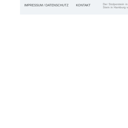
Der Stolperstein i
IMPRESSUM / DATENSCHUTZ
KONTAKT
Stein in Hamburg v