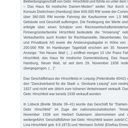
Bekleidungsgeschäft von Gebr. Hirschfeld und führte es unter de
– Das Haus für modische Damen-Moden" weiter. Nur durch s
Konsuls Dietrichsen (Hamburg) über 600.000 RM sowie der Comme
über 380.000 RM konnte Fahning die Kaufsumme von 1,5 Mill
Gebäude und Geschäft aufbringen. Die Festlegung der Werte un
erfolgte über einen Schätzer vom Reichswirtschaftsministeri
Firmengründerfamilie Hirschfeld bedeutete die "Arisierung" n
Verkaufserlös auch Kosten für Rechtsanwälte, Steuerberater, G
und Privatbank AG sowie die Arisierungsabgabe in Höhe von 
200.000 RM. Im Hamburger Tageblatt erschien am 30. Novem
Anzeige: "Am Neuen Wall (…) eröffnet morgen 10 Uhr Franz Fah
Hirschfeld, das Haus für modische Damenkleidung. Das Haus 
Hamburg, Neuer Wall, ist seit dem 29. November 1938 restlo
übergegangen. (…)".
Das Geschäftshaus der Hirschfelds in Leipzig (Peterstraße 40/42)
den "Zweckverband für die Stadt- u. Girobank Leipzig" zum niedri
1937 und nicht wie üblich zum höheren Verkehrswert verkauft. Da
Gebr. Hirschfeld war bereits 1938 verkauft worden.
In Lübeck (Breite Straße 39–41) wurde das Geschäft für "Damen
Gebr. Hirschfeld" im Zuge der nationalsozialistischen "Arisi
November 1938 von Herbert Gutsmann übernommen und 
weitergeführt. Geschäftsführer bei Gebr. Hirschfeld waren zuletzt 
Lina Hirschfeld geb. 6.6.1873) und Hermann Schild (Ehefrau Emma 