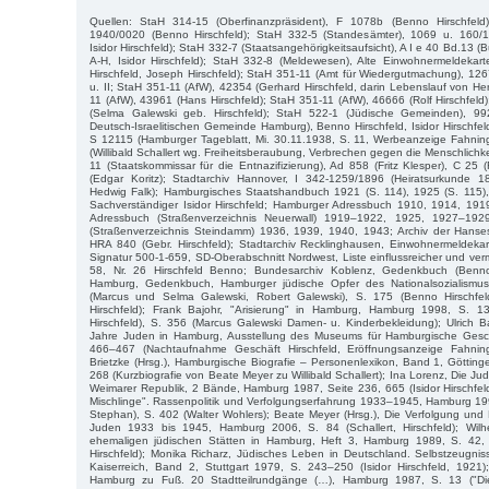
Quellen: StaH 314-15 (Oberfinanzpräsident), F 1078b (Benno Hirschfel
1940/0020 (Benno Hirschfeld); StaH 332-5 (Standesämter), 1069 u. 160/1
Isidor Hirschfeld); StaH 332-7 (Staatsangehörigkeitsaufsicht), A I e 40 Bd.13 
A-H, Isidor Hirschfeld); StaH 332-8 (Meldewesen), Alte Einwohnermeldekarte
Hirschfeld, Joseph Hirschfeld); StaH 351-11 (Amt für Wiedergutmachung), 1267
u. II; StaH 351-11 (AfW), 42354 (Gerhard Hirschfeld, darin Lebenslauf von Her
11 (AfW), 43961 (Hans Hirschfeld); StaH 351-11 (AfW), 46666 (Rolf Hirschfeld
(Selma Galewski geb. Hirschfeld); StaH 522-1 (Jüdische Gemeinden), 992
Deutsch-Israelitischen Gemeinde Hamburg), Benno Hirschfeld, Isidor Hirschfel
S 12115 (Hamburger Tageblatt, Mi. 30.11.1938, S. 11, Werbeanzeige Fahnin
(Willibald Schallert wg. Freiheitsberaubung, Verbrechen gegen die Menschlich
11 (Staatskommissar für die Entnazifizierung), Ad 858 (Fritz Klesper), C 25
(Edgar Koritz); Stadtarchiv Hannover, I 342-1259/1896 (Heiratsurkunde 1
Hedwig Falk); Hamburgisches Staatshandbuch 1921 (S. 114), 1925 (S. 115), 
Sachverständiger Isidor Hirschfeld; Hamburger Adressbuch 1910, 1914, 19
Adressbuch (Straßenverzeichnis Neuerwall) 1919–1922, 1925, 1927–192
(Straßenverzeichnis Steindamm) 1936, 1939, 1940, 1943; Archiv der Hanses
HRA 840 (Gebr. Hirschfeld); Stadtarchiv Recklinghausen, Einwohnermeldekar
Signatur 500-1-659, SD-Oberabschnitt Nordwest, Liste einflussreicher und ve
58, Nr. 26 Hirschfeld Benno; Bundesarchiv Koblenz, Gedenkbuch (Benno H
Hamburg, Gedenkbuch, Hamburger jüdische Opfer des Nationalsozialism
(Marcus und Selma Galewski, Robert Galewski), S. 175 (Benno Hirschfel
Hirschfeld); Frank Bajohr, "Arisierung" in Hamburg, Hamburg 1998, S. 1
Hirschfeld), S. 356 (Marcus Galewski Damen- u. Kinderbekleidung); Ulrich B
Jahre Juden in Hamburg, Ausstellung des Museums für Hamburgische Gesc
466–467 (Nachtaufnahme Geschäft Hirschfeld, Eröffnungsanzeige Fahning)
Brietzke (Hrsg.), Hamburgische Biografie – Personenlexikon, Band 1, Göttinge
268 (Kurzbiografie von Beate Meyer zu Willibald Schallert); Ina Lorenz, Die Ju
Weimarer Republik, 2 Bände, Hamburg 1987, Seite 236, 665 (Isidor Hirschfel
Mischlinge". Rassenpolitik und Verfolgungserfahrung 1933–1945, Hamburg 19
Stephan), S. 402 (Walter Wohlers); Beate Meyer (Hrsg.), Die Verfolgung un
Juden 1933 bis 1945, Hamburg 2006, S. 84 (Schallert, Hirschfeld); Wil
ehemaligen jüdischen Stätten in Hamburg, Heft 3, Hamburg 1989, S. 42
Hirschfeld); Monika Richarz, Jüdisches Leben in Deutschland. Selbstzeugnis
Kaiserreich, Band 2, Stuttgart 1979, S. 243–250 (Isidor Hirschfeld, 1921)
Hamburg zu Fuß. 20 Stadtteilrundgänge (…), Hamburg 1987, S. 13 ("Di