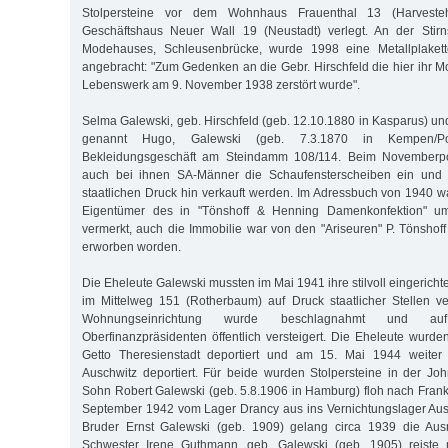
Stolpersteine vor dem Wohnhaus Frauenthal 13 (Harvest
Geschäftshaus Neuer Wall 19 (Neustadt) verlegt. An der Stir
Modehauses, Schleusenbrücke, wurde 1998 eine Metallplakett
angebracht: "Zum Gedenken an die Gebr. Hirschfeld die hier ihr M
Lebenswerk am 9. November 1938 zerstört wurde".
Selma Galewski, geb. Hirschfeld (geb. 12.10.1880 in Kasparus) u
genannt Hugo, Galewski (geb. 7.3.1870 in Kempen/P
Bekleidungsgeschäft am Steindamm 108/114. Beim Novemberp
auch bei ihnen SA-Männer die Schaufensterscheiben ein und 
staatlichen Druck hin verkauft werden. Im Adressbuch von 1940 w
Eigentümer des in "Tönshoff & Henning Damenkonfektion" u
vermerkt, auch die Immobilie war von den "Ariseuren" P. Tönshoff
erworben worden.
Die Eheleute Galewski mussten im Mai 1941 ihre stilvoll eingeric
im Mittelweg 151 (Rotherbaum) auf Druck staatlicher Stellen ve
Wohnungseinrichtung wurde beschlagnahmt und a
Oberfinanzpräsidenten öffentlich versteigert. Die Eheleute wurde
Getto Theresienstadt deportiert und am 15. Mai 1944 weiter 
Auschwitz deportiert. Für beide wurden Stolpersteine in der John
Sohn Robert Galewski (geb. 5.8.1906 in Hamburg) floh nach Fran
September 1942 vom Lager Drancy aus ins Vernichtungslager Aus
Bruder Ernst Galewski (geb. 1909) gelang circa 1939 die Aus
Schwester Irene Guthmann, geb. Galewski (geb. 1905) reiste 