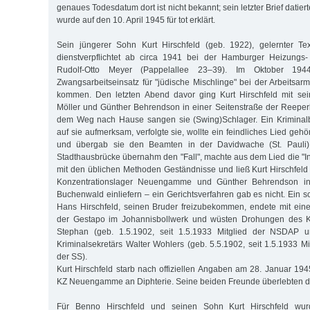
genaues Todesdatum dort ist nicht bekannt; sein letzter Brief datie
wurde auf den 10. April 1945 für tot erklärt.
Sein jüngerer Sohn Kurt Hirschfeld (geb. 1922), gelernter Tex
dienstverpflichtet ab circa 1941 bei der Hamburger Heizungs- 
Rudolf-Otto Meyer (Pappelallee 23–39). Im Oktober 194
Zwangsarbeitseinsatz für "jüdische Mischlinge" bei der Arbeitsar
kommen. Den letzten Abend davor ging Kurt Hirschfeld mit se
Möller und Günther Behrendson in einer Seitenstraße der Reeper
dem Weg nach Hause sangen sie (Swing)Schlager. Ein Kriminalb
auf sie aufmerksam, verfolgte sie, wollte ein feindliches Lied gehö
und übergab sie den Beamten in der Davidwache (St. Pauli)
Stadthausbrücke übernahm den "Fall", machte aus dem Lied die "In
mit den üblichen Methoden Geständnisse und ließ Kurt Hirschfeld
Konzentrationslager Neuengamme und Günther Behrendson ins
Buchenwald einliefern – ein Gerichtsverfahren gab es nicht. Ein s
Hans Hirschfeld, seinen Bruder freizubekommen, endete mit ein
der Gestapo im Johannisbollwerk und wüsten Drohungen des Kr
Stephan (geb. 1.5.1902, seit 1.5.1933 Mitglied der NSDAP
Kriminalsekretärs Walter Wohlers (geb. 5.5.1902, seit 1.5.1933 
der SS).
Kurt Hirschfeld starb nach offiziellen Angaben am 28. Januar 1
KZ Neuengamme an Diphterie. Seine beiden Freunde überlebten d
Für Benno Hirschfeld und seinen Sohn Kurt Hirschfeld wu