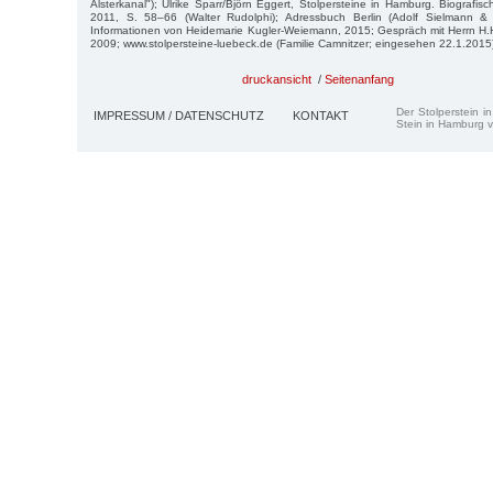
Alsterkanal"); Ulrike Sparr/Björn Eggert, Stolpersteine in Hamburg. Biograf
2011, S. 58–66 (Walter Rudolphi); Adressbuch Berlin (Adolf Sielmann 
Informationen von Heidemarie Kugler-Weiemann, 2015; Gespräch mit Herrn H.
2009; www.stolpersteine-luebeck.de (Familie Camnitzer; eingesehen 22.1.2015
druckansicht
/
Seitenanfang
Der Stolperstein i
IMPRESSUM / DATENSCHUTZ
KONTAKT
Stein in Hamburg v