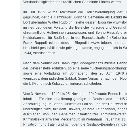
Vorstandsmitglieder der Israelitischen Gemeinde Lübeck waren.
Im Juli 1939 wurde reichsweit die Reichsvereinigung der 
gegründet, der die Hamburger Jüdische Gemeinde als Bezirksste
Dort übernahm Walter Rudolphi (siehe dessen Biografie www.sto
im neu gebildeten Vorstand die Bereiche Fürsorge und Gesundh
ehrenamtliche Helfer/innen angewiesen, und Benno Hirschfeld erkl
Kleiderkammer für Bedürftige in der Beneckestraße 2 (Rotherba
Franz Rappolt (siehe dessen Biografie www.stolpersteine-ha
Hirschfeld geschäftlich wie privat gut kannte, engagierte sich in 
1944) Arbeitsbereich.
Nach dem Verlust des Hamburger Modegeschäfts musste Benno 
der Devisenstelle erdulden, so eine neue "Sicherungsanordnung
sowie eine Vorladung am Sonnabend, den 20. April 1940 ("
vormittags, dem jüdischen Sabbat. Seine Versuche nach dem No
die USA und nach Kuba zu emigrieren, scheiterten.
Vom 3. November 1940 bis 25. November 1940 wurde Benno Hirsch
inhaftiert. Für eine Inhaftierung genügte im Deutschland der NS-
Anschuldigung. In Benno Hirschfelds Fall soll ihn der Hauswart 
überzeugter Nazi, mit dem Hinweis, er höre Feindsender, angez
erschienen von der Geheimen Staatspolizei Kriminalsekretä
Kriminalsekretär Walter Mecklenburg im Wohnhaus Frauenthal 13. I
Privatwohnung traten und schlugen die Gestapo-Beamten ihr 61-