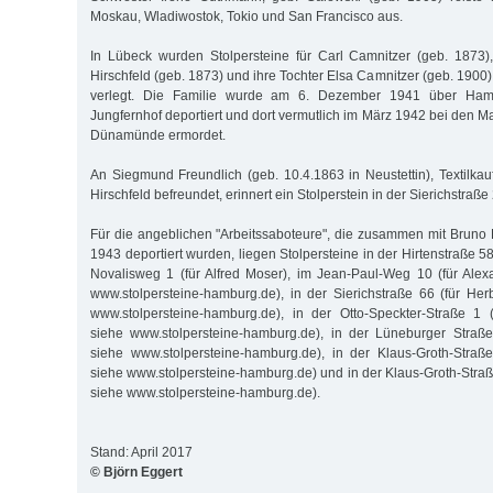
Moskau, Wladiwostok, Tokio und San Francisco aus.
In Lübeck wurden Stolpersteine für Carl Camnitzer (geb. 1873)
Hirschfeld (geb. 1873) und ihre Tochter Elsa Camnitzer (geb. 1900) 
verlegt. Die Familie wurde am 6. Dezember 1941 über Hamb
Jungfernhof deportiert und dort vermutlich im März 1942 bei den 
Dünamünde ermordet.
An Siegmund Freundlich (geb. 10.4.1863 in Neustettin), Textilka
Hirschfeld befreundet, erinnert ein Stolperstein in der Sierichstraße
Für die angeblichen "Arbeitssaboteure", die zusammen mit Bruno H
1943 deportiert wurden, liegen Stolpersteine in der Hirtenstraße 58
Novalisweg 1 (für Alfred Moser), im Jean-Paul-Weg 10 (für Ale
www.stolpersteine-hamburg.de), in der Sierichstraße 66 (für He
www.stolpersteine-hamburg.de), in der Otto-Speckter-Straße 1 
siehe www.stolpersteine-hamburg.de), in der Lüneburger Straß
siehe www.stolpersteine-hamburg.de), in der Klaus-Groth-Straß
siehe www.stolpersteine-hamburg.de) und in der Klaus-Groth-Straße
siehe www.stolpersteine-hamburg.de).
Stand: April 2017
© Björn Eggert