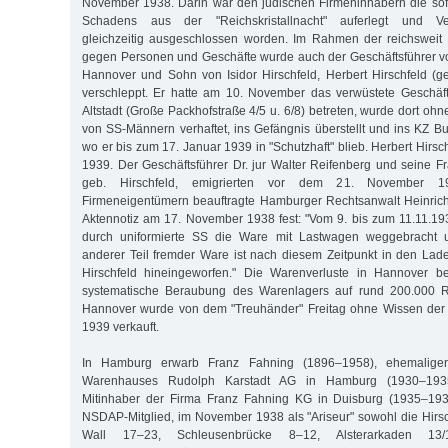
November 1938. Darin war den jüdischen Firmeninhabern die sof
Schadens aus der "Reichskristallnacht" auferlegt und Ver
gleichzeitig ausgeschlossen worden. Im Rahmen der reichsweit 
gegen Personen und Geschäfte wurde auch der Geschäftsführer von
Hannover und Sohn von Isidor Hirschfeld, Herbert Hirschfeld (
verschleppt. Er hatte am 10. November das verwüstete Geschäf
Altstadt (Große Packhofstraße 4/5 u. 6/8) betreten, wurde dort o
von SS-Männern verhaftet, ins Gefängnis überstellt und ins KZ B
wo er bis zum 17. Januar 1939 in "Schutzhaft" blieb. Herbert Hirsch
1939. Der Geschäftsführer Dr. jur Walter Reifenberg und seine Fr
geb. Hirschfeld, emigrierten vor dem 21. November 
Firmeneigentümern beauftragte Hamburger Rechtsanwalt Heinrich 
Aktennotiz am 17. November 1938 fest: "Vom 9. bis zum 11.11.19
durch uniformierte SS die Ware mit Lastwagen weggebracht un
anderer Teil fremder Ware ist nach diesem Zeitpunkt in den La
Hirschfeld hineingeworfen." Die Warenverluste in Hannover be
systematische Beraubung des Warenlagers auf rund 200.000
Hannover wurde von dem "Treuhänder" Freitag ohne Wissen der
1939 verkauft.
In Hamburg erwarb Franz Fahning (1896–1958), ehemaliger 
Warenhauses Rudolph Karstadt AG in Hamburg (1930–1935
Mitinhaber der Firma Franz Fahning KG in Duisburg (1935–193
NSDAP-Mitglied, im November 1938 als "Ariseur" sowohl die Hirs
Wall 17–23, Schleusenbrücke 8–12, Alsterarkaden 1