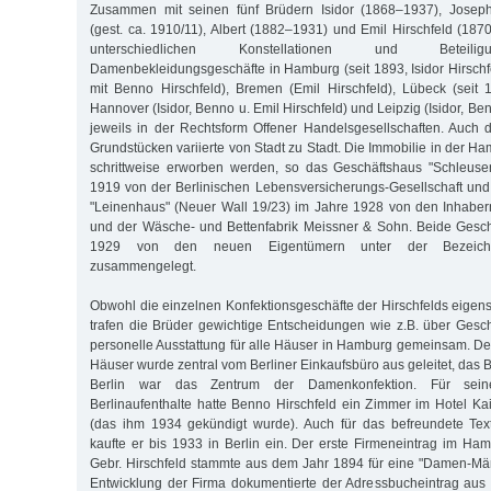
Zusammen mit seinen fünf Brüdern Isidor (1868–1937), Joseph
(gest. ca. 1910/11), Albert (1882–1931) und Emil Hirschfeld (187
unterschiedlichen Konstellationen und Beteil
Damenbekleidungsgeschäfte in Hamburg (seit 1893, Isidor Hirsch
mit Benno Hirschfeld), Bremen (Emil Hirschfeld), Lübeck (seit 1
Hannover (Isidor, Benno u. Emil Hirschfeld) und Leipzig (Isidor, Ben
jeweils in der Rechtsform Offener Handelsgesellschaften. Auch 
Grundstücken variierte von Stadt zu Stadt. Die Immobilie in der Ha
schrittweise erworben werden, so das Geschäftshaus "Schleuse
1919 von der Berlinischen Lebensversicherungs-Gesellschaft un
"Leinenhaus" (Neuer Wall 19/23) im Jahre 1928 von den Inhaber
und der Wäsche- und Bettenfabrik Meissner & Sohn. Beide Gesc
1929 von den neuen Eigentümern unter der Bezeichn
zusammengelegt.
Obwohl die einzelnen Konfektionsgeschäfte der Hirschfelds eigen
trafen die Brüder gewichtige Entscheidungen wie z.B. über Ges
personelle Ausstattung für alle Häuser in Hamburg gemeinsam. Der
Häuser wurde zentral vom Berliner Einkaufsbüro aus geleitet, das B
Berlin war das Zentrum der Damenkonfektion. Für sein
Berlinaufenthalte hatte Benno Hirschfeld ein Zimmer im Hotel Kai
(das ihm 1934 gekündigt wurde). Auch für das befreundete Text
kaufte er bis 1933 in Berlin ein. Der erste Firmeneintrag im Ha
Gebr. Hirschfeld stammte aus dem Jahr 1894 für eine "Damen-Mänt
Entwicklung der Firma dokumentierte der Adressbucheintrag aus