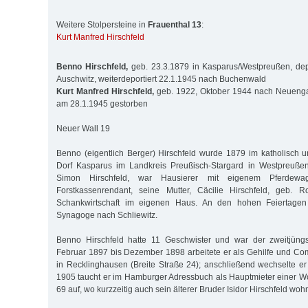
Weitere Stolpersteine in
Frauenthal 13
:
Kurt Manfred Hirschfeld
Benno Hirschfeld,
geb. 23.3.1879 in Kasparus/Westpreußen, dep
Auschwitz, weiterdeportiert 22.1.1945 nach Buchenwald
Kurt Manfred Hirschfeld,
geb. 1922, Oktober 1944 nach Neuengam
am 28.1.1945 gestorben
Neuer Wall 19
Benno (eigentlich Berger) Hirschfeld wurde 1879 im katholisch 
Dorf Kasparus im Landkreis Preußisch-Stargard in Westpreußen
Simon Hirschfeld, war Hausierer mit eigenem Pferdewag
Forstkassenrendant, seine Mutter, Cäcilie Hirschfeld, geb. R
Schankwirtschaft im eigenen Haus. An den hohen Feiertagen 
Synagoge nach Schliewitz.
Benno Hirschfeld hatte 11 Geschwister und war der zweitjüng
Februar 1897 bis Dezember 1898 arbeitete er als Gehilfe und Co
in Recklinghausen (Breite Straße 24); anschließend wechselte er 
1905 taucht er im Hamburger Adressbuch als Hauptmieter einer 
69 auf, wo kurzzeitig auch sein älterer Bruder Isidor Hirschfeld woh