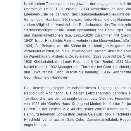
Israelitischen Tempelverbandes gewählt, dort engagierte er sich 
Oberstraße (1930–1931 erbaut). 1930 unterstützte er den Wah
Liberalen-Liste bei der Wahl des Repräsentanten-Kollegiums der 
Gemeinde in Hamburg. 1903 erwarb Isidor Hirschfeld das Hamburg
zudem Mitglied im Vorstand des Reichsbundes des Textileinzelh
Sachverständiger für die Detaillistenkammer des Hamburger Ein
und Kinderkonfektionen (u.a. 1921–1929) zusammen mit Siegfr
1942). Isidor Hirschfelds Familie wohnte in der Moorweidenstraße 18
1934). Als Beispiel, wie die Söhne für die künftigen Aufgaben 
vorbereitet wurden, sei die Ausbildung von Herbert Hirschfeld er
im Warenhaus S. Alsberg & Co. (Bielefeld), 1929 Substitut bei S. Al
1930 Kleiderfabrikation Louis Rosenthal & Co. (Berlin), 1931 Man
Kastel (Berlin), 1932 Manager und Einkäufer bei Gebr. Hirschfeld
und Einkäufer bei Gebr. Hirschfeld (Hamburg), 1936 Geschäftsfü
Gebr. Hirschfeld (Hannover).
Die Hirschfelds pflegten freundschaftlichen Umgang u.a. mit 
Rappolt und Robinsohn. Die beiden Letztgenannten gehörten 
Textilbranche, wie der genannte befreundete Siegfried Freundlic
von 1928 ein "Großes Haus für Jugend-Moden, Konfektion für 
Herren" in der Poststraße 2–4/Ecke Neuer Wall ("Hübner-Haus") 
Hamburg lebenden Schwestern Selma Galewski, geb. Hirschfeld 
Hirschfeld (verheiratet mit Salo Cohn, Damenmäntelfabrik, Reep
enger Kontakt.