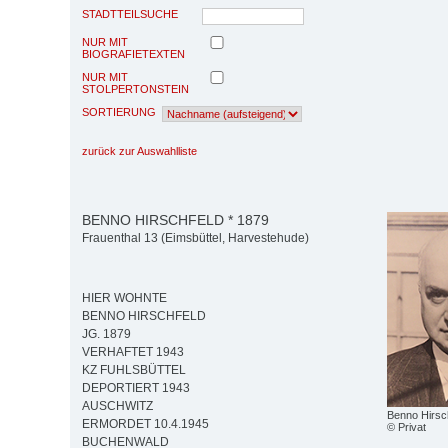
STADTTEILSUCHE
NUR MIT
BIOGRAFIETEXTEN
NUR MIT
STOLPERTONSTEIN
SORTIERUNG
zurück zur Auswahlliste
BENNO HIRSCHFELD * 1879
Frauenthal 13 (Eimsbüttel, Harvestehude)
HIER WOHNTE
BENNO HIRSCHFELD
JG. 1879
VERHAFTET 1943
KZ FUHLSBÜTTEL
DEPORTIERT 1943
AUSCHWITZ
Benno Hirsc
ERMORDET 10.4.1945
© Privat
BUCHENWALD