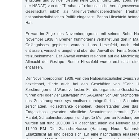
entzogen und von der Devisenstelle Edgar Koritz (geb. 1889, sei
der NSDAP) von der "Treuhansa" (Hanseatische Vermögensverwa
Gesellschaft mbH) als "alleinvertretungsberechtigter Treu
nationalsozialistischen Politik eingesetzt. Benno Hirschfeld befand
Haft.
Er war im Zuge des Novemberpogroms mit seinem Sohn Han
November 1938 in Bremen frühmorgens verhaftet und dort in M
Gefängnisses gepfercht worden. Hans Hirschfeld, nach ein
entlassen, versuchte umgehend über den Anwalt der Firma Gebr. H
freizubekommen. Der Anwalt verwies resigniert auf die Machtlosig
Allmacht der Gestapo. Benno Hirschfeld wurde erst nach eine
entlassen.
Der Novemberpogrom 1938, von den Nationalsozialisten zynisch als
bezeichnet, führte auch bei den Geschäften von "Gebr. Hi
Zerstörungen und Warenverlusten. Für die organisierte Geschäft
fuhren drei oder vier Lastwagen mit SA-Leuten vor. Der Nachtporti
das Zerstörungswerk systematisch durchgeführt: alle Schaufen
zerschlagen, Holzschränke demoliert, Kleiderständer über da
Erdgeschoss geworfen, sämtliche Schaufenster beraubt (Pelzm
Mäntel, Schaufensterpuppen) und große Mengen an Kleidung besc
wurden auf rund 100.000 RM geschätzt, allein die Neuverglasun
11.200 RM. Die Glasschutzkasse (Hamburg, Neue Rabenstr.
Ersatzpflicht ab und bezog sich auf eine nachträglich erlasse