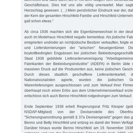
Geschäftshaus. Dies traf uns alle völlig unerwartet. Man sag
Herzschlag gewesen. (…) Mein persönlicher Eindruck war der, daß 
der Kern der gesamten Hirschfeld-Familie und Hirschfeld-Unterne
galt schon etwas."
Ab circa 1936 machten sich die Eigentümerwechsel in der deuts
auch im Modehaus Hirschfeld negativ bemerkbar. Als jüdische Fabr
emigrierten und/oder an nichtjüdische Besitzer verkauften, folgte e
und Lieferstornierungen der "arischen" Neueigentümer. Di
boykottbedingten Engpässen bei jüdischen Bekleidungsgeschäf
Staat 1938 gebildete Lieferantenvereinigung "Arbeitsgemeinsc
Fabrikanten der Bekleidungsindustrie" (ADEFA) in Berlin übte
massiven Druck auf die Produzenten aus, keine jüdischen Geschä
Durch dieses staatlich geschaffene Lieferantenkartell
Nationalsozialisten agierte, wurden die jüdischen Ge
Warenlieferungen ausgeschlossen und zum Verkauf ihrer Firmen 
überhaupt noch einen Erlös aus dem Unternehmensverkauf erziele
entschloss sich auch Benno Hirschfeld notgedrungen zum Verkauf.
Ende September 1938 erließ Regierungsrat Fritz Klesper (geb
NSDAP-Mitglied) von der Devisenstelle des Oberfina
"Sicherungsanordnung gemäß § 37a Devisengesetz" gegen das 
Benno und Betty Hirschfeld und entzog es damit der freien Verfüg
Darüber hinaus wurde Benno Hirschfeld am 19. November 1938 