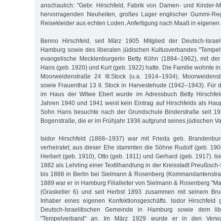
anschaulich: "Gebr. Hirschfeld, Fabrik von Damen- und Kinder-
hervorragenden Neuheiten, großes Lager englischer Gummi-Reg
Reisekleider aus echten Loden, Anfertigung nach Maaß in eigenen A
Benno Hirschfeld, seit März 1905 Mitglied der Deutsch-Israe
Hamburg sowie des liberalen jüdischen Kultusverbandes "Tempelv
evangelische Mecklenburgerin Betty Köhn (1884–1962), mit de
Hans (geb. 1920) und Kurt (geb. 1922) hatte. Die Familie wohnte 
Moorweidenstraße 24 III.Stock (u.a. 1914–1934), Moorweidens
sowie Frauenthal 13 II. Stock in Harvestehude (1942–1943). Für 
im Haus der Witwe Ebert wurde im Adressbuch Betty Hirschfel
Jahren 1940 und 1941 weist kein Eintrag auf Hirschfelds als Haup
Sohn Hans besuchte nach der Grundschule Binderstraße seit 19
Bogenstraße, die er im Frühjahr 1936 aufgrund seines jüdischen Va
Isidor Hirschfeld (1868–1937) war mit Frieda geb. Brandenbur
verheiratet; aus dieser Ehe stammten die Söhne Rudolf (geb. 1906
Herbert (geb. 1910), Otto (geb. 1911) und Gerhard (geb. 1917). Isi
1882 als Lehrling einer Textilhandlung in der Kreisstadt Preußisc
bis 1888 in Berlin bei Sielmann & Rosenberg (Kommandantenstraße
1889 war er in Hamburg Filialleiter von Sielmann & Rosenberg "Ma
(Graskeller 6) und seit Herbst 1893 zusammen mit seinem Bru
Inhaber eines eigenen Konfektionsgeschäfts. Isidor Hirschfeld
Deutsch-Israelitischen Gemeinde in Hamburg sowie dem lib
"Tempelverband" an. Im März 1929 wurde er in den Verwa