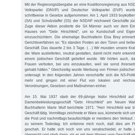
Mit der Regierungsübergabe an eine Koalitionsregierung aus NS
Volkspartei (DNVP) und Deutscher Volkspartei (DVP) wurde
schrittweise in Gesetze aufgenommen. Am 1. April 1933 boykottier
(SA) und Schutzstaffel (SS) der NSDAP reichsweit Geschäfte jü
Zuge dieser Aktion postierte die SA Männer auch vor dem E
Hauses von "Gebr. Hirschfeld", um so Kundschaft und Eige
einzuschüchtern. Die ehemalige Buchhalterin Elsa Brey erinner
Gerichtsverfahren so: "Es standen Posten an den Türen und ließ
Geschäft. Das dauerte 2 bis 3 Tage. (…) Wir mussten unsere Kra
die Ware auslieferten, neutral gestalten, damit nicht mehr erken
einem jüdischen Geschäft geliefert wurde. Wir hörten auch, d
Frauen verboten, bei uns einzukaufen, weil sie sonst ihrersei
gehabt hätten." Gleichzeitig wurde Werbung von Firmen jüdischer
untersagt. In den folgenden Jahren verschärfte sich die NS-Pol
mehr und gingen mit einer Flut von lokalen und reichswei
Verordnungen, Gesetzen und Maßnahmen einher.
Am 15. Mai 1937 starb der 69-jährige Isidor Hirschfeld au
Damenbekleidungsgeschäft "Gebr. Hirschfeld" am Neuen Wal
Buchhalterin Marie Wulf berichtete 1971: "Herr Hirschfeld war 
Geschäft tätig. Vormittags zeichnete er Ware aus, kümmerte sich um 
die Post und nachmittags beaufsichtigte er meistens den Verkauf. 
zu seinem Todestag. Ich entsinne mich noch, daß dies am P
geschah. Er hatte sich noch von uns verabschiedet, er hatte
überreicht und starb dann, als er mit dem Wagen vom Geschäft ab