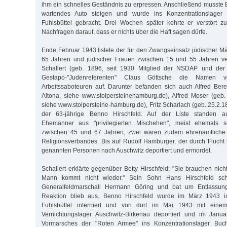
ihm ein schnelles Geständnis zu erpressen. Anschließend musste B
wartendes Auto steigen und wurde ins Konzentrationslager b
Fuhlsbüttel gebracht. Drei Wochen später kehrte er verstört z
Nachfragen darauf, dass er nichts über die Haft sagen dürfe.
Ende Februar 1943 listete der für den Zwangseinsatz jüdischer 
65 Jahren und jüdischer Frauen zwischen 15 und 55 Jahren vera
Schallert (geb. 1896, seit 1930 Mitglied der NSDAP und d
Gestapo-"Judenreferenten" Claus Göttsche die Namen 
Arbeitssaboteuren auf. Darunter befanden sich auch Alfred Ber
Altona, siehe www.stolpersteinehamburg.de), Alfred Moser (geb
siehe www.stolpersteine-hamburg.de), Fritz Scharlach (geb. 25.2.
der 63-jährige Benno Hirschfeld. Auf der Liste standen aus
Ehemänner aus "privilegierten Mischehen", meist ehemals se
zwischen 45 und 67 Jahren, zwei waren zudem ehrenamtliche 
Religionsverbandes. Bis auf Rudolf Hamburger, der durch Flucht 
genannten Personen nach Auschwitz deportiert und ermordet.
Schallert erklärte gegenüber Betty Hirschfeld: "Sie brauchen nic
Mann kommt nicht wieder." Sein Sohn Hans Hirschfeld sc
Generalfeldmarschall Hermann Göring und bat um Entlassung
Reaktion blieb aus. Benno Hirschfeld wurde im März 1943 im
Fuhlsbüttel interniert und von dort im Mai 1943 mit einem
Vernichtungslager Auschwitz-Birkenau deportiert und im Janu
Vormarsches der "Roten Armee" ins Konzentrationslager Buch