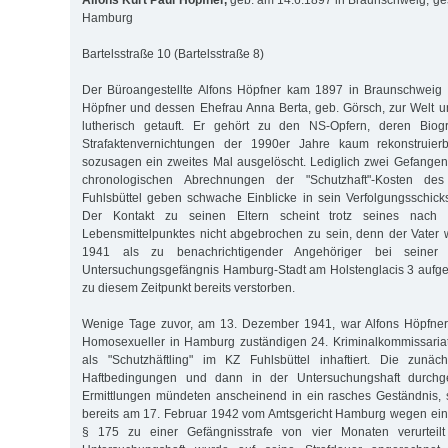
Alfons Kurt Paul Höpfner,
geb. am 14.6.1897 in Braunschweig, ge
Hamburg
Bartelsstraße 10 (Bartelsstraße 8)
Der Büroangestellte Alfons Höpfner kam 1897 in Braunschweig
Höpfner und dessen Ehefrau Anna Berta, geb. Görsch, zur Welt 
lutherisch getauft. Er gehört zu den NS-Opfern, deren Biog
Strafaktenvernichtungen der 1990er Jahre kaum rekonstruier
sozusagen ein zweites Mal ausgelöscht. Lediglich zwei Gefangen
chronologischen Abrechnungen der "Schutzhaft"-Kosten des 
Fuhlsbüttel geben schwache Einblicke in sein Verfolgungsschick
Der Kontakt zu seinen Eltern scheint trotz seines nach 
Lebensmittelpunktes nicht abgebrochen zu sein, denn der Vater
1941 als zu benachrichtigender Angehöriger bei seiner 
Untersuchungsgefängnis Hamburg-Stadt am Holstenglacis 3 aufgef
zu diesem Zeitpunkt bereits verstorben.
Wenige Tage zuvor, am 13. Dezember 1941, war Alfons Höpfner 
Homosexueller in Hamburg zuständigen 24. Kriminalkommissariat
als "Schutzhäftling" im KZ Fuhlsbüttel inhaftiert. Die zunäch
Haftbedingungen und dann in der Untersuchungshaft durchg
Ermittlungen mündeten anscheinend in ein rasches Geständnis, 
bereits am 17. Februar 1942 vom Amtsgericht Hamburg wegen ein
§ 175 zu einer Gefängnisstrafe von vier Monaten verurteilt 