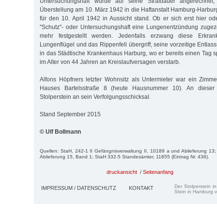
Untersuchungshaft wurde auf seine Strafdauer angerechnet
Überstellung am 10. März 1942 in die Haftanstalt Hamburg-Harburg
für den 10. April 1942 in Aussicht stand. Ob er sich erst hier od
"Schutz"- oder Untersuchungshaft eine Lungenentzündung zugezo
mehr festgestellt werden. Jedenfalls erzwang diese Erkra
Lungenflügel und das Rippenfell übergriff, seine vorzeitige Entl
in das Städtische Krankenhaus Harburg, wo er bereits einen Tag sp
im Alter von 44 Jahren an Kreislaufversagen verstarb.
Alfons Höpfners letzter Wohnsitz als Untermieter war ein Zimm
Hauses Bartelsstraße 8 (heute Hausnummer 10). An dieser 
Stolperstein an sein Verfolgungsschicksal.
Stand September 2015
© Ulf Bollmann
Quellen: StaH, 242-1 II Gefängnisverwaltung II, 10189 a und Ablieferung 13; 
Ablieferung 15, Band 1; StaH 332-5 Standesämter, 11855 (Eintrag Nr. 436).
druckansicht
/
Seitenanfang
Der Stolperstein i
IMPRESSUM / DATENSCHUTZ
KONTAKT
Stein in Hamburg v