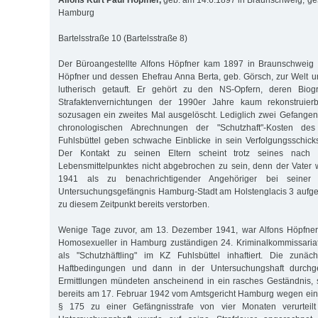
Alfons Kurt Paul Höpfner,
geb. am 14.6.1897 in Braunschweig, ge
Hamburg
Bartelsstraße 10 (Bartelsstraße 8)
Der Büroangestellte Alfons Höpfner kam 1897 in Braunschweig
Höpfner und dessen Ehefrau Anna Berta, geb. Görsch, zur Welt 
lutherisch getauft. Er gehört zu den NS-Opfern, deren Biog
Strafaktenvernichtungen der 1990er Jahre kaum rekonstruier
sozusagen ein zweites Mal ausgelöscht. Lediglich zwei Gefangen
chronologischen Abrechnungen der "Schutzhaft"-Kosten des 
Fuhlsbüttel geben schwache Einblicke in sein Verfolgungsschick
Der Kontakt zu seinen Eltern scheint trotz seines nach 
Lebensmittelpunktes nicht abgebrochen zu sein, denn der Vater
1941 als zu benachrichtigender Angehöriger bei seiner 
Untersuchungsgefängnis Hamburg-Stadt am Holstenglacis 3 aufgef
zu diesem Zeitpunkt bereits verstorben.
Wenige Tage zuvor, am 13. Dezember 1941, war Alfons Höpfner 
Homosexueller in Hamburg zuständigen 24. Kriminalkommissariat
als "Schutzhäftling" im KZ Fuhlsbüttel inhaftiert. Die zunäch
Haftbedingungen und dann in der Untersuchungshaft durchg
Ermittlungen mündeten anscheinend in ein rasches Geständnis, 
bereits am 17. Februar 1942 vom Amtsgericht Hamburg wegen ein
§ 175 zu einer Gefängnisstrafe von vier Monaten verurteilt 