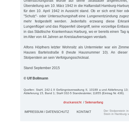
Untersuchungshaft wurde auf seine Strafdauer angerechnet
Überstellung am 10. März 1942 in die Haftanstalt Hamburg-Harburg
für den 10. April 1942 in Aussicht stand. Ob er sich erst hier od
"Schutz"- oder Untersuchungshaft eine Lungenentzündung zugezo
mehr festgestellt werden. Jedenfalls erzwang diese Erkra
Lungenflügel und das Rippenfell übergriff, seine vorzeitige Entl
in das Städtische Krankenhaus Harburg, wo er bereits einen Tag sp
im Alter von 44 Jahren an Kreislaufversagen verstarb.
Alfons Höpfners letzter Wohnsitz als Untermieter war ein Zimm
Hauses Bartelsstraße 8 (heute Hausnummer 10). An dieser 
Stolperstein an sein Verfolgungsschicksal.
Stand September 2015
© Ulf Bollmann
Quellen: StaH, 242-1 II Gefängnisverwaltung II, 10189 a und Ablieferung 13; 
Ablieferung 15, Band 1; StaH 332-5 Standesämter, 11855 (Eintrag Nr. 436).
druckansicht
/
Seitenanfang
Der Stolperstein i
IMPRESSUM / DATENSCHUTZ
KONTAKT
Stein in Hamburg v