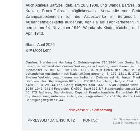
Auch Agniela Bartyzel, geb. am 28.5.1908, und Wanda Bartyzel, 
Krakau, Borek-Falinski, möglicherweise Verwandte von Gert
Zwangsarbeiterinnen für die Asbestwerke in Bergedorf.
Ausländermeldekartei aufgeführt, Agniela als Fabrikarbeiterin
bereits am 14. November 1940, Wanda als Kindermädchen und F
April 1943.
Stand: April 2026
© Margot Löhr
Quellen: Standesamt Hamburg 6, Geburtsregister 710/1944 Leo Georg Bart
Listen der während des Zweiten Weltkrieges in Hamburg verstorbenen und b
Zivilarbeiter, S. 80, S. 228; StaH 131-1 II, 519 Listen der 1940 in 
behandelten Ausländer, nach Nationalitäten geordnet, S. 175; 131-1 II, 2721
Zweiten Weltkrieg verstorbenen ausländischen Zivilisten auf Hamburger Fri
Standesämter, Sterberegister 9952 u. 812/1944 Leo Georg Bartyzel; StaH 33
64351 u. 812/1944 Leo Georg Bartyzel; StaH 332-8, A 48 Alphabetische M
1939–1945, 741-4 Fotoarchiv, K 4592; StaH 352-8/7 Staatskrankenanstalt L
40; ITS Archives, Bad Arolsen, Copy of Krankenhausliste Frauenklinik Fin
http://www.zwangsarbeit-in-hamburg.de, eingesehen 17.2.2016; Archiv Frie
Beerdigungsregister 1944.
druckansicht
/
Seitenanfang
Der Stolperstein i
IMPRESSUM / DATENSCHUTZ
KONTAKT
Stein in Hamburg v