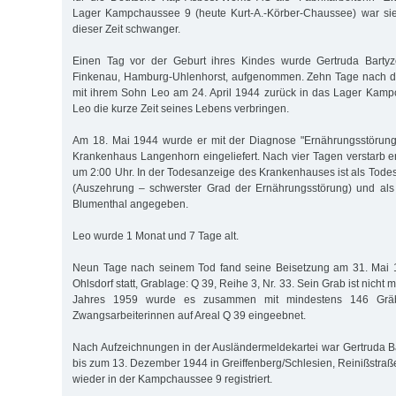
Lager Kampchaussee 9 (heute Kurt-A.-Körber-Chaussee) war sie
dieser Zeit schwanger.
Einen Tag vor der Geburt ihres Kindes wurde Gertruda Bartyze
Finkenau, Hamburg-Uhlenhorst, aufgenommen. Zehn Tage nach d
mit ihrem Sohn Leo am 24. April 1944 zurück in das Lager Kamp
Leo die kurze Zeit seines Lebens verbringen.
Am 18. Mai 1944 wurde er mit der Diagnose "Ernährungsstörung
Krankenhaus Langenhorn eingeliefert. Nach vier Tagen verstarb e
um 2:00 Uhr. In der Todesanzeige des Krankenhauses ist als Tode
(Auszehrung – schwerster Grad der Ernährungsstörung) und als 
Blumenthal angegeben.
Leo wurde 1 Monat und 7 Tage alt.
Neun Tage nach seinem Tod fand seine Beisetzung am 31. Mai 
Ohlsdorf statt, Grablage: Q 39, Reihe 3, Nr. 33. Sein Grab ist nicht
Jahres 1959 wurde es zusammen mit mindestens 146 Gräb
Zwangsarbeiterinnen auf Areal Q 39 eingeebnet.
Nach Aufzeichnungen in der Ausländermeldekartei war Gertruda Bar
bis zum 13. Dezember 1944 in Greiffenberg/Schlesien, Reinißstraß
wieder in der Kampchaussee 9 registriert.