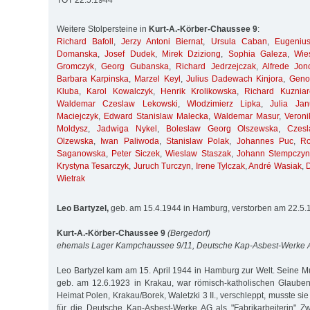
TOT 22.5.1944
Weitere Stolpersteine in
Kurt-A.-Körber-Chaussee 9
:
Richard Bafoll
,
Jerzy Antoni Biernat
,
Ursula Caban
,
Eugenius
Domanska
,
Josef Dudek
,
Mirek Dziziong
,
Sophia Galeza
,
Wie
Gromczyk
,
Georg Gubanska
,
Richard Jedrzejczak
,
Alfrede Jon
Barbara Karpinska
,
Marzel Keyl
,
Julius Dadewach Kinjora
,
Geno
Kluba
,
Karol Kowalczyk
,
Henrik Krolikowska
,
Richard Kuzniar
Waldemar Czeslaw Lekowski
,
Wlodzimierz Lipka
,
Julia Jan
Maciejczyk
,
Edward Stanislaw Malecka
,
Waldemar Masur
,
Veroni
Moldysz
,
Jadwiga Nykel
,
Boleslaw Georg Olszewska
,
Czes
Olzewska
,
Iwan Paliwoda
,
Stanislaw Polak
,
Johannes Puc
,
R
Saganowska
,
Peter Siczek
,
Wieslaw Staszak
,
Johann Stempczyn
Krystyna Tesarczyk
,
Juruch Turczyn
,
Irene Tylczak
,
André Wasiak
,
Wietrak
Leo Bartyzel,
geb. am 15.4.1944 in Hamburg, verstorben am 22.5
Kurt-A.-Körber-Chaussee 9
(Bergedorf)
ehemals Lager Kampchaussee 9/11, Deutsche Kap-Asbest-Werke
Leo Bartyzel kam am 15. April 1944 in Hamburg zur Welt. Seine Mu
geb. am 12.6.1923 in Krakau, war römisch-katholischen Glauben
Heimat Polen, Krakau/Borek, Waletzki 3 II., verschleppt, musste s
für die Deutsche Kap-Asbest-Werke AG als "Fabrikarbeiterin" Zw