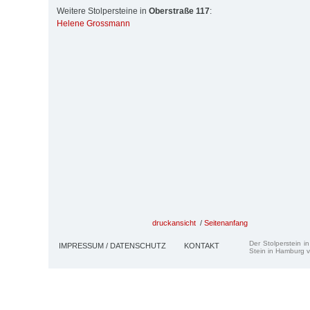
Weitere Stolpersteine in
Oberstraße 117
:
Helene Grossmann
druckansicht
/
Seitenanfang
Der Stolperstein i
IMPRESSUM / DATENSCHUTZ
KONTAKT
Stein in Hamburg v