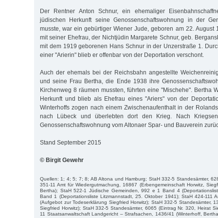
Der Rentner Anton Schnur, ein ehemaliger Eisenbahnschaffn
jüdischen Herkunft seine Genossenschaftswohnung in der Ger
musste, war ein gebürtiger Wiener Jude, geboren am 22. August 
mit seiner Ehefrau, der Nichtjüdin Margarete Schnur, geb. Bergan
mit dem 1919 geborenen Hans Schnur in der Unzerstraße 1. Durc
einer "Arierin" blieb er offenbar von der Deportation verschont.
Auch der ehemals bei der Reichsbahn angestellte Weichenreinig
und seine Frau Bertha, die Ende 1938 ihre Genossenschaftswo
Kirchenweg 8 räumen mussten, führten eine "Mischehe". Bertha Wi
Herkunft und blieb als Ehefrau eines "Ariers" von der Deporta
Winterhoffs zogen nach einem Zwischenaufenthalt in der Roland
nach Lübeck und überlebten dort den Krieg. Nach Kriegsend
Genossenschaftswohnung vom Altonaer Spar- und Bauverein zurüc
Stand September 2015
© Birgit Gewehr
Quellen: 1; 4; 5; 7; 8; AB Altona und Hamburg; StaH 332-5 Standesämter, 628
351-11 Amt für Wiedergutmachung, 16867 (Erbengemeinschaft Horwitz, Siegfr
Bertha); StaH 522-1 Jüdische Gemeinden, 992 e 1 Band 4 (Deportationslis
Band 1 (Deportationsliste Litzmannstadt, 25. Oktober 1941); StaH 424-111 
(Aufgebot zur Todeserklärung Siegfried Horwitz); StaH 332-5 Standesämter, 13
Siegfried Horwitz); StaH 332-5 Standesämter, 6065 (Eintrag Nr. 320, Heirat Si
11 Staatsanwaltschaft Landgericht – Strafsachen, 1436/41 (Winterhoff, Berth