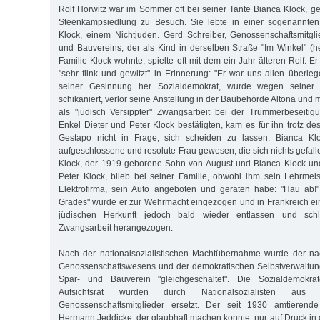
Rolf Horwitz war im Sommer oft bei seiner Tante Bianca Klock, ge
Steenkampsiedlung zu Besuch. Sie lebte in einer sogenannten
Klock, einem Nichtjuden. Gerd Schreiber, Genossenschaftsmitgl
und Bauvereins, der als Kind in derselben Straße "Im Winkel" (
Familie Klock wohnte, spielte oft mit dem ein Jahr älteren Rolf. Er ha
"sehr flink und gewitzt" in Erinnerung: "Er war uns allen überle
seiner Gesinnung her Sozialdemokrat, wurde wegen seiner 
schikaniert, verlor seine Anstellung in der Baubehörde Altona und m
als "jüdisch Versippter" Zwangsarbeit bei der Trümmerbeseitig
Enkel Dieter und Peter Klock bestätigten, kam es für ihn trotz d
Gestapo nicht in Frage, sich scheiden zu lassen. Bianca Klo
aufgeschlossene und resolute Frau gewesen, die sich nichts gefal
Klock, der 1919 geborene Sohn von August und Bianca Klock und
Peter Klock, blieb bei seiner Familie, obwohl ihm sein Lehrmeist
Elektrofirma, sein Auto angeboten und geraten habe: "Hau ab!"
Grades" wurde er zur Wehrmacht eingezogen und in Frankreich ei
jüdischen Herkunft jedoch bald wieder entlassen und schli
Zwangsarbeit herangezogen.
Nach der nationalsozialistischen Machtübernahme wurde der na
Genossenschaftswesens und der demokratischen Selbstverwaltung
Spar- und Bauverein "gleichgeschaltet". Die Sozialdemokr
Aufsichtsrat wurden durch Nationalsozialisten a
Genossenschaftsmitglieder ersetzt. Der seit 1930 amtierende
Hermann Jeddicke, der glaubhaft machen konnte, nur auf Druck in 