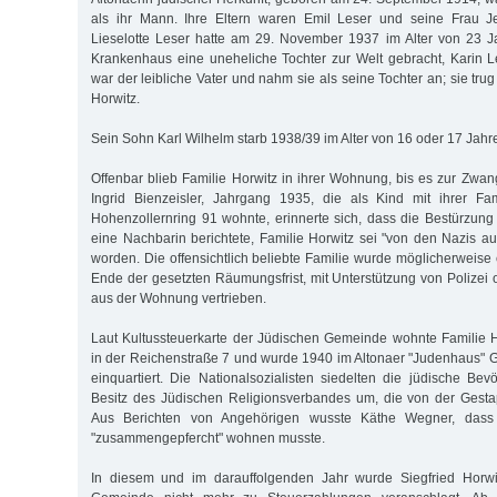
als ihr Mann. Ihre Eltern waren Emil Leser und seine Frau Je
Lieselotte Leser hatte am 29. November 1937 im Alter von 23 Ja
Krankenhaus eine uneheliche Tochter zur Welt gebracht, Karin Le
war der leibliche Vater und nahm sie als seine Tochter an; sie t
Horwitz.
Sein Sohn Karl Wilhelm starb 1938/39 im Alter von 16 oder 17 Jahre
Offenbar blieb Familie Horwitz in ihrer Wohnung, bis es zur Z
Ingrid Bienzeisler, Jahrgang 1935, die als Kind mit ihrer F
Hohenzollernring 91 wohnte, erinnerte sich, dass die Bestürzung
eine Nachbarin berichtete, Familie Horwitz sei "von den Nazis 
worden. Die offensichtlich beliebte Familie wurde möglicherweise
Ende der gesetzten Räumungsfrist, mit Unterstützung von Polize
aus der Wohnung vertrieben.
Laut Kultussteuerkarte der Jüdischen Gemeinde wohnte Familie H
in der Reichenstraße 7 und wurde 1940 im Altonaer "Judenhaus" 
einquartiert. Die Nationalsozialisten siedelten die jüdische Be
Besitz des Jüdischen Religionsverbandes um, die von der Gest
Aus Berichten von Angehörigen wusste Käthe Wegner, dass 
"zusammengepfercht" wohnen musste.
In diesem und im darauffolgenden Jahr wurde Siegfried Horwi