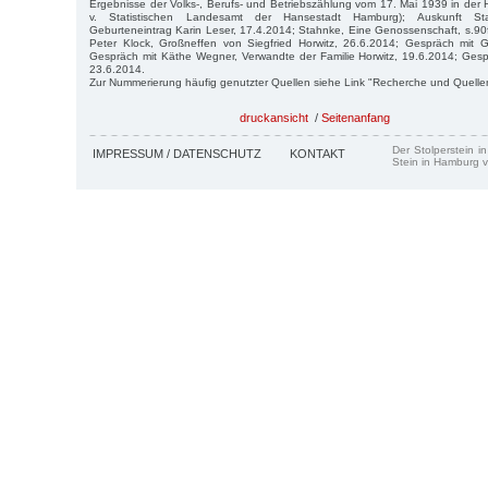
Ergebnisse der Volks-, Berufs- und Betriebszählung vom 17. Mai 1939 in der
v. Statistischen Landesamt der Hansestadt Hamburg); Auskunft Sta
Geburteneintrag Karin Leser, 17.4.2014; Stahnke, Eine Genossenschaft, s.90f
Peter Klock, Großneffen von Siegfried Horwitz, 26.6.2014; Gespräch mit G
Gespräch mit Käthe Wegner, Verwandte der Familie Horwitz, 19.6.2014; Gesprä
23.6.2014.
Zur Nummerierung häufig genutzter Quellen siehe Link "Recherche und Quelle
druckansicht
/
Seitenanfang
Der Stolperstein i
IMPRESSUM / DATENSCHUTZ
KONTAKT
Stein in Hamburg v