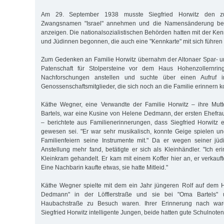
Am 29. September 1938 musste Siegfried Horwitz den zus
Zwangsnamen "Israel" annehmen und die Namensänderung bei
anzeigen. Die nationalsozialistischen Behörden hatten mit der K
und Jüdinnen begonnen, die auch eine "Kennkarte" mit sich führen
Zum Gedenken an Familie Horwitz übernahm der Altonaer Spar- u
Patenschaft für Stolpersteine vor dem Haus Hohenzollernring
Nachforschungen anstellen und suchte über einen Aufruf i
Genossenschaftsmitglieder, die sich noch an die Familie erinnern k
Käthe Wegner, eine Verwandte der Familie Horwitz – ihre Mutt
Bartels, war eine Kusine von Helene Dedmann, der ersten Ehefrau
– berichtete aus Familienerinnerungen, dass Siegfried Horwitz e
gewesen sei. "Er war sehr musikalisch, konnte Geige spielen und
Familienfeiern seine Instrumente mit." Da er wegen seiner jüd
Anstellung mehr fand, betätigte er sich als Kleinhändler. "Ich er
Kleinkram gehandelt. Er kam mit einem Koffer hier an, er verkauft
Eine Nachbarin kaufte etwas, sie hatte Mitleid."
Käthe Wegner spielte mit dem ein Jahr jüngeren Rolf auf dem 
Dedmann" in der Löfflerstraße und sie bei "Oma Bartels"
Haubachstraße zu Besuch waren. Ihrer Erinnerung nach wa
Siegfried Horwitz intelligente Jungen, beide hatten gute Schulnoten