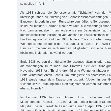
sein, blieb im Amt.
Ab 1938 schloss die Genossenschaft "Nichtarier" von der Mi
untersagte ihnen die Nutzung von Genossenschaftswohnungen. D
Bauverein forderte in einem Rundschreiben jüdische Genossenschaf
selbst zu melden. Darüber hinaus wurden alle Wohnungsinhaber
Nachbarn anzugeben; man forderte sie zur Denunziation auf. I
gemeinschaftlichen Sitzungen von Vorstand und Aufsichtsrat ist de
Ein Eintrag am 14. Oktober 1938 lautete: "Das Schreiben wegen
Wohnungsinhabern durch die Post zugestellt. Bisher sind zwei 
Den sich meldenden nichtarischen Mitgliedern soll eine Räu
höchstens 6 Monaten gewährt werden."
Ende 1938 wurden drei jüdische Genossenschaftsmitglieder bzw. 
die Wohnungen zu räumen. Das Protokoll hielt den Kündigu
November 1938 fest: "Es sind drei jüdische Wohnungsinhaber ermi
Berta Winterhoff, Anton Schnur. Räumungsfrist bis spätestens 1
1938 wurde unter dem Tagesordnungspunkt "Juden in der Geno
"Schnur ist zur Räumung am 1.4.39 aufgefordert worden. Winterhoff 
ebenso Horwitz."
Im Februar 1939 ließ sich Minna Horwitz scheiden und
Mädchennamen Geissler an. Zwei Monate später heiratete Siegfri
Mal; die Ehe mit Lieselotte Leser wurde am 14. April 1939 gesc
Altonaerin jüdischer Herkunft, geboren am 24. September 1914, w