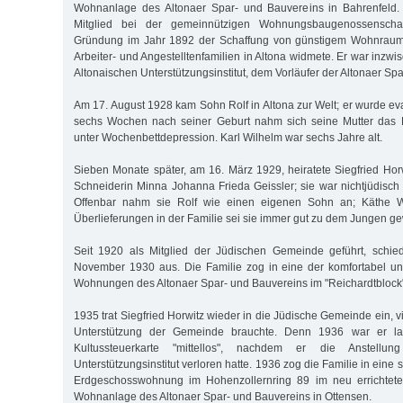
Wohnanlage des Altonaer Spar- und Bauvereins in Bahrenfeld. 
Mitglied bei der gemeinnützigen Wohnungsbaugenossenschaf
Gründung im Jahr 1892 der Schaffung von günstigem Wohnraum fü
Arbeiter- und Angestelltenfamilien in Altona widmete. Er war inzwi
Altonaischen Unterstützungsinstitut, dem Vorläufer der Altonaer Sp
Am 17. August 1928 kam Sohn Rolf in Altona zur Welt; er wurde ev
sechs Wochen nach seiner Geburt nahm sich seine Mutter das Le
unter Wochenbettdepression. Karl Wilhelm war sechs Jahre alt.
Sieben Monate später, am 16. März 1929, heiratete Siegfried Horw
Schneiderin Minna Johanna Frieda Geissler; sie war nichtjüdisch
Offenbar nahm sie Rolf wie einen eigenen Sohn an; Käthe W
Überlieferungen in der Familie sei sie immer gut zu dem Jungen g
Seit 1920 als Mitglied der Jüdischen Gemeinde geführt, schied
November 1930 aus. Die Familie zog in eine der komfortabel u
Wohnungen des Altonaer Spar- und Bauvereins im "Reichardtblock"
1935 trat Siegfried Horwitz wieder in die Jüdische Gemeinde ein, vi
Unterstützung der Gemeinde brauchte. Denn 1936 war er lau
Kultussteuerkarte "mittellos", nachdem er die Anstellun
Unterstützungsinstitut verloren hatte. 1936 zog die Familie in eine 
Erdgeschosswohnung im Hohenzollernring 89 im neu errichteten
Wohnanlage des Altonaer Spar- und Bauvereins in Ottensen.