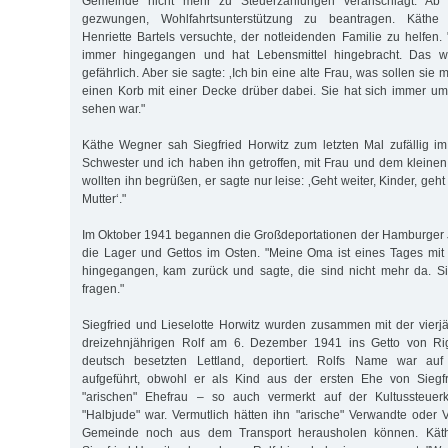
Gemeinde nicht mehr zu Steuerzahlungen veranschlagt. Ab
gezwungen, Wohlfahrtsunterstützung zu beantragen. Käthe
Henriette Bartels versuchte, der notleidenden Familie zu helfen. 
immer hingegangen und hat Lebensmittel hingebracht. Das w
gefährlich. Aber sie sagte: ‚Ich bin eine alte Frau, was sollen sie m
einen Korb mit einer Decke drüber dabei. Sie hat sich immer um
sehen war."
Käthe Wegner sah Siegfried Horwitz zum letzten Mal zufällig im 
Schwester und ich haben ihn getroffen, mit Frau und dem kleinen 
wollten ihn begrüßen, er sagte nur leise: ‚Geht weiter, Kinder, geht
Mutter‘."
Im Oktober 1941 begannen die Großdeportationen der Hamburger 
die Lager und Gettos im Osten. "Meine Oma ist eines Tages mit
hingegangen, kam zurück und sagte, die sind nicht mehr da. S
fragen."
Siegfried und Lieselotte Horwitz wurden zusammen mit der vier
dreizehnjährigen Rolf am 6. Dezember 1941 ins Getto von Rig
deutsch besetzten Lettland, deportiert. Rolfs Name war auf 
aufgeführt, obwohl er als Kind aus der ersten Ehe von Siegfr
"arischen" Ehefrau – so auch vermerkt auf der Kultussteuerk
"Halbjude" war. Vermutlich hätten ihn "arische" Verwandte oder V
Gemeinde noch aus dem Transport herausholen können. Käth