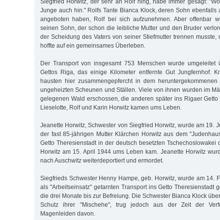
Siegfried Horwitz, der sehr an Rolf hing, habe immer gesagt: "Wo
Junge auch hin." Rolfs Tante Bianca Klock, deren Sohn ebenfalls al
angeboten haben, Rolf bei sich aufzunehmen. Aber offenbar wol
seinen Sohn, der schon die leibliche Mutter und den Bruder verlo
der Scheidung des Vaters von seiner Stiefmutter trennen musste, 
hoffte auf ein gemeinsames Überleben.
Der Transport von insgesamt 753 Menschen wurde umgeleitet i
Gettos Riga, das einige Kilometer entfernte Gut Jungfernhof.
hausten hier zusammengepfercht in dem heruntergekommenen 
ungeheizten Scheunen und Ställen. Viele von ihnen wurden im M
gelegenen Wald erschossen, die anderen später ins Rigaer Getto tr
Lieselotte, Rolf und Karin Horwitz kamen ums Leben.
Jeanette Horwitz, Schwester von Siegfried Horwitz, wurde am 19. 
der fast 85-jährigen Mutter Klärchen Horwitz aus dem "Judenhau
Getto Theresienstadt in der deutsch besetzten Tschechoslowakei d
Horwitz am 15. April 1944 ums Leben kam. Jeanette Horwitz wur
nach Auschwitz weiterdeportiert und ermordet.
Siegfrieds Schwester Henny Hampe, geb. Horwitz, wurde am 14. 
als "Arbeitseinsatz" getarnten Transport ins Getto Theresienstadt g
die drei Monate bis zur Befreiung. Die Schwester Bianca Klock über
Schutz ihrer "Mischehe", trug jedoch aus der Zeit der Ver
Magenleiden davon.