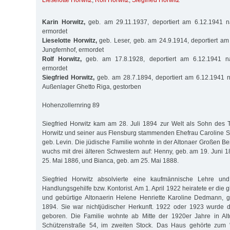
Lieselotte Horwitz
,
Rolf Horwitz
,
Siegfried Horwitz
Karin Horwitz,
geb. am 29.11.1937, deportiert am 6.12.1941 n
ermordet
Lieselotte Horwitz,
geb. Leser, geb. am 24.9.1914, deportiert a
Jungfernhof, ermordet
Rolf Horwitz,
geb. am 17.8.1928, deportiert am 6.12.1941 na
ermordet
Siegfried Horwitz,
geb. am 28.7.1894, deportiert am 6.12.1941 n
Außenlager Ghetto Riga, gestorben
Hohenzollernring 89
Siegfried Horwitz kam am 28. Juli 1894 zur Welt als Sohn des 
Horwitz und seiner aus Flensburg stammenden Ehefrau Caroline Sa
geb. Levin. Die jüdische Familie wohnte in der Altonaer Großen Be
wuchs mit drei älteren Schwestern auf: Henny, geb. am 19. Juni 1
25. Mai 1886, und Bianca, geb. am 25. Mai 1888.
Siegfried Horwitz absolvierte eine kaufmännische Lehre und
Handlungsgehilfe bzw. Kontorist. Am 1. April 1922 heiratete er die g
und gebürtige Altonaerin Helene Henriette Karoline Dedmann,
1894. Sie war nichtjüdischer Herkunft. 1922 oder 1923 wurde 
geboren. Die Familie wohnte ab Mitte der 1920er Jahre in Alt
Schützenstraße 54, im zweiten Stock. Das Haus gehörte zum "