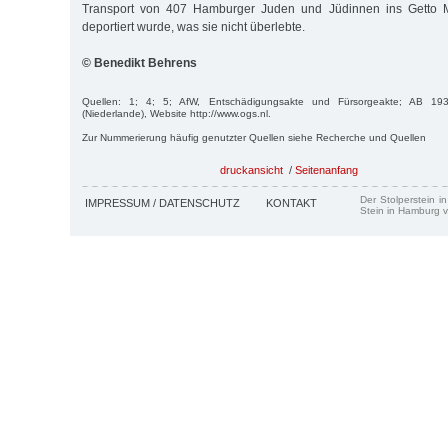
Transport von 407 Hamburger Juden und Jüdinnen ins Getto M
deportiert wurde, was sie nicht überlebte.
© Benedikt Behrens
Quellen: 1; 4; 5; AfW, Entschädigungsakte und Fürsorgeakte; AB 1939
(Niederlande), Website http://www.ogs.nl.
Zur Nummerierung häufig genutzter Quellen siehe Recherche und Quellen
druckansicht
/
Seitenanfang
Der Stolperstein i
IMPRESSUM / DATENSCHUTZ
KONTAKT
Stein in Hamburg v