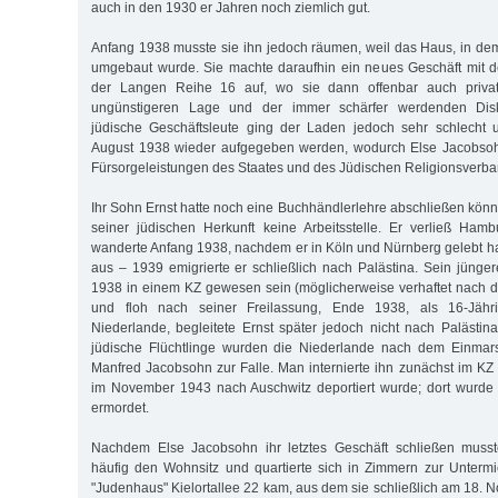
auch in den 1930 er Jahren noch ziemlich gut.
Anfang 1938 musste sie ihn jedoch räumen, weil das Haus, in dem
umgebaut wurde. Sie machte daraufhin ein neues Geschäft mit de
der Langen Reihe 16 auf, wo sie dann offenbar auch priva
ungünstigeren Lage und der immer schärfer werdenden Disk
jüdische Geschäftsleute ging der Laden jedoch sehr schlecht 
August 1938 wieder aufgegeben werden, wodurch Else Jacobsoh
Fürsorgeleistungen des Staates und des Jüdischen Religionsverba
Ihr Sohn Ernst hatte noch eine Buchhändlerlehre abschließen kön
seiner jüdischen Herkunft keine Arbeitsstelle. Er verließ Ham
wanderte Anfang 1938, nachdem er in Köln und Nürnberg gelebt hat
aus – 1939 emigrierte er schließlich nach Palästina. Sein jünger
1938 in einem KZ gewesen sein (möglicherweise verhaftet nac
und floh nach seiner Freilassung, Ende 1938, als 16-Jähri
Niederlande, begleitete Ernst später jedoch nicht nach Palästina
jüdische Flüchtlinge wurden die Niederlande nach dem Einmar
Manfred Jacobsohn zur Falle. Man internierte ihn zunächst im KZ
im November 1943 nach Auschwitz deportiert wurde; dort wurde
ermordet.
Nachdem Else Jacobsohn ihr letztes Geschäft schließen musst
häufig den Wohnsitz und quartierte sich in Zimmern zur Untermie
"Judenhaus" Kielortallee 22 kam, aus dem sie schließlich am 18.