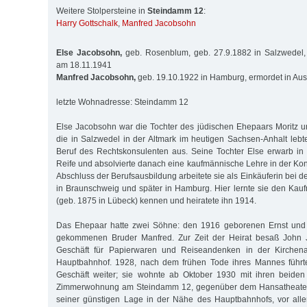
Weitere Stolpersteine in
Steindamm 12
:
Harry Gottschalk
,
Manfred Jacobsohn
Else Jacobsohn,
geb. Rosenblum, geb. 27.9.1882 in Salzwedel, 
am 18.11.1941
Manfred Jacobsohn,
geb. 19.10.1922 in Hamburg, ermordet in Au
letzte Wohnadresse: Steindamm 12
Else Jacobsohn war die Tochter des jüdischen Ehepaars Moritz 
die in Salzwedel in der Altmark im heutigen Sachsen-Anhalt lebt
Beruf des Rechtskonsulenten aus. Seine Tochter Else erwarb in 
Reife und absolvierte danach eine kaufmännische Lehre in der Ko
Abschluss der Berufsausbildung arbeitete sie als Einkäuferin bei de
in Braunschweig und später in Hamburg. Hier lernte sie den Ka
(geb. 1875 in Lübeck) kennen und heiratete ihn 1914.
Das Ehepaar hatte zwei Söhne: den 1916 geborenen Ernst und 
gekommenen Bruder Manfred. Zur Zeit der Heirat besaß John J
Geschäft für Papierwaren und Reiseandenken in der Kirchen
Hauptbahnhof. 1928, nach dem frühen Tode ihres Mannes führt
Geschäft weiter; sie wohnte ab Oktober 1930 mit ihren beiden
Zimmerwohnung am Steindamm 12, gegenüber dem Hansatheater. 
seiner günstigen Lage in der Nähe des Hauptbahnhofs, vor alle