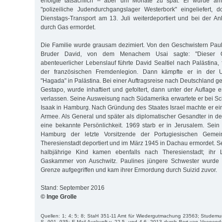
erfolgte tatsächlich – aber um Monate zu spät. Er wurde am
"polizeiliche Judendurchgangslager Westerbork" eingeliefert, 
Dienstags-Transport am 13. Juli weiterdeportiert und bei der Ank
durch Gas ermordet.
Die Familie wurde grausam dezimiert. Von den Geschwistern Paul
Bruder David, von dem Menachem Usai sagte: "Dieser O
abenteuerlicher Lebenslauf führte David Sealtiel nach Palästina, 
der französischen Fremdenlegion. Dann kämpfte er in der Un
"Hagada" in Palästina. Bei einer Auftragsreise nach Deutschland ger
Gestapo, wurde inhaftiert und gefoltert, dann unter der Auflage 
verlassen. Seine Ausweisung nach Südamerika erwartete er bei 
Isaak in Hamburg. Nach Gründung des Staates Israel machte er eine
Armee. Als General und später als diplomatischer Gesandter in d
eine bekannte Persönlichkeit. 1969 starb er in Jerusalem. Sei
Hamburg der letzte Vorsitzende der Portugiesischen Geme
Theresienstadt deportiert und im März 1945 in Dachau ermordet. S
halbjährige Kind kamen ebenfalls nach Theresienstadt; ihr
Gaskammer von Auschwitz. Paulines jüngere Schwester wurde a
Grenze aufgegriffen und kam ihrer Ermordung durch Suizid zuvor.
Stand: September 2016
© Inge Grolle
Quellen: 1; 4; 5; 8; StaH 351-11 Amt für Wiedergutmachung 23563; Studemun
S. 901–935; E-Mail Auskunft v. 22.5. und 4.6. 2013 durch Bert van Veenend