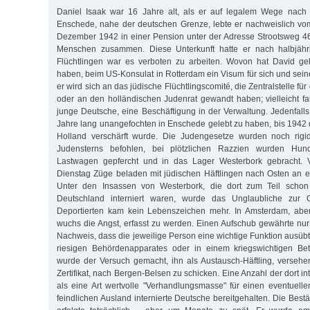
Daniel Isaak war 16 Jahre alt, als er auf legalem Wege nach H
Enschede, nahe der deutschen Grenze, lebte er nachweislich vom
Dezember 1942 in einer Pension unter der Adresse Strootsweg 46
Menschen zusammen. Diese Unterkunft hatte er nach halbjähr
Flüchtlingen war es verboten zu arbeiten. Wovon hat David gel
haben, beim US-Konsulat in Rotterdam ein Visum für sich und sei
er wird sich an das jüdische Flüchtlingscomité, die Zentralstelle f
oder an den holländischen Judenrat gewandt haben; vielleicht fa
junge Deutsche, eine Beschäftigung in der Verwaltung. Jedenfalls
Jahre lang unangefochten in Enschede gelebt zu haben, bis 1942 
Holland verschärft wurde. Die Judengesetze wurden noch rigi
Judensterns befohlen, bei plötzlichen Razzien wurden Hun
Lastwagen gepfercht und in das Lager Westerbork gebracht. V
Dienstag Züge beladen mit jüdischen Häftlingen nach Osten an ei
Unter den Insassen von Westerbork, die dort zum Teil schon 
Deutschland interniert waren, wurde das Unglaubliche zur 
Deportierten kam kein Lebenszeichen mehr. In Amsterdam, aber
wuchs die Angst, erfasst zu werden. Einen Aufschub gewährte nur
Nachweis, dass die jeweilige Person eine wichtige Funktion ausübt
riesigen Behördenapparates oder in einem kriegswichtigen Bet
wurde der Versuch gemacht, ihn als Austausch-Häftling, versehe
Zertifikat, nach Bergen-Belsen zu schicken. Eine Anzahl der dort i
als eine Art wertvolle "Verhandlungsmasse" für einen eventuel
feindlichen Ausland internierte Deutsche bereitgehalten. Die Bestä