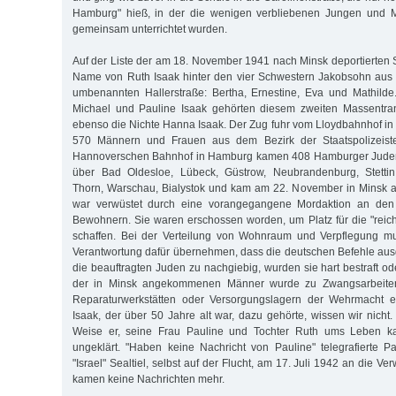
Hamburg" hieß, in der die wenigen verbliebenen Jungen und M
gemeinsam unterrichtet wurden.
Auf der Liste der am 18. November 1941 nach Minsk deportierten 
Name von Ruth Isaak hinter den vier Schwestern Jakobsohn aus 
umbenannten Hallerstraße: Bertha, Ernestine, Eva und Mathilde
Michael und Pauline Isaak gehörten diesem zweiten Massentra
ebenso die Nichte Hanna Isaak. Der Zug fuhr vom Lloydbahnhof in 
570 Männern und Frauen aus dem Bezirk der Staatspolizeist
Hannoverschen Bahnhof in Hamburg kamen 408 Hamburger Juden 
über Bad Oldesloe, Lübeck, Güstrow, Neubrandenburg, Stettin
Thorn, Warschau, Bialystok und kam am 22. November in Minsk a
war verwüstet durch eine vorangegangene Mordaktion an den 
Bewohnern. Sie waren erschossen worden, um Platz für die "rei
schaffen. Bei der Verteilung von Wohnraum und Verpflegung mu
Verantwortung dafür übernehmen, dass die deutschen Befehle au
die beauftragten Juden zu nachgiebig, wurden sie hart bestraft od
der in Minsk angekommenen Männer wurde zu Zwangsarbeiten
Reparaturwerkstätten oder Versorgungslagern der Wehrmacht e
Isaak, der über 50 Jahre alt war, dazu gehörte, wissen wir nich
Weise er, seine Frau Pauline und Tochter Ruth ums Leben ka
ungeklärt. "Haben keine Nachricht von Pauline" telegrafierte 
"Israel" Sealtiel, selbst auf der Flucht, am 17. Juli 1942 an die V
kamen keine Nachrichten mehr.