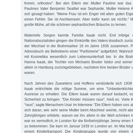
fromm, orthodox". Bei den Eltern der Mutter Pauline war das 
Paulines Vater Benjamin Sealtiel war Sepharde, Mutter Helene 
soll gesagt haben: "Meine Frau ist ein Engel mit allen guten Eig
einen Fehler. Sie ist Aschkenasin. Aber dafür kann sie nichts." 
große Mühe, all die schönen sephardischen Bräuche zu lernen.
Materielle Sorgen kannte Familie Isaak nicht. Erst infolge 
Nationalsozialisten gingen die Einkünfte des Vaters drastisch zurüc
der Wechsel in die Brahmsallee 16 im Jahre 1936 zusammen. P
Adressbuch als Betreiberin einer "Parfümerie" aufgeführt. Wahrsch
mit Kosmetika wesentlich zum Lebensunterhalt bei. In die Br
Hanna Isaak, die Tochter von Michaels Bruder Isidor und seine
allein in Hamburg zurückgeblieben, nachdem ihre beiden Brüder un
waren.
Nach Jahren des Zuwartens und Hoffens verdüsterte sich 1938 
Isaak entrichtete die nötige Summe, um eine "Unbedenklichke
Ausreise zu erhalten. Die Eltern Isaak waren darauf bedacht, vo
Sicherheit zu bringen. "Die Kinder müssen raus", hieß es. Viele
"raus", sagte Menachem Usai im Interview. "Die Eltern haben uns alle
sich daran, wie sehr seine Mutter beim Abschied weinte, nicht ab
Zehnjährigen erklärte, warum sie ihn allein in die Welt schicken
war es vermutlich, in London für die fünfzehnjährige Jenny einen P
zu bekommen. Sie kam im Januar 1939 in London an. Im Mai folgte
einem Kindertransport. Die Kindergruppe wurde von einem 