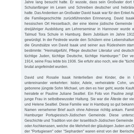
Jahre lang besucht hatte. Er wusste, dass sein Großvater dort 
Schulanfänger im Lesen und Schreiben deutscher und hebräisch
hatte. Das Andenken an Großvater David Isaak war für den Enkel A
die Familiegeschichte zurückführenden Erinnerung. David Isa
hessischen Ort Hesselbach, der eine kleine jüdische Gemeinde
dreijähriger Ausbildung am Lehrerseminar in Hannover wurde 
Talmud Tora Schule in Hamburg. Beim Jubiläum im Jahre 191
gewürdigt. In der Festrede wurde den Schülern eine Lebenshaltu
die Grundsätze von David Isaak und seiner aus Rüdesheim sta
bestimmte: "Heimatgefühl, Pflege deutscher Literatur und deuts
tüchtige Juden, tüchtige Deutsche, tüchtige Hamburger." Der ve
1914, seine Frau lebte bis 1936. Sie erfuhr also noch, wie die "tüc
brutal angefeindet wurden.
David und Rosalie Isaak hinterließen drei Kinder, die in
untereinander verkehrten: Isidor, Adele, verheiratete Cohn, 
geborene jüngste Sohn Michael, um den es hier geht, wurde Kau
heiratete er Pauline Juliane Sealtiel. Ein Foto von Pauline zeig
junge Frau in selbstbewusster Haltung. Sie war die Älteste der v
und Helene Sealtiel. Diese Familie war in Hamburg so gut bekannt
Namen versehener Brief auch ohne Adresse richtig ankam. Famili
Hamburger Portugiesisch-Jüdischen Gemeinde. Diese untersc
Geschichte und Tradition von der Israelitisch-Jüdischen Gemeinde
oder Aschkenasen, welche die Mehrheit der gläubigen Juden am Ort
der "Portugiesen" oder "Sepharden" waren einst von der Iberische