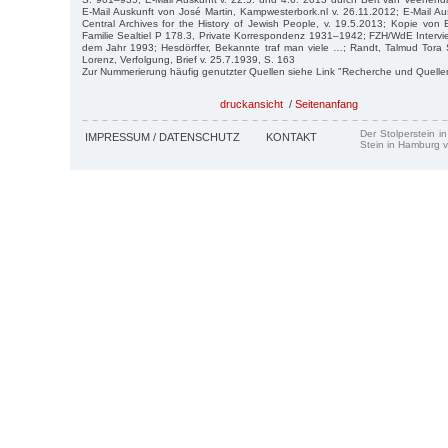
E-Mail Auskunft von José Martin, Kampwesterbork.nl v. 26.11.2012; E-Mail Au
Central Archives for the History of Jewish People, v. 19.5.2013; Kopie vo
Familie Sealtiel P 178.3, Private Korrespondenz 1931–1942; FZH/WdE Interv
dem Jahr 1993; Hesdörffer, Bekannte traf man viele …; Randt, Talmud Tora 
Lorenz, Verfolgung, Brief v. 25.7.1939, S. 163
Zur Nummerierung häufig genutzter Quellen siehe Link "Recherche und Quelle
druckansicht
/
Seitenanfang
Der Stolperstein i
IMPRESSUM / DATENSCHUTZ
KONTAKT
Stein in Hamburg v