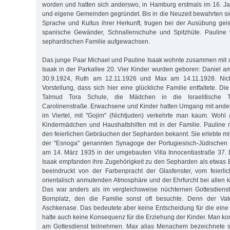
worden und hatten sich anderswo, in Hamburg erstmals im 16. Ja
und eigene Gemeinden gegründet. Bis in die Neuzeit bewahrten sie
Sprache und Kultus ihrer Herkunft, trugen bei der Ausübung geist
spanische Gewänder, Schnallenschuhe und Spitzhüte. Pauline 
sephardischen Familie aufgewachsen.
Das junge Paar Michael und Pauline Isaak wohnte zusammen mit 
Isaak in der Parkallee 20. Vier Kinder wurden geboren: Daniel 
30.9.1924, Ruth am 12.11.1926 und Max am 14.11.1928. Nich
Vorstellung, dass sich hier eine glückliche Familie entfaltete. D
Talmud Tora Schule, die Mädchen in die Israelitische T
Carolinenstraße. Erwachsene und Kinder hatten Umgang mit ande
im Viertel, mit "Gojim" (Nichtjuden) verkehrte man kaum. Wohl a
Kindermädchen und Haushaltshilfen mit in der Familie. Pauline 
den feierlichen Gebräuchen der Sepharden bekannt. Sie erlebte mi
der "Esnoga" genannten Synagoge der Portugiesisch-Jüdischen 
am 14. März 1935 in der umgebauten Villa Innocentiastraße 37. 
Isaak empfanden ihre Zugehörigkeit zu den Sepharden als etwas
beeindruckt von der Farbenpracht der Glasfenster, vom feierl
orientalisch anmutenden Atmosphäre und der Ehrfurcht bei allen 
Das war anders als im vergleichsweise nüchternen Gottesdien
Bornplatz, den die Familie sonst oft besuchte. Denn der Vat
Aschkenase. Das bedeutete aber keine Entscheidung für die eine
hatte auch keine Konsequenz für die Erziehung der Kinder. Man ko
am Gottesdienst teilnehmen. Max alias Menachem bezeichnete se