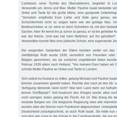
Carlebach, einer Tochter des Oberrabbiners, begleitet. In L
Verwandte um Jenny und Max. Mutter Pauline Isaak bedankte sic
Onkel und Tante für die große Mühe, eine geeignete Unterbring
"Jennylein empfindet Eure Liebe und Güte ganz genau, w
Schüchternheit nicht so zeigen kann wie der goldige Max. Un
Briefeschreiber, er ist, wenn er beim Schreiben ist, mit den Ged
Sachen. Aber Ihr kennt ihn ja schon so genau, er ist ein geliebter 
war der Kleine. Und was hat mein Muttchen auf ihn gehalten!"
Verwandten konnte Max eine jüdische Schule, eine sogenannte Je
Die sorgenden Gedanken der Eltern kreisten weiter um das 
zwölfjährige Ruth wurde 1939, vermutlich von Freunden oder 
Belgien genommen, wo sie zunächst ungefährdet leben konnte.
Februar 1939 allein nach Holland. "Von meinem Dani haben wir Go
schrieb Mutter Pauline an Onkel und Tante in London.
Sich selbst ins Ausland zu retten, gelang Michael und Pauline Isaak
können zusammen gewirkt haben. Reichte das nach all den Ab- 
Verfügung stehende Geld nicht? War kein Land mehr zur Aufnahm
keinen Schiffsplatz? Seit Ausbruch des Krieges wurde alles noch
noch wenigen Juden gelang die Flucht. Am 10. Mai drang die d
neutrale Belgien ein. Die belgische Regierung wies alle männlich
wurden über die Grenze nach Frankreich abgeschoben. Unbegleit
Deutschland zurückgeschickt, so auch Ruth Isaak. Sie lebte nun w
und ging wie zuvor in die Schule in die Carolinenstraße, die nur n