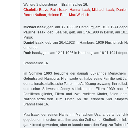
Weitere Stolpersteine in
Brahmsallee 16
:
Charlotte Bravo
,
Ruth Isaak
,
Hanna Isaak
,
Michael Isaak
,
Daniel 
Recha Nathan
,
Helene Rabi
,
Max Warisch
Michael Isaak,
geb. am 3.7.1888 in Hamburg, am 18.11.1941 deport
Pauline Isaak,
geb. Sealtiel, geb. am 17.6.1900 in Berlin, am 18.
Minsk
Daniel Isaak,
geb. am 26.4.1923 in Hamburg, 1939 Flucht nach Ho
ermordet
Ruth Isaak,
geb. am 12.11.1926 in Hamburg, am 18.11.1941 deport
Brahmsallee 16
Im Sommer 1993 besuchte der damals 65-jährige Menachem U
Geburtsstadt Hamburg. Hier, sagte er, habe seine Familie seit Ja
der nationalsozialistische Terror ihre Auflösung erzwang. Ihn selbs
und seine Schwester Jenny schickten die Eltern 1939 nach 
Familienmitglieder, Eltern und zwei weitere Kinder, fielen de
Nationalsozialisten zum Opfer. An sie erinnern vier Stolpe
Brahmsallee 16.
Max Isaak, der seinen Namen in Menachem Usai änderte, bericht
gegebenen Interview, was ihm aus der Zeit seiner Kindheit einfiel. 
ganz fremd geworden, aber er kannte noch den Weg zur Talmud To