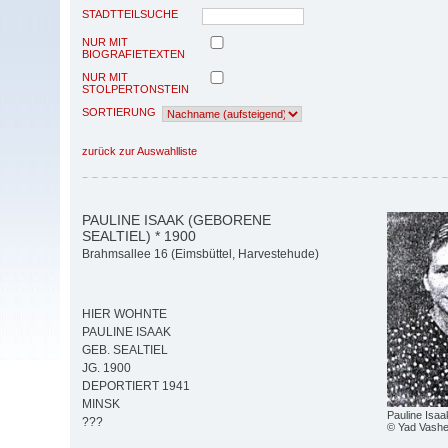
STADTTEILSUCHE
NUR MIT
BIOGRAFIETEXTEN
NUR MIT
STOLPERTONSTEIN
SORTIERUNG
zurück zur Auswahlliste
PAULINE ISAAK (GEBORENE
SEALTIEL) * 1900
Brahmsallee 16 (Eimsbüttel, Harvestehude)
HIER WOHNTE
PAULINE ISAAK
GEB. SEALTIEL
JG. 1900
DEPORTIERT 1941
MINSK
Pauline Isaak
???
© Yad Vash