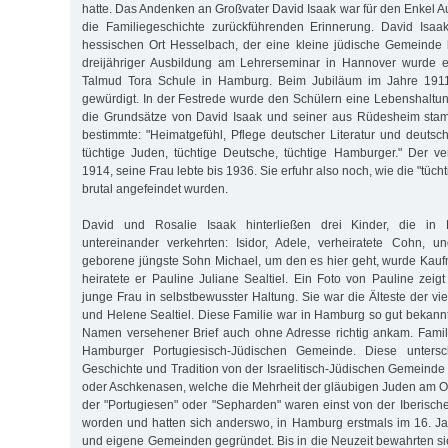
hatte. Das Andenken an Großvater David Isaak war für den Enkel A
die Familiegeschichte zurückführenden Erinnerung. David Isa
hessischen Ort Hesselbach, der eine kleine jüdische Gemeinde
dreijähriger Ausbildung am Lehrerseminar in Hannover wurde 
Talmud Tora Schule in Hamburg. Beim Jubiläum im Jahre 191
gewürdigt. In der Festrede wurde den Schülern eine Lebenshaltu
die Grundsätze von David Isaak und seiner aus Rüdesheim sta
bestimmte: "Heimatgefühl, Pflege deutscher Literatur und deuts
tüchtige Juden, tüchtige Deutsche, tüchtige Hamburger." Der ve
1914, seine Frau lebte bis 1936. Sie erfuhr also noch, wie die "tüc
brutal angefeindet wurden.
David und Rosalie Isaak hinterließen drei Kinder, die in
untereinander verkehrten: Isidor, Adele, verheiratete Cohn, 
geborene jüngste Sohn Michael, um den es hier geht, wurde Kau
heiratete er Pauline Juliane Sealtiel. Ein Foto von Pauline zeig
junge Frau in selbstbewusster Haltung. Sie war die Älteste der v
und Helene Sealtiel. Diese Familie war in Hamburg so gut bekannt
Namen versehener Brief auch ohne Adresse richtig ankam. Famili
Hamburger Portugiesisch-Jüdischen Gemeinde. Diese untersc
Geschichte und Tradition von der Israelitisch-Jüdischen Gemeinde
oder Aschkenasen, welche die Mehrheit der gläubigen Juden am Ort
der "Portugiesen" oder "Sepharden" waren einst von der Iberische
worden und hatten sich anderswo, in Hamburg erstmals im 16. Ja
und eigene Gemeinden gegründet. Bis in die Neuzeit bewahrten sie