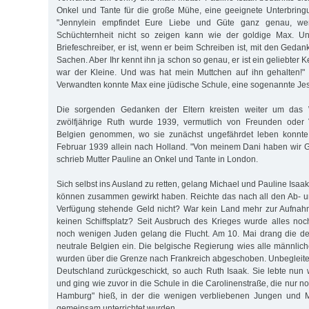
Onkel und Tante für die große Mühe, eine geeignete Unterbring
"Jennylein empfindet Eure Liebe und Güte ganz genau, w
Schüchternheit nicht so zeigen kann wie der goldige Max. Un
Briefeschreiber, er ist, wenn er beim Schreiben ist, mit den Ged
Sachen. Aber Ihr kennt ihn ja schon so genau, er ist ein geliebter 
war der Kleine. Und was hat mein Muttchen auf ihn gehalten!"
Verwandten konnte Max eine jüdische Schule, eine sogenannte Je
Die sorgenden Gedanken der Eltern kreisten weiter um das 
zwölfjährige Ruth wurde 1939, vermutlich von Freunden oder 
Belgien genommen, wo sie zunächst ungefährdet leben konnte.
Februar 1939 allein nach Holland. "Von meinem Dani haben wir Go
schrieb Mutter Pauline an Onkel und Tante in London.
Sich selbst ins Ausland zu retten, gelang Michael und Pauline Isaak
können zusammen gewirkt haben. Reichte das nach all den Ab- 
Verfügung stehende Geld nicht? War kein Land mehr zur Aufnahm
keinen Schiffsplatz? Seit Ausbruch des Krieges wurde alles noch
noch wenigen Juden gelang die Flucht. Am 10. Mai drang die d
neutrale Belgien ein. Die belgische Regierung wies alle männlich
wurden über die Grenze nach Frankreich abgeschoben. Unbegleit
Deutschland zurückgeschickt, so auch Ruth Isaak. Sie lebte nun w
und ging wie zuvor in die Schule in die Carolinenstraße, die nur n
Hamburg" hieß, in der die wenigen verbliebenen Jungen und M
gemeinsam unterrichtet wurden.