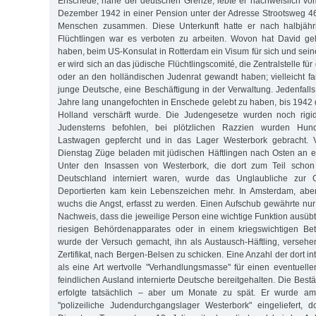
Enschede, nahe der deutschen Grenze, lebte er nachweislich vom
Dezember 1942 in einer Pension unter der Adresse Strootsweg 46
Menschen zusammen. Diese Unterkunft hatte er nach halbjähr
Flüchtlingen war es verboten zu arbeiten. Wovon hat David gel
haben, beim US-Konsulat in Rotterdam ein Visum für sich und sei
er wird sich an das jüdische Flüchtlingscomité, die Zentralstelle f
oder an den holländischen Judenrat gewandt haben; vielleicht fa
junge Deutsche, eine Beschäftigung in der Verwaltung. Jedenfalls
Jahre lang unangefochten in Enschede gelebt zu haben, bis 1942 
Holland verschärft wurde. Die Judengesetze wurden noch rigi
Judensterns befohlen, bei plötzlichen Razzien wurden Hun
Lastwagen gepfercht und in das Lager Westerbork gebracht. V
Dienstag Züge beladen mit jüdischen Häftlingen nach Osten an ei
Unter den Insassen von Westerbork, die dort zum Teil schon 
Deutschland interniert waren, wurde das Unglaubliche zur 
Deportierten kam kein Lebenszeichen mehr. In Amsterdam, aber
wuchs die Angst, erfasst zu werden. Einen Aufschub gewährte nur
Nachweis, dass die jeweilige Person eine wichtige Funktion ausübt
riesigen Behördenapparates oder in einem kriegswichtigen Bet
wurde der Versuch gemacht, ihn als Austausch-Häftling, versehe
Zertifikat, nach Bergen-Belsen zu schicken. Eine Anzahl der dort i
als eine Art wertvolle "Verhandlungsmasse" für einen eventuel
feindlichen Ausland internierte Deutsche bereitgehalten. Die Bestä
erfolgte tatsächlich – aber um Monate zu spät. Er wurde am
"polizeiliche Judendurchgangslager Westerbork" eingeliefert, 