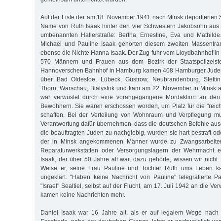
Auf der Liste der am 18. November 1941 nach Minsk deportierten 
Name von Ruth Isaak hinter den vier Schwestern Jakobsohn aus 
umbenannten Hallerstraße: Bertha, Ernestine, Eva und Mathilde
Michael und Pauline Isaak gehörten diesem zweiten Massentra
ebenso die Nichte Hanna Isaak. Der Zug fuhr vom Lloydbahnhof in 
570 Männern und Frauen aus dem Bezirk der Staatspolizeist
Hannoverschen Bahnhof in Hamburg kamen 408 Hamburger Juden 
über Bad Oldesloe, Lübeck, Güstrow, Neubrandenburg, Stettin
Thorn, Warschau, Bialystok und kam am 22. November in Minsk a
war verwüstet durch eine vorangegangene Mordaktion an den 
Bewohnern. Sie waren erschossen worden, um Platz für die "rei
schaffen. Bei der Verteilung von Wohnraum und Verpflegung mu
Verantwortung dafür übernehmen, dass die deutschen Befehle au
die beauftragten Juden zu nachgiebig, wurden sie hart bestraft od
der in Minsk angekommenen Männer wurde zu Zwangsarbeiten
Reparaturwerkstätten oder Versorgungslagern der Wehrmacht e
Isaak, der über 50 Jahre alt war, dazu gehörte, wissen wir nich
Weise er, seine Frau Pauline und Tochter Ruth ums Leben ka
ungeklärt. "Haben keine Nachricht von Pauline" telegrafierte 
"Israel" Sealtiel, selbst auf der Flucht, am 17. Juli 1942 an die V
kamen keine Nachrichten mehr.
Daniel Isaak war 16 Jahre alt, als er auf legalem Wege nach H