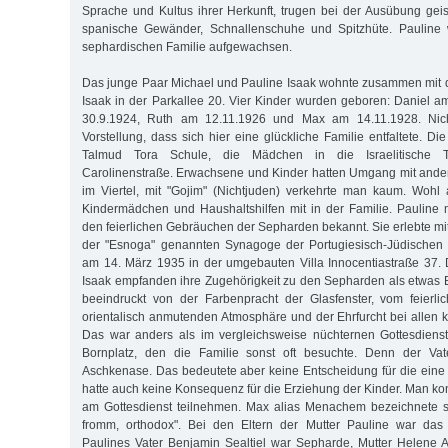
Sprache und Kultus ihrer Herkunft, trugen bei der Ausübung geist
spanische Gewänder, Schnallenschuhe und Spitzhüte. Pauline 
sephardischen Familie aufgewachsen.
Das junge Paar Michael und Pauline Isaak wohnte zusammen mit 
Isaak in der Parkallee 20. Vier Kinder wurden geboren: Daniel 
30.9.1924, Ruth am 12.11.1926 und Max am 14.11.1928. Nich
Vorstellung, dass sich hier eine glückliche Familie entfaltete. D
Talmud Tora Schule, die Mädchen in die Israelitische T
Carolinenstraße. Erwachsene und Kinder hatten Umgang mit ande
im Viertel, mit "Gojim" (Nichtjuden) verkehrte man kaum. Wohl a
Kindermädchen und Haushaltshilfen mit in der Familie. Pauline 
den feierlichen Gebräuchen der Sepharden bekannt. Sie erlebte mi
der "Esnoga" genannten Synagoge der Portugiesisch-Jüdischen 
am 14. März 1935 in der umgebauten Villa Innocentiastraße 37. 
Isaak empfanden ihre Zugehörigkeit zu den Sepharden als etwas
beeindruckt von der Farbenpracht der Glasfenster, vom feierl
orientalisch anmutenden Atmosphäre und der Ehrfurcht bei allen 
Das war anders als im vergleichsweise nüchternen Gottesdien
Bornplatz, den die Familie sonst oft besuchte. Denn der Vat
Aschkenase. Das bedeutete aber keine Entscheidung für die eine
hatte auch keine Konsequenz für die Erziehung der Kinder. Man ko
am Gottesdienst teilnehmen. Max alias Menachem bezeichnete se
fromm, orthodox". Bei den Eltern der Mutter Pauline war das 
Paulines Vater Benjamin Sealtiel war Sepharde, Mutter Helene 