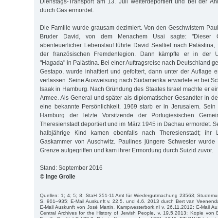
Dienstags-Transport am 13. Juli weiterdeportiert und bei der Ank
durch Gas ermordet.
Die Familie wurde grausam dezimiert. Von den Geschwistern Paul
Bruder David, von dem Menachem Usai sagte: "Dieser O
abenteuerlicher Lebenslauf führte David Sealtiel nach Palästina, 
der französischen Fremdenlegion. Dann kämpfte er in der Un
"Hagada" in Palästina. Bei einer Auftragsreise nach Deutschland ger
Gestapo, wurde inhaftiert und gefoltert, dann unter der Auflage 
verlassen. Seine Ausweisung nach Südamerika erwartete er bei 
Isaak in Hamburg. Nach Gründung des Staates Israel machte er eine
Armee. Als General und später als diplomatischer Gesandter in d
eine bekannte Persönlichkeit. 1969 starb er in Jerusalem. Sei
Hamburg der letzte Vorsitzende der Portugiesischen Geme
Theresienstadt deportiert und im März 1945 in Dachau ermordet. S
halbjährige Kind kamen ebenfalls nach Theresienstadt; ihr
Gaskammer von Auschwitz. Paulines jüngere Schwester wurde a
Grenze aufgegriffen und kam ihrer Ermordung durch Suizid zuvor.
Stand: September 2016
© Inge Grolle
Quellen: 1; 4; 5; 8; StaH 351-11 Amt für Wiedergutmachung 23563; Studemun
S. 901–935; E-Mail Auskunft v. 22.5. und 4.6. 2013 durch Bert van Veenend
E-Mail Auskunft von José Martin, Kampwesterbork.nl v. 26.11.2012; E-Mail Au
Central Archives for the History of Jewish People, v. 19.5.2013; Kopie vo