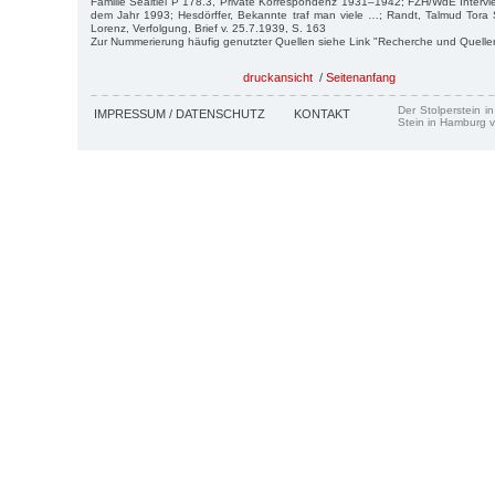
Familie Sealtiel P 178.3, Private Korrespondenz 1931–1942; FZH/WdE Interv
dem Jahr 1993; Hesdörffer, Bekannte traf man viele …; Randt, Talmud Tora 
Lorenz, Verfolgung, Brief v. 25.7.1939, S. 163
Zur Nummerierung häufig genutzter Quellen siehe Link "Recherche und Quelle
druckansicht
/
Seitenanfang
Der Stolperstein i
IMPRESSUM / DATENSCHUTZ
KONTAKT
Stein in Hamburg v