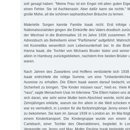
soll gesagt haben: "Meine Frau ist ein Engel mit allen guten Eig
einen Fehler. Sie ist Aschkenasin. Aber dafür kann sie nichts." 
große Mühe, all die schönen sephardischen Bräuche zu lernen.
Materielle Sorgen kannte Familie Isaak nicht. Erst infolge 
Nationalsozialisten gingen die Einkünfte des Vaters drastisch zurüc
der Wechsel in die Brahmsallee 16 im Jahre 1936 zusammen. P
Adressbuch als Betreiberin einer "Parfümerie" aufgeführt. Wahrsch
mit Kosmetika wesentlich zum Lebensunterhalt bei. In die Br
Hanna Isaak, die Tochter von Michaels Bruder Isidor und seine
allein in Hamburg zurückgeblieben, nachdem ihre beiden Brüder un
waren.
Nach Jahren des Zuwartens und Hoffens verdüsterte sich 1938 
Isaak entrichtete die nötige Summe, um eine "Unbedenklichke
Ausreise zu erhalten. Die Eltern Isaak waren darauf bedacht, vo
Sicherheit zu bringen. "Die Kinder müssen raus", hieß es. Viele
"raus", sagte Menachem Usai im Interview. "Die Eltern haben uns alle
sich daran, wie sehr seine Mutter beim Abschied weinte, nicht ab
Zehnjährigen erklärte, warum sie ihn allein in die Welt schicken
war es vermutlich, in London für die fünfzehnjährige Jenny einen P
zu bekommen. Sie kam im Januar 1939 in London an. Im Mai folgte
einem Kindertransport. Die Kindergruppe wurde von einem 
Carlebach, einer Tochter des Oberrabbiners, begleitet. In L
Verwandte um Jenny und Max. Mutter Pauline Isaak bedankte sic