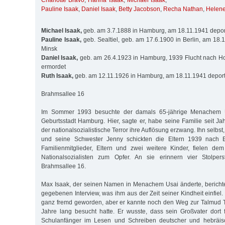
Charlotte Bravo
,
Hanna Isaak
,
Michael Isaak
,
Pauline Isaak
,
Daniel Isaak
,
Betty Jacobson
,
Recha Nathan
,
Helene
Michael Isaak,
geb. am 3.7.1888 in Hamburg, am 18.11.1941 deport
Pauline Isaak,
geb. Sealtiel, geb. am 17.6.1900 in Berlin, am 18.
Minsk
Daniel Isaak,
geb. am 26.4.1923 in Hamburg, 1939 Flucht nach Ho
ermordet
Ruth Isaak,
geb. am 12.11.1926 in Hamburg, am 18.11.1941 deport
Brahmsallee 16
Im Sommer 1993 besuchte der damals 65-jährige Menachem U
Geburtsstadt Hamburg. Hier, sagte er, habe seine Familie seit Ja
der nationalsozialistische Terror ihre Auflösung erzwang. Ihn selbs
und seine Schwester Jenny schickten die Eltern 1939 nach 
Familienmitglieder, Eltern und zwei weitere Kinder, fielen de
Nationalsozialisten zum Opfer. An sie erinnern vier Stolpe
Brahmsallee 16.
Max Isaak, der seinen Namen in Menachem Usai änderte, bericht
gegebenen Interview, was ihm aus der Zeit seiner Kindheit einfiel. 
ganz fremd geworden, aber er kannte noch den Weg zur Talmud To
Jahre lang besucht hatte. Er wusste, dass sein Großvater dort 
Schulanfänger im Lesen und Schreiben deutscher und hebräisch