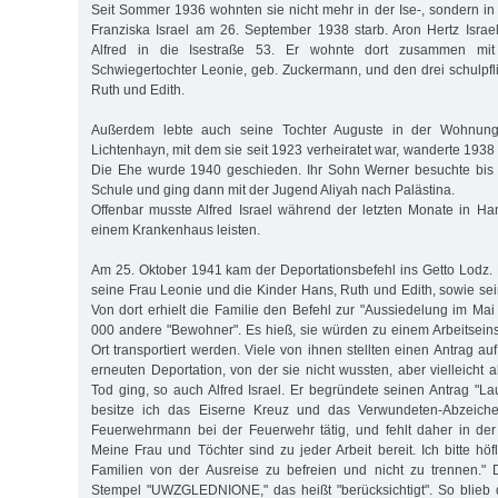
Seit Sommer 1936 wohnten sie nicht mehr in der Ise-, sondern in
Franziska Israel am 26. September 1938 starb. Aron Hertz Isra
Alfred in die Isestraße 53. Er wohnte dort zusammen mit 
Schwiegertochter Leo­nie, geb. Zuckermann, und den drei schulpfl
Ruth und Edith.
Außerdem lebte auch seine Tochter Auguste in der Wohnung
Lichtenhayn, mit dem sie seit 1923 verheiratet war, wanderte 1938
Die Ehe wurde 1940 geschieden. Ihr Sohn Werner besuchte bis
Schule und ging dann mit der Jugend Aliyah nach Palästina.
Offenbar musste Alfred Israel während der letzten Monate in Hamb
einem Krankenhaus leisten.
Am 25. Oktober 1941 kam der Deportationsbefehl ins Getto Lodz. Er 
seine Frau Leonie und die Kinder Hans, Ruth und Edith, sowie se
Von dort erhielt die Familie den Befehl zur "Aussiedelung im Ma
000 andere "Bewohner". Es hieß, sie würden zu einem Arbeitsei
Ort transportiert werden. Viele von ihnen stellten einen Antrag 
erneuten Deportation, von der sie nicht wussten, aber vielleicht 
Tod ging, so auch Alfred Israel. Er begründete seinen Antrag "Lau
besitze ich das Eiserne Kreuz und das Verwundeten-Abzeiche
Feuerwehrmann bei der Feuerwehr tätig, und fehlt daher in der
Meine Frau und Töchter sind zu jeder Arbeit bereit. Ich bitte höf
Familien von der Ausreise zu befreien und nicht zu trennen." 
Stempel "UWZGLEDNIONE," das heißt "berücksichtigt". So blieb 