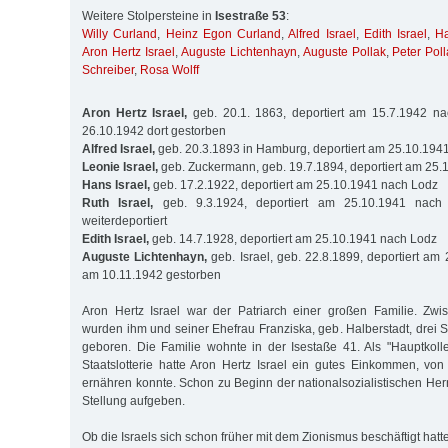
Weitere Stolpersteine in
Isestraße 53
:
Willy Curland
,
Heinz Egon Curland
,
Alfred Israel
,
Edith Israel
,
Ha
Aron Hertz Israel
,
Auguste Lichtenhayn
,
Auguste Pollak
,
Peter Pol
Schreiber
,
Rosa Wolff
Aron Hertz Israel,
geb. 20.1. 1863, deportiert am 15.7.1942 na
26.10.1942 dort gestorben
Alfred Israel,
geb. 20.3.1893 in Hamburg, deportiert am 25.10.194
Leonie Israel,
geb. Zuckermann, geb. 19.7.1894, deportiert am 25
Hans Israel,
geb. 17.2.1922, deportiert am 25.10.1941 nach Lodz
Ruth Israel,
geb. 9.3.1924, deportiert am 25.10.1941 nach
weiterdeportiert
Edith Israel,
geb. 14.7.1928, deportiert am 25.10.1941 nach Lodz
Auguste Lichtenhayn,
geb. Israel, geb. 22.8.1899, deportiert am
am 10.11.1942 gestorben
Aron Hertz Israel war der Patriarch einer großen Familie. Z
wurden ihm und seiner Ehefrau Franziska, geb. Halberstadt, drei 
geboren. Die Familie wohnte in der Isestaße 41. Als "Hauptkol
Staatslotterie hatte Aron Hertz Israel ein gutes Einkommen, vo
ernähren konnte. Schon zu Beginn der nationalsozialistischen Her
Stellung aufgeben.
Ob die Israels sich schon früher mit dem Zionismus beschäftigt hatte