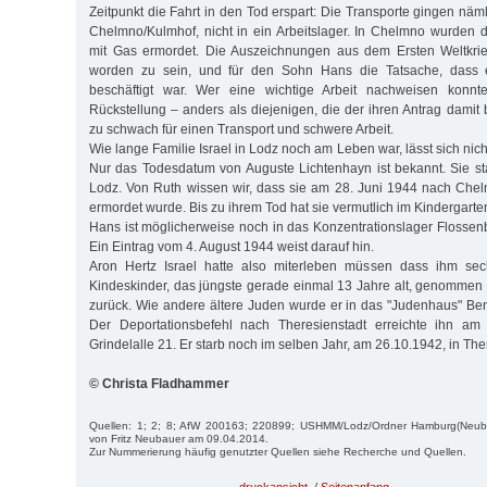
Zeitpunkt die Fahrt in den Tod erspart: Die Transporte gingen näml
Chelmno/Kulmhof, nicht in ein Arbeitslager. In Chelmno wurden 
mit Gas ermordet. Die Auszeichnungen aus dem Ersten Weltkri
worden zu sein, und für den Sohn Hans die Tatsache, dass 
beschäftigt war. Wer eine wichtige Arbeit nachweisen konnt
Rückstellung – anders als diejenigen, die der ihren Antrag damit
zu schwach für einen Transport und schwere Arbeit.
Wie lange Familie Israel in Lodz noch am Leben war, lässt sich nic
Nur das Todesdatum von Auguste Lichtenhayn ist bekannt. Sie s
Lodz. Von Ruth wissen wir, dass sie am 28. Juni 1944 nach Che
ermordet wurde. Bis zu ihrem Tod hat sie vermutlich im Kindergarten
Hans ist möglicherweise noch in das Konzentrationslager Flossen
Ein Eintrag vom 4. August 1944 weist darauf hin.
Aron Hertz Israel hatte also miterleben müssen dass ihm sec
Kindeskinder, das jüngste gerade einmal 13 Jahre alt, genommen w
zurück. Wie andere ältere Juden wurde er in das "Judenhaus" Bene
Der Deportationsbefehl nach Theresienstadt erreichte ihn am
Grindelalle 21. Er starb noch im selben Jahr, am 26.10.1942, in The
© Christa Fladhammer
Quellen: 1; 2; 8; AfW 200163; 220899; USHMM/Lodz/Ordner Hamburg(Neubau
von Fritz Neubauer am 09.04.2014.
Zur Nummerierung häufig genutzter Quellen siehe Recherche und Quellen.
druckansicht
/
Seitenanfang