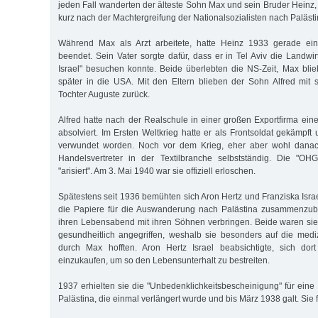
jeden Fall wanderten der älteste Sohn Max und sein Bruder Heinz
kurz nach der Machtergreifung der Nationalsozialisten nach Palästi
Während Max als Arzt arbeitete, hatte Heinz 1933 gerade ein
beendet. Sein Vater sorgte dafür, dass er in Tel Aviv die Landwi
Israel" besuchen konnte. Beide überlebten die NS-Zeit, Max blieb
später in die USA. Mit den Eltern blieben der Sohn Alfred mit 
Tochter Auguste zurück.
Alfred hatte nach der Realschule in einer großen Exportfirma ei
absolviert. Im Ersten Weltkrieg hatte er als Frontsoldat gekämpf
verwundet worden. Noch vor dem Krieg, eher aber wohl danach
Handelsvertreter in der Textilbranche selbstständig. Die "OHG
"arisiert". Am 3. Mai 1940 war sie offiziell erloschen.
Spätestens seit 1936 bemühten sich Aron Hertz und Franziska Israel
die Papiere für die Auswanderung nach Palästina zusammenzub
ihren Lebensabend mit ihren Söhnen verbringen. Beide waren sie
gesundheitlich angegriffen, weshalb sie besonders auf die medi
durch Max hofften. Aron Hertz Israel beabsichtigte, sich do
einzukaufen, um so den Lebensunterhalt zu bestreiten.
1937 erhielten sie die "Unbedenklichkeitsbescheinigung" für eine
Palästina, die einmal verlängert wurde und bis März 1938 galt. Sie 