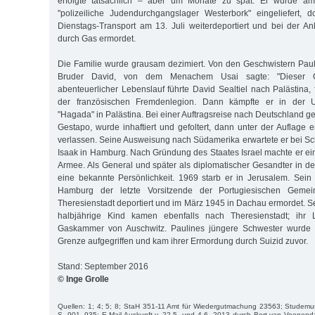
erfolgte tatsächlich – aber um Monate zu spät. Er wurde am
"polizeiliche Judendurchgangslager Westerbork" eingeliefert, 
Dienstags-Transport am 13. Juli weiterdeportiert und bei der Ank
durch Gas ermordet.
Die Familie wurde grausam dezimiert. Von den Geschwistern Paul
Bruder David, von dem Menachem Usai sagte: "Dieser O
abenteuerlicher Lebenslauf führte David Sealtiel nach Palästina, 
der französischen Fremdenlegion. Dann kämpfte er in der Un
"Hagada" in Palästina. Bei einer Auftragsreise nach Deutschland ger
Gestapo, wurde inhaftiert und gefoltert, dann unter der Auflage 
verlassen. Seine Ausweisung nach Südamerika erwartete er bei 
Isaak in Hamburg. Nach Gründung des Staates Israel machte er eine
Armee. Als General und später als diplomatischer Gesandter in d
eine bekannte Persönlichkeit. 1969 starb er in Jerusalem. Sei
Hamburg der letzte Vorsitzende der Portugiesischen Geme
Theresienstadt deportiert und im März 1945 in Dachau ermordet. S
halbjährige Kind kamen ebenfalls nach Theresienstadt; ihr
Gaskammer von Auschwitz. Paulines jüngere Schwester wurde a
Grenze aufgegriffen und kam ihrer Ermordung durch Suizid zuvor.
Stand: September 2016
© Inge Grolle
Quellen: 1; 4; 5; 8; StaH 351-11 Amt für Wiedergutmachung 23563; Studemun
S. 901–935; E-Mail Auskunft v. 22.5. und 4.6. 2013 durch Bert van Veenend