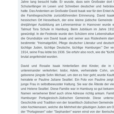
Jahre lang besucht hatte. Er wusste, dass sein Großvater dort 
Schulanfänger im Lesen und Schreiben deutscher und hebräisch
hatte. Das Andenken an Großvater David Isaak war für den Enkel A
die Familiegeschichte zurückführenden Erinnerung. David Isa
hessischen Ort Hesselbach, der eine kleine jüdische Gemeinde
dreijähriger Ausbildung am Lehrerseminar in Hannover wurde 
Talmud Tora Schule in Hamburg. Beim Jubiläum im Jahre 191
gewürdigt. In der Festrede wurde den Schülern eine Lebenshaltu
die Grundsätze von David Isaak und seiner aus Rüdesheim sta
bestimmte: "Heimatgefühl, Pflege deutscher Literatur und deuts
tüchtige Juden, tüchtige Deutsche, tüchtige Hamburger." Der ve
1914, seine Frau lebte bis 1936. Sie erfuhr also noch, wie die "tüc
brutal angefeindet wurden.
David und Rosalie Isaak hinterließen drei Kinder, die in
untereinander verkehrten: Isidor, Adele, verheiratete Cohn, 
geborene jüngste Sohn Michael, um den es hier geht, wurde Kau
heiratete er Pauline Juliane Sealtiel. Ein Foto von Pauline zeig
junge Frau in selbstbewusster Haltung. Sie war die Älteste der v
und Helene Sealtiel. Diese Familie war in Hamburg so gut bekannt
Namen versehener Brief auch ohne Adresse richtig ankam. Famili
Hamburger Portugiesisch-Jüdischen Gemeinde. Diese untersc
Geschichte und Tradition von der Israelitisch-Jüdischen Gemeinde
oder Aschkenasen, welche die Mehrheit der gläubigen Juden am Ort
der "Portugiesen" oder "Sepharden" waren einst von der Iberische