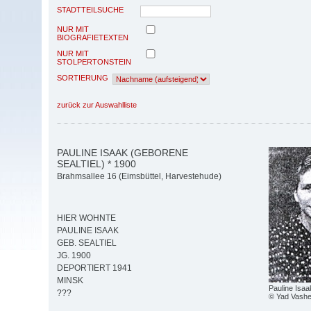
STADTTEILSUCHE
NUR MIT
BIOGRAFIETEXTEN
NUR MIT
STOLPERTONSTEIN
SORTIERUNG
zurück zur Auswahlliste
PAULINE ISAAK (GEBORENE
SEALTIEL) * 1900
Brahmsallee 16 (Eimsbüttel, Harvestehude)
HIER WOHNTE
PAULINE ISAAK
GEB. SEALTIEL
JG. 1900
DEPORTIERT 1941
MINSK
Pauline Isaak
???
© Yad Vash