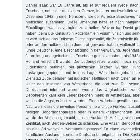
Daniel Isaak war 16 Jahre alt, als er auf legalem Wege nach H
Enschede, nahe der deutschen Grenze, lebte er nachweislich vom
Dezember 1942 in einer Pension unter der Adresse Strootsweg 46
Menschen zusammen. Diese Unterkunft hatte er nach halbjähr
Flüchtlingen war es verboten zu arbeiten. Wovon hat David gel
haben, beim US-Konsulat in Rotterdam ein Visum für sich und sei
er wird sich an das jüdische Flüchtlingscomité, die Zentralstelle f
oder an den holländischen Judenrat gewandt haben; vielleicht fa
junge Deutsche, eine Beschäftigung in der Verwaltung. Jedenfalls
Jahre lang unangefochten in Enschede gelebt zu haben, bis 1942 
Holland verschärft wurde. Die Judengesetze wurden noch rigi
Judensterns befohlen, bei plötzlichen Razzien wurden Hun
Lastwagen gepfercht und in das Lager Westerbork gebracht. V
Dienstag Züge beladen mit jüdischen Häftlingen nach Osten an ei
Unter den Insassen von Westerbork, die dort zum Teil schon 
Deutschland interniert waren, wurde das Unglaubliche zur 
Deportierten kam kein Lebenszeichen mehr. In Amsterdam, aber
wuchs die Angst, erfasst zu werden. Einen Aufschub gewährte nur
Nachweis, dass die jeweilige Person eine wichtige Funktion ausübt
riesigen Behördenapparates oder in einem kriegswichtigen Bet
wurde der Versuch gemacht, ihn als Austausch-Häftling, versehe
Zertifikat, nach Bergen-Belsen zu schicken. Eine Anzahl der dort i
als eine Art wertvolle "Verhandlungsmasse" für einen eventuel
feindlichen Ausland internierte Deutsche bereitgehalten. Die Bestä