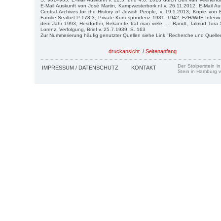
E-Mail Auskunft von José Martin, Kampwesterbork.nl v. 26.11.2012; E-Mail Au
Central Archives for the History of Jewish People, v. 19.5.2013; Kopie vo
Familie Sealtiel P 178.3, Private Korrespondenz 1931–1942; FZH/WdE Interv
dem Jahr 1993; Hesdörffer, Bekannte traf man viele …; Randt, Talmud Tora 
Lorenz, Verfolgung, Brief v. 25.7.1939, S. 163
Zur Nummerierung häufig genutzter Quellen siehe Link "Recherche und Quelle
druckansicht
/
Seitenanfang
Der Stolperstein i
IMPRESSUM / DATENSCHUTZ
KONTAKT
Stein in Hamburg v