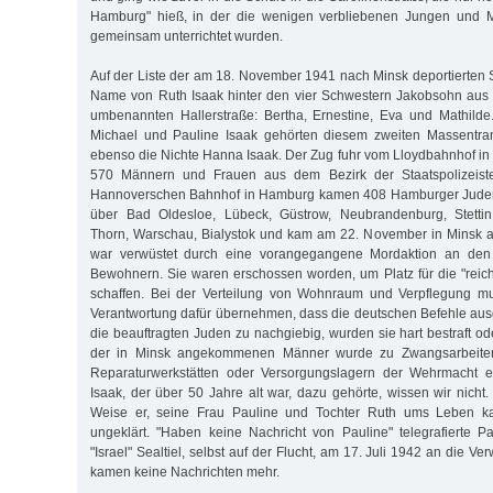
Hamburg" hieß, in der die wenigen verbliebenen Jungen und M
gemeinsam unterrichtet wurden.
Auf der Liste der am 18. November 1941 nach Minsk deportierten 
Name von Ruth Isaak hinter den vier Schwestern Jakobsohn aus 
umbenannten Hallerstraße: Bertha, Ernestine, Eva und Mathilde
Michael und Pauline Isaak gehörten diesem zweiten Massentra
ebenso die Nichte Hanna Isaak. Der Zug fuhr vom Lloydbahnhof in 
570 Männern und Frauen aus dem Bezirk der Staatspolizeist
Hannoverschen Bahnhof in Hamburg kamen 408 Hamburger Juden 
über Bad Oldesloe, Lübeck, Güstrow, Neubrandenburg, Stettin
Thorn, Warschau, Bialystok und kam am 22. November in Minsk a
war verwüstet durch eine vorangegangene Mordaktion an den 
Bewohnern. Sie waren erschossen worden, um Platz für die "rei
schaffen. Bei der Verteilung von Wohnraum und Verpflegung mu
Verantwortung dafür übernehmen, dass die deutschen Befehle au
die beauftragten Juden zu nachgiebig, wurden sie hart bestraft od
der in Minsk angekommenen Männer wurde zu Zwangsarbeiten
Reparaturwerkstätten oder Versorgungslagern der Wehrmacht e
Isaak, der über 50 Jahre alt war, dazu gehörte, wissen wir nich
Weise er, seine Frau Pauline und Tochter Ruth ums Leben ka
ungeklärt. "Haben keine Nachricht von Pauline" telegrafierte 
"Israel" Sealtiel, selbst auf der Flucht, am 17. Juli 1942 an die V
kamen keine Nachrichten mehr.