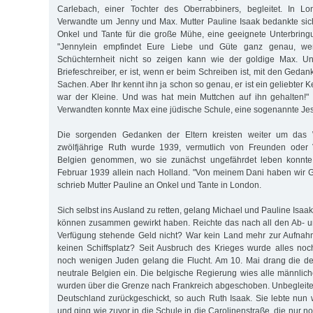
Carlebach, einer Tochter des Oberrabbiners, begleitet. In L
Verwandte um Jenny und Max. Mutter Pauline Isaak bedankte sic
Onkel und Tante für die große Mühe, eine geeignete Unterbring
"Jennylein empfindet Eure Liebe und Güte ganz genau, w
Schüchternheit nicht so zeigen kann wie der goldige Max. Un
Briefeschreiber, er ist, wenn er beim Schreiben ist, mit den Ged
Sachen. Aber Ihr kennt ihn ja schon so genau, er ist ein geliebter 
war der Kleine. Und was hat mein Muttchen auf ihn gehalten!"
Verwandten konnte Max eine jüdische Schule, eine sogenannte Je
Die sorgenden Gedanken der Eltern kreisten weiter um das 
zwölfjährige Ruth wurde 1939, vermutlich von Freunden oder 
Belgien genommen, wo sie zunächst ungefährdet leben konnte.
Februar 1939 allein nach Holland. "Von meinem Dani haben wir Go
schrieb Mutter Pauline an Onkel und Tante in London.
Sich selbst ins Ausland zu retten, gelang Michael und Pauline Isaak
können zusammen gewirkt haben. Reichte das nach all den Ab- 
Verfügung stehende Geld nicht? War kein Land mehr zur Aufnahm
keinen Schiffsplatz? Seit Ausbruch des Krieges wurde alles noch
noch wenigen Juden gelang die Flucht. Am 10. Mai drang die d
neutrale Belgien ein. Die belgische Regierung wies alle männlich
wurden über die Grenze nach Frankreich abgeschoben. Unbegleit
Deutschland zurückgeschickt, so auch Ruth Isaak. Sie lebte nun w
und ging wie zuvor in die Schule in die Carolinenstraße, die nur n