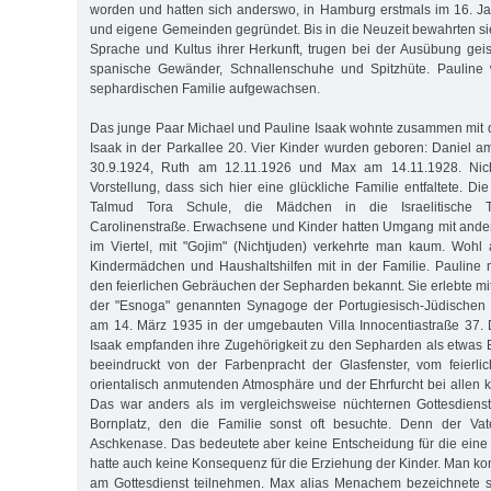
worden und hatten sich anderswo, in Hamburg erstmals im 16. Ja
und eigene Gemeinden gegründet. Bis in die Neuzeit bewahrten sie
Sprache und Kultus ihrer Herkunft, trugen bei der Ausübung geist
spanische Gewänder, Schnallenschuhe und Spitzhüte. Pauline 
sephardischen Familie aufgewachsen.
Das junge Paar Michael und Pauline Isaak wohnte zusammen mit 
Isaak in der Parkallee 20. Vier Kinder wurden geboren: Daniel 
30.9.1924, Ruth am 12.11.1926 und Max am 14.11.1928. Nich
Vorstellung, dass sich hier eine glückliche Familie entfaltete. D
Talmud Tora Schule, die Mädchen in die Israelitische T
Carolinenstraße. Erwachsene und Kinder hatten Umgang mit ande
im Viertel, mit "Gojim" (Nichtjuden) verkehrte man kaum. Wohl a
Kindermädchen und Haushaltshilfen mit in der Familie. Pauline 
den feierlichen Gebräuchen der Sepharden bekannt. Sie erlebte mi
der "Esnoga" genannten Synagoge der Portugiesisch-Jüdischen 
am 14. März 1935 in der umgebauten Villa Innocentiastraße 37. 
Isaak empfanden ihre Zugehörigkeit zu den Sepharden als etwas
beeindruckt von der Farbenpracht der Glasfenster, vom feierl
orientalisch anmutenden Atmosphäre und der Ehrfurcht bei allen 
Das war anders als im vergleichsweise nüchternen Gottesdien
Bornplatz, den die Familie sonst oft besuchte. Denn der Vat
Aschkenase. Das bedeutete aber keine Entscheidung für die eine
hatte auch keine Konsequenz für die Erziehung der Kinder. Man ko
am Gottesdienst teilnehmen. Max alias Menachem bezeichnete se