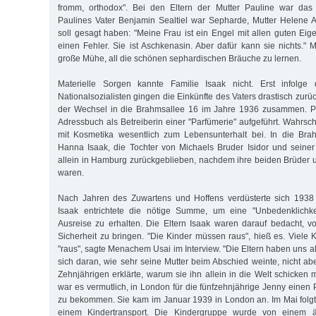
fromm, orthodox". Bei den Eltern der Mutter Pauline war das 
Paulines Vater Benjamin Sealtiel war Sepharde, Mutter Helene 
soll gesagt haben: "Meine Frau ist ein Engel mit allen guten Eig
einen Fehler. Sie ist Aschkenasin. Aber dafür kann sie nichts." 
große Mühe, all die schönen sephardischen Bräuche zu lernen.
Materielle Sorgen kannte Familie Isaak nicht. Erst infolge 
Nationalsozialisten gingen die Einkünfte des Vaters drastisch zurüc
der Wechsel in die Brahmsallee 16 im Jahre 1936 zusammen. P
Adressbuch als Betreiberin einer "Parfümerie" aufgeführt. Wahrsch
mit Kosmetika wesentlich zum Lebensunterhalt bei. In die Br
Hanna Isaak, die Tochter von Michaels Bruder Isidor und seine
allein in Hamburg zurückgeblieben, nachdem ihre beiden Brüder un
waren.
Nach Jahren des Zuwartens und Hoffens verdüsterte sich 1938 
Isaak entrichtete die nötige Summe, um eine "Unbedenklichke
Ausreise zu erhalten. Die Eltern Isaak waren darauf bedacht, vo
Sicherheit zu bringen. "Die Kinder müssen raus", hieß es. Viele
"raus", sagte Menachem Usai im Interview. "Die Eltern haben uns alle
sich daran, wie sehr seine Mutter beim Abschied weinte, nicht ab
Zehnjährigen erklärte, warum sie ihn allein in die Welt schicken
war es vermutlich, in London für die fünfzehnjährige Jenny einen P
zu bekommen. Sie kam im Januar 1939 in London an. Im Mai folgte
einem Kindertransport. Die Kindergruppe wurde von einem 