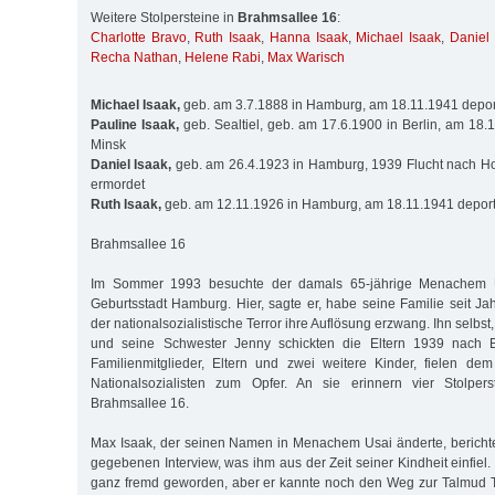
Weitere Stolpersteine in
Brahmsallee 16
:
Charlotte Bravo
,
Ruth Isaak
,
Hanna Isaak
,
Michael Isaak
,
Daniel 
Recha Nathan
,
Helene Rabi
,
Max Warisch
Michael Isaak,
geb. am 3.7.1888 in Hamburg, am 18.11.1941 deport
Pauline Isaak,
geb. Sealtiel, geb. am 17.6.1900 in Berlin, am 18.
Minsk
Daniel Isaak,
geb. am 26.4.1923 in Hamburg, 1939 Flucht nach Ho
ermordet
Ruth Isaak,
geb. am 12.11.1926 in Hamburg, am 18.11.1941 deport
Brahmsallee 16
Im Sommer 1993 besuchte der damals 65-jährige Menachem U
Geburtsstadt Hamburg. Hier, sagte er, habe seine Familie seit Ja
der nationalsozialistische Terror ihre Auflösung erzwang. Ihn selbs
und seine Schwester Jenny schickten die Eltern 1939 nach 
Familienmitglieder, Eltern und zwei weitere Kinder, fielen de
Nationalsozialisten zum Opfer. An sie erinnern vier Stolpe
Brahmsallee 16.
Max Isaak, der seinen Namen in Menachem Usai änderte, bericht
gegebenen Interview, was ihm aus der Zeit seiner Kindheit einfiel. 
ganz fremd geworden, aber er kannte noch den Weg zur Talmud To