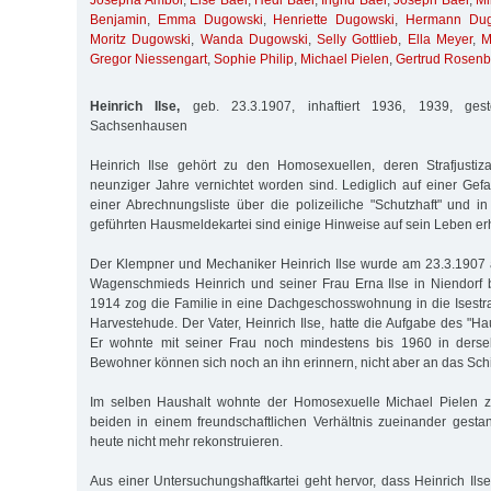
Josepha Ambor
,
Else Baer
,
Hedi Baer
,
Ingrid Baer
,
Joseph Baer
,
Mi
Benjamin
,
Emma Dugowski
,
Henriette Dugowski
,
Hermann Dug
Moritz Dugowski
,
Wanda Dugowski
,
Selly Gottlieb
,
Ella Meyer
,
M
Gregor Niessengart
,
Sophie Philip
,
Michael Pielen
,
Gertrud Rosen
Heinrich Ilse,
geb. 23.3.1907, inhaftiert 1936, 1939, ges
Sachsenhausen
Heinrich Ilse gehört zu den Homosexuellen, deren Strafjustiz
neunziger Jahre vernichtet worden sind. Lediglich auf einer Gefa
einer Abrechnungsliste über die polizeiliche "Schutzhaft" und in
geführten Hausmeldekartei sind einige Hinweise auf sein Leben er
Der Klempner und Mechaniker Heinrich Ilse wurde am 23.3.1907 
Wagenschmieds Heinrich und seiner Frau Erna Ilse in Niendorf
1914 zog die Familie in eine Dachgeschosswohnung in die Isest
Harvestehude. Der Vater, Heinrich Ilse, hatte die Aufgabe des "
Er wohnte mit seiner Frau noch mindestens bis 1960 in derse
Bewohner können sich noch an ihn erinnern, nicht aber an das Sch
Im selben Haushalt wohnte der Homosexuelle Michael Pielen z
beiden in einem freundschaftlichen Verhältnis zueinander gesta
heute nicht mehr rekonstruieren.
Aus einer Untersuchungshaftkartei geht hervor, dass Heinrich Il