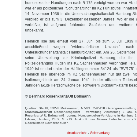
homosexueller Handlungen nach § 175 verfolgt worden war. Ab
war er als polizeilicher "Schutzhäftling" im KZ Fuhlsbüttel inhaftie
14. No­vem­ber 1936 in die Untersuchungshaftanstalt Hamburg-Sta
verblieb er bis zum 3. Dezember desselben Jahres. Wo er die a
verbüßte, ist aufgrund fehlender Strafakten und weiterer 
unbekannt.
Heinrich Ilse saß erneut vom 27. Juni bis zum 5. Juli 1939 
anschließend wegen "widernatürlicher Unzucht" n
Untersuchungshaftanstalt Hamburg-Stadt ein. Am 26. September 
seine Überstellung zur Kriminalpolizei Hamburg, die ihn 
Polizeigefängnis Hütten ins KZ Sachsenhausen verbringen ließ
1940 ist er dort unter der Häftlingsnummer 34124 als "BV/175
Heinrich Ilse überlebte im KZ Sachsenhausen nur gut zwei Mo
Isolierungsblock am 24. Januar 1941. In der offiziellen Todes
Jährigen akute Herzschwäche bei schwerem Dickdarmkatarrh besch
© Bernhard Rosenkranz/Ulf Bollmann
Quellen: StaHH, 332-8 Meldewesen, A 50/1; 242-11II Gefängnisverwaltung 
Staatsanwaltschaft Oberlandesgericht – Verwaltung, Ablieferung 2, 45
Rosenkranz/ U. Bollmann/G. Lorenz, Homosexuellen-Verfolgung in Hamburg
Edition, Ham­burg 2009, S. 219. Auskunft Frau Monika Liebscher vom 7.9
Gedenkstätte Sachsenhausen.
druckansicht
/
Seitenanfang