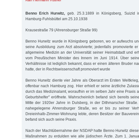
Karl Hermann Rüther
Benno Erich Hurwitz,
geb. 25.3.1889 in Königsberg, Suizid im 
Hamburg-Fuhlsbüttel am 25.10.1938
Krausestraße 79 (Ahrensburger Straße 99)
Benno Hurwitz wurde in Königsberg geboren, wo er aufwuchs un
seine Ausbildung zum Arzt absolvierte; jedenfalls promovierte 
allgemeine Medizin an der Universität seiner Heimatstadt und erh
vom Preußischen Minister des Innern im Juni 1914. Über seine
Verhältnisse ist lediglich bekannt, dass er einen älteren Bruder 
hatte, der in Rechtswissenschaft promoviert wurde
Benno Hurwitz diente vier Jahre als Oberarzt im Ersten Weltkrie
offenbar nach Hamburg zog. Hier erhielt er seine ärztliche Zula
durch das Medizinalamt, woraufhin er im selben Jahr eine Praxis al
Geburtshelfer" eröffnete. Wahrscheinlich befand sich bereits sein
Mitte der 1920er Jahre in Dulsberg, in der Dithmarscher Straße
nahegelegene Ahrensburger Straße, wo er bis zu seiner Verh
Dreieinhalb-Zimmer-Wohnung lebte, deren Besitzer der Bauverei
befand sich auch seine Praxis.
Nach der Machtübernahme der NSDAP hatte Benno Hurwitz diesel
Maßnahmen zu erdulden wie alle jüdischen Ärzte. Zum 1. Janu