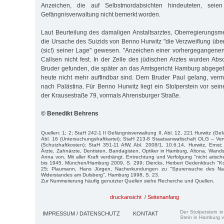
Anzeichen, die auf Selbstmordabsichten hindeuteten, sei
Gefängnisverwaltung nicht bemerkt worden.
Laut Beurteilung des damaligen Anstaltsarztes, Oberregierungsmed
die Ursache des Suizids von Benno Hurwitz "die Verzweiflung über
(sic!) seiner Lage" gewesen. "Anzeichen einer vorhergegangenen
Callsen nicht fest. In der Zelle des jüdischen Arztes wurden Abs
Bruder gefunden, die später an das Amtsgericht Hamburg abgege
heute nicht mehr auffindbar sind. Dem Bruder Paul gelang, vermu
nach Palästina. Für Benno Hurwitz liegt ein Stolperstein vor sei
der Krausestraße 79, vormals Ahrensburger Straße.
© Benedikt Behrens
Quellen: 1; 2; StaH 242-1 II Gefängnisverwaltung II, Abl. 12, 221 Hurwitz (G
Abl. 16 (Untersuchungshaftkartei); StaH 213-8 Staatsanwaltschaft OLG – Ve
(Schutzhaftkosten); StaH 351-11 AfW, Abl. 2008/1, 10.6.14, Hurwitz, Ernst;
Ärzte, Zahnärzte, Dentisten, Bandagisten, Optiker in Hamburg, Altona, Wandsb
Anna von, Mit aller Kraft verdrängt. Entrechtung und Verfolgung "nicht arisc
bis 1945, München/Hamburg 2009, S. 299; Diercks, Herbert Gedenkbuch "K
25; Plaumann, Hans Jürgen, Nacherkundungen zu "Spurensuche des Nati
Widerstandes am Dulsberg", Hamburg 1998, S. 23.
Zur Nummerierung häufig genutzter Quellen siehe Recherche und Quellen.
druckansicht
/
Seitenanfang
Der Stolperstein i
IMPRESSUM / DATENSCHUTZ
KONTAKT
Stein in Hamburg v