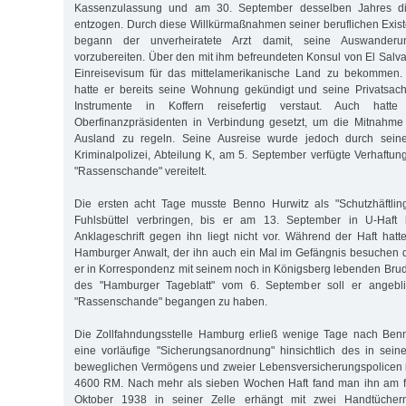
Kassenzulassung und am 30. September desselben Jahres die
entzogen. Durch diese Willkürmaßnahmen seiner beruflichen Exis
begann der unverheiratete Arzt damit, seine Auswander
vorzubereiten. Über den mit ihm befreundeten Konsul von El Salva
Einreisevisum für das mittelamerikanische Land zu bekommen
hatte er bereits seine Wohnung gekündigt und seine Privatsach
Instrumente in Koffern reisefertig verstaut. Auch hat
Oberfinanzpräsidenten in Verbindung gesetzt, um die Mitnahme
Ausland zu regeln. Seine Ausreise wurde jedoch durch seine
Kriminalpolizei, Abteilung K, am 5. September verfügte Verhaftu
"Rassenschande" vereitelt.
Die ersten acht Tage musste Benno Hurwitz als "Schutzhäftling
Fuhlsbüttel verbringen, bis er am 13. September in U-Haft k
Anklageschrift gegen ihn liegt nicht vor. Während der Haft hat
Hamburger Anwalt, der ihn auch ein Mal im Gefängnis besuchen 
er in Korrespondenz mit seinem noch in Königsberg lebenden Brud
des "Hamburger Tageblatt" vom 6. September soll er angebl
"Rassenschande" begangen zu haben.
Die Zollfahndungsstelle Hamburg erließ wenige Tage nach Benn
eine vorläufige "Sicherungsanordnung" hinsichtlich des in sein
beweglichen Vermögens und zweier Lebensversicherungspolicen 
4600 RM. Nach mehr als sieben Wochen Haft fand man ihn am f
Oktober 1938 in seiner Zelle erhängt mit zwei Handtücher