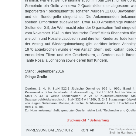
In Minsk war erst wenige Monate zuvor, im Juli 1941, für die dort
Gemeinde ein Getto von etwa 2 Quadratkilometer abgesperrt wor
deportierten "Reichsjuden" zu schaffen, wurden 12.000 Bewohner
und ein Sondergetto eingerichtet. Die Ankommenden bekame
soeben Ermordeten zugewiesen. Etwa 1400 Arbeitsfähige wurden
Stellen der SS, der Wehrmacht oder der Organisation Todt eingetei
vom November 1941 in das "deutsche Getto" Minsk überlebten fü
wie John und Rosalie Jacobsohn und ihre fünf Kinder zu Tode kame
der Antrag auf Wiedergutmachung gibt darüber keinen Anhaltsp
1970 abgebrochen wurde er von Asnath Stern, geb. Kahan, geb. 
ermordeten Eltern und vier Geschwistern, außerdem nach ihrem
Tante Rosalia Johnsohn sowie deren fünf Kindern.
Stand: September 2016
© Inge Grolle
Quellen: 1; 4; 6; StaH 522-1 Jüdische Gemeinde 992 b; 992e Band 4;
Personalakte John Jacobsohn Justizverwaltung; StaH 351-11 Amt für Wied
StaH A 42 D weiße Steuerkarten; A 25 D Kultussteuerkarten; St
Staatsangehörigkeitsaufsicht; StaH 332-7 A I f 269; S. 242 Staatsangehörigkeits
von Jürgen Sielemann; Morisse, Jüdische Rechtsanwälte; Hecht, Unsichtbare
Heft 1, S. 88.
Zur Nummerierung häufig genutzter Quellen siehe Link "Recherche und Quelle
druckansicht
/
Seitenanfang
Der Stolperstein i
IMPRESSUM / DATENSCHUTZ
KONTAKT
Stein in Hamburg v