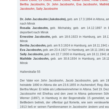
David Eldod
,
Eli Eldod
,
Judith Eldod
,
Naftali Eldod
,
Rosa Eldod
Bertha Jacobsohn
,
Dr. John Jacobsohn
,
Eva Jacobsohn
,
Mathil
Jacobsohn
,
Sally Jacobsohn
Dr. John Jacobsohn (Jakobsohn),
geb. am 17.3.1894 in Altona, am
nach Minsk
Rosalia Jacobsohn,
geb. Michalsky, geb. am 14.12.1897 in B
deportiert nach Minsk
Ernestine Jacobsohn,
geb. am 18.6.1923 in Hamburg, am 18.11
Minsk
Bertha Jacobsohn,
geb. am 9.3.1924 in Hamburg, am 18.11.1941 d
Eva Jacobsohn,
geb. am 23.4.1927 in Hamburg, am 18.11.1941 dep
Sally Jacobsohn,
geb. am 22.7.1930 in Hamburg, am 18.11.1941 de
Mathilde Jacobsohn,
geb. am 30.8.1934 in Hamburg, am 18.11.
Minsk
Hallerstraße 55
Der Vater von John Jacobsohn, Jacob Jacobssohn, geb. am 19.
heiratete 1890 in Altona die am 23.6.1855 in Aschendorf, Reg.-B
Bertha Meyer. Er lebte als Lotterieeinnehmer in Altona. Seit 19. 
Jacobssohn mit Ehefrau und den zwei in Altona geborenen Söh
Werner (1897), in Hamburg in der Bogenstraße 15 gemeldet, w
Bettfedern betrieb, der offenbar gut florierte, wie sein versteue
1913 ließ er seinen Familiennamen in Jacobsohn ändern und wur