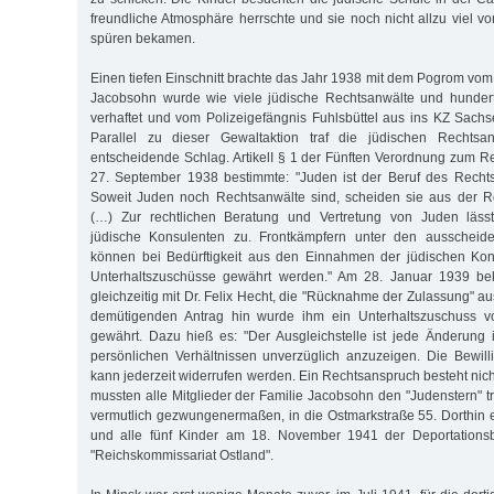
freundliche Atmosphäre herrschte und sie noch nicht allzu viel v
spüren bekamen.
Einen tiefen Einschnitt brachte das Jahr 1938 mit dem Pogrom vom
Jacobsohn wurde wie viele jüdische Rechtsanwälte und hunde
verhaftet und vom Polizeigefängnis Fuhlsbüttel aus ins KZ Sach
Parallel zu dieser Gewaltaktion traf die jüdischen Rechts
entscheidende Schlag. ArtikelI § 1 der Fünften Verordnung zum 
27. September 1938 bestimmte: "Juden ist der Beruf des Rechts
Soweit Juden noch Rechtsanwälte sind, scheiden sie aus der Re
(…) Zur rechtlichen Beratung und Vertretung von Juden lässt
jüdische Konsulenten zu. Frontkämpfern unter den ausscheid
können bei Bedürftigkeit aus den Einnahmen der jüdischen Kons
Unterhaltszuschüsse gewährt werden." Am 28. Januar 1939 b
gleichzeitig mit Dr. Felix Hecht, die "Rücknahme der Zulassung" a
demütigenden Antrag hin wurde ihm ein Unterhaltszuschuss 
gewährt. Dazu hieß es: "Der Ausgleichstelle ist jede Änderung i
persönlichen Verhältnissen unverzüglich anzuzeigen. Die Bewil
kann jederzeit widerrufen werden. Ein Rechtsanspruch besteht nic
mussten alle Mitglieder der Familie Jacobsohn den "Judenstern" t
vermutlich gezwungenermaßen, in die Ostmarkstraße 55. Dorthin
und alle fünf Kinder am 18. November 1941 der Deportationsb
"Reichskommissariat Ostland".