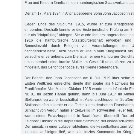
Frau und Kindern förmlich in den hamburgischen Staatsverband 
Der am 17. März 1894 in Altona geborene Sohn John Jacobsohn stu
Gegen Ende des Studiums, 1915, wurde er zum Kriegsdienst
einberufen. Deshalb konnte er die Erste juristische Prüfung am 7
nur als "Notprüfung" ablegen. Sie wurde ihm erst angerechnet, 
1916 die hamburgische Staatsbürgerschaft erworben und 
Semesterzahl durch Belegen von Veranstaltungen der Uni
nachgereicht hatte. Dazu bekam er Urlaub vom Kriegsdienst. Als 
versuchte er vergebens, zum Dienst an einem Hamburger Gericht 
um nebenbei seine kranke Mutter im Geschäft unterstützen zu
mitgeteilt, das Gericht benötige zurzeit keine Referendare.
Der Bericht, den John Jacobsohn am 6. Juli 1919 über seine mil
Ersten Weltkrieg einreichte, diente ihm später als Nachweis fü
Frontkämpfer: Von Mai bis Oktober 1915 wurde er im Infanterie-Er
Nr. 81 im Bezirk Hanau geführt, dann bis Juni 1917 im Armier
Stellungskrieg war er beschäftigt mit Materialschleppen im Straße
Stationstelefonist lernte er die Technik des deutschen Eisenbahn
Schlacht von Verdun nahm er zeitweilig im schwersten Feuer teil.
wurde einem Ersatztruppenteil in Saarbrücken überstellt. Dort er
Feldpost Einblick in die depressive Stimmung der elsässisch-loth
Der Einsatz in einer Luftsperrabteilung, die Fesselballons zum S
Industrie aufsteigen ließ, war sein letztes Kommando im Krieg