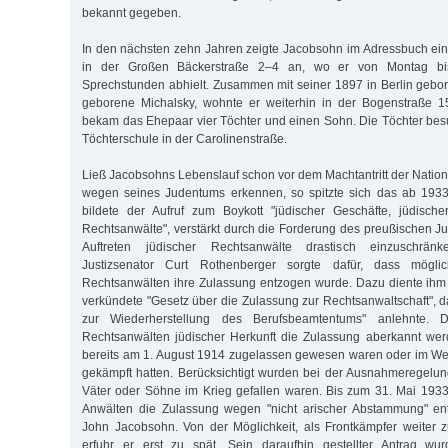
bekannt gegeben.
In den nächsten zehn Jahren zeigte Jacobsohn im Adressbuch ei
in der Großen Bäckerstraße 2–4 an, wo er von Montag bi
Sprechstunden abhielt. Zusammen mit seiner 1897 in Berlin gebo
geborene Michalsky, wohnte er weiterhin in der Bogenstraße 
bekam das Ehepaar vier Töchter und einen Sohn. Die Töchter besuc
Töchterschule in der Carolinenstraße.
Ließ Jacobsohns Lebenslauf schon vor dem Machtantritt der Nation
wegen seines Judentums erkennen, so spitzte sich das ab 1933
bildete der Aufruf zum Boykott "jüdischer Geschäfte, jüdische
Rechtsanwälte", verstärkt durch die Forderung des preußischen Jus
Auftreten jüdischer Rechtsanwälte drastisch einzuschrä
Justizsenator Curt Rothenberger sorgte dafür, dass möglic
Rechtsanwälten ihre Zulassung entzogen wurde. Dazu diente ihm
verkündete "Gesetz über die Zulassung zur Rechtsanwaltschaft", d
zur Wiederherstellung des Berufsbeamtentums" anlehnte. D
Rechtsanwälten jüdischer Herkunft die Zulassung aberkannt wer
bereits am 1. August 1914 zugelassen gewesen waren oder im Wel
gekämpft hatten. Berücksichtigt wurden bei der Ausnahmeregelu
Väter oder Söhne im Krieg gefallen waren. Bis zum 31. Mai 19
Anwälten die Zulassung wegen "nicht arischer Abstammung" en
John Jacobsohn. Von der Möglichkeit, als Frontkämpfer weiter 
erfuhr er erst zu spät. Sein daraufhin gestellter Antrag wu