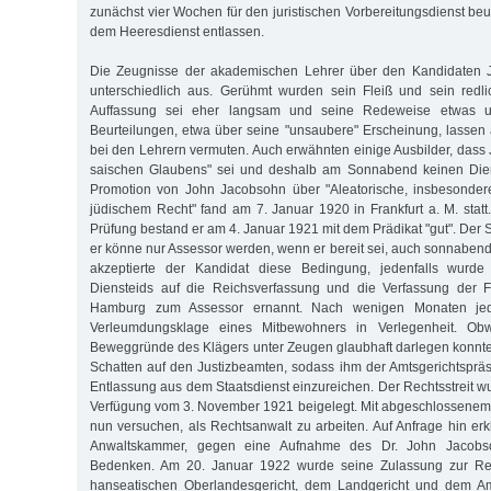
zunächst vier Wochen für den juristischen Vorbereitungsdienst be
dem Heeresdienst entlassen.
Die Zeugnisse der akademischen Lehrer über den Kandidaten J
unterschiedlich aus. Gerühmt wurden sein Fleiß und sein red
Auffassung sei eher langsam und seine Redeweise etwas un
Beurteilungen, etwa über seine "unsaubere" Erscheinung, lassen 
bei den Lehrern vermuten. Auch erwähnten einige Ausbilder, dass
saischen Glaubens" sei und deshalb am Sonnabend keinen Dienst
Promotion von John Jacobsohn über "Aleatorische, insbesonder
jüdischem Recht" fand am 7. Januar 1920 in Frankfurt a. M. statt.
Prüfung bestand er am 4. Januar 1921 mit dem Prädikat "gut". Der Se
er könne nur Assessor werden, wenn er bereit sei, auch sonnabend
akzeptierte der Kandidat diese Bedingung, jedenfalls wurde
Diensteids auf die Reichsverfassung und die Verfassung der 
Hamburg zum Assessor ernannt. Nach wenigen Monaten jed
Verleumdungsklage eines Mitbewohners in Verlegenheit. Ob
Beweggründe des Klägers unter Zeugen glaubhaft darlegen konnte, 
Schatten auf den Justizbeamten, sodass ihm der Amtsgerichtspräs
Entlassung aus dem Staatsdienst einzureichen. Der Rechtsstreit w
Verfügung vom 3. November 1921 beigelegt. Mit abgeschlossenem
nun versuchen, als Rechtsanwalt zu arbeiten. Auf Anfrage hin erk
Anwaltskammer, gegen eine Aufnahme des Dr. John Jacobs
Bedenken. Am 20. Januar 1922 wurde seine Zulassung zur Rec
hanseatischen Oberlandesgericht, dem Landgericht und dem Am