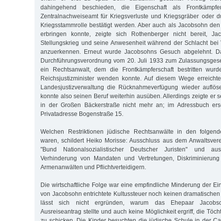
dahingehend beschieden, die Eigenschaft als Frontkämp
Zentralnachweiseamt für Kriegsverluste und Kriegsgräber oder d
Kriegsstammrolle bestätigt werden. Aber auch als Jacobsohn de
erbringen konnte, zeigte sich Rothenberger nicht bereit, Ja
Stellungskrieg und seine Anwesenheit während der Schlacht bei 
anzuerkennen. Erneut wurde Jacobsohns Gesuch abgelehnt. Da
Durchführungsverordnung vom 20. Juli 1933 zum Zulassungsgeset
ein Rechtsanwalt, dem die Frontkämpferschaft bestritten wurd
Reichsjustizminister wenden konnte. Auf diesem Wege erreicht
Landesjustizverwaltung die Rücknahmeverfügung wieder auflös
konnte also seinen Beruf weiterhin ausüben. Allerdings zeigte er
in der Großen Bäckerstraße nicht mehr an; im Adressbuch ers
Privatadresse Bogenstraße 15.
Welchen Restriktionen jüdische Rechtsanwälte in den folgend
waren, schildert Heiko Morisse: Ausschluss aus dem Anwaltsvere
"Bund Nationalsozialistischer Deutscher Juristen" und au
Verhinderung von Mandaten und Vertretungen, Diskriminierung
Armenanwälten und Pflichtverteidigern.
Die wirtschaftliche Folge war eine empfindliche Minderung der Ei
von Jacobsohn entrichtete Kultussteuer noch keinen dramatische
lässt sich nicht ergründen, warum das Ehepaar Jacobso
Ausreiseantrag stellte und auch keine Möglichkeit ergriff, die Töch
zu schicken. Die Kinder besuchten die jüdische Schule in der Ca