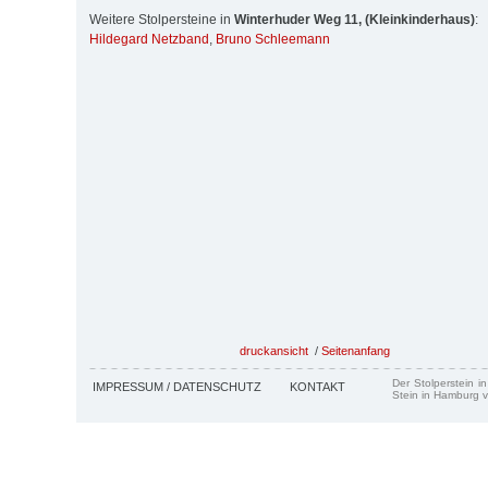
Weitere Stolpersteine in
Winterhuder Weg 11, (Kleinkinderhaus)
:
Hildegard Netzband
,
Bruno Schleemann
druckansicht
/
Seitenanfang
Der Stolperstein i
IMPRESSUM / DATENSCHUTZ
KONTAKT
Stein in Hamburg v