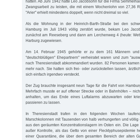
hätten. Ab Juni 1942 hatte Leo Jacobsohn für die Firma Semmelhac
Zwangsarbeit zu leisten, die mit einem Wochenlohn von 27,36 R
"Arier" erhielt mindestens doppelt, wenn nicht dreimal so viel.
Als die Wohnung in der Heinrich-Barth-Straße bei den schwer
Hamburg im Juli 1943 völlig zerstört wurde, bekam Leo Jacob
zunächst am Reeseberg und dann am Lerchenweg 4 (heute: Wett
Harburg zugewiesen.
Am 14. Februar 1945 gehörte er zu dem 161 Männern und 
"deutschblütigen" Ehepartnern" verheiratet waren und zum "auswä
nach Theresienstadt abkommandiert wurden. 82 Personen kamen d
mehr nach. Sie hatten sich frei- oder zurückstellen lassen, ärztlic
sich einfach irgendwo versteckt.
Der Zug brauchte insgesamt neun Tage für die Fahrt von Hambur
Mehrfach musste er auf offener Strecke oder in Bahnhöfen – nich
anhalten, um das Ende eines Luftalarms abzuwarten oder krie
passieren zu lassen.
In Theresienstadt trafen in den folgenden Wochen laufe
Marschkolonnen mit Tausenden von halb verhungerten und völlig
aus den ge­räumten Konzentrationslagern im Osten ein. Die Lage 
außer Kon­trol­le, als das Getto von einer Flecktyphusepidemie 
einer Quarantäne, die über dem gesamten Bereich der alten Ga