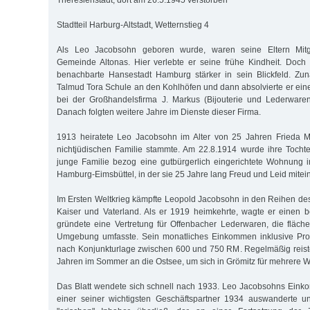
Theresienstadt, dort am 26.5.1945 verstorben
Stadtteil Harburg-Altstadt, Wetternstieg 4
Als Leo Jacobsohn geboren wurde, waren seine Eltern Mitg
Gemeinde Altonas. Hier verlebte er seine frühe Kindheit. Doch
benachbarte Hansestadt Hamburg stärker in sein Blickfeld. Zun
Talmud Tora Schule an den Kohlhöfen und dann absolvierte er ei
bei der Großhandelsfirma J. Markus (Bijouterie und Lederware
Danach folgten weitere Jahre im Dienste dieser Firma.
1913 heiratete Leo Jacobsohn im Alter von 25 Jahren Frieda M
nichtjüdischen Familie stammte. Am 22.8.1914 wurde ihre Tocht
junge Familie bezog eine gutbürgerlich eingerichtete Wohnung i
Hamburg-Eimsbüttel, in der sie 25 Jahre lang Freud und Leid mitein
Im Ersten Weltkrieg kämpfte Leopold Jacobsohn in den Reihen de
Kaiser und Vaterland. Als er 1919 heimkehrte, wagte er einen be
gründete eine Vertretung für Offenbacher Lederwaren, die flä
Umgebung umfasste. Sein monatliches Einkommen inklusive Pro
nach Konjunkturlage zwischen 600 und 750 RM. Regelmäßig reiste
Jahren im Sommer an die Ostsee, um sich in Grömitz für mehrere 
Das Blatt wendete sich schnell nach 1933. Leo Jacobsohns Eink
einer seiner wichtigsten Geschäftspartner 1934 auswanderte 