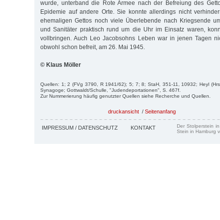
wurde, unterband die Rote Armee nach der Befreiung des Getto
Epidemie auf andere Orte. Sie konnte allerdings nicht verhinde
ehemaligen Gettos noch viele Überlebende nach Kriegsende u
und Sanitäter praktisch rund um die Uhr im Einsatz waren, kon
vollbringen. Auch Leo Jacobsohns Leben war in jenen Tagen nich
obwohl schon befreit, am 26. Mai 1945.
© Klaus Möller
Quellen: 1; 2 (FVg 3790, R 1941/62); 5; 7; 8; StaH, 351-11, 10932; Heyl (Hrs
Synagoge; Gottwaldt/Schulle, "Judendeportationen", S. 467f.
Zur Nummerierung häufig genutzter Quellen siehe Recherche und Quellen.
druckansicht
/
Seitenanfang
Der Stolperstein i
IMPRESSUM / DATENSCHUTZ
KONTAKT
Stein in Hamburg v