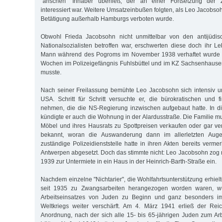
"arischen" Inhaber überließ, der an einer Fortsetzung der 
interessiert war. Weitere Umsatzeinbußen folgten, als Leo Jacobso
Betätigung außerhalb Hamburgs verboten wurde.
Obwohl Frieda Jacobsohn nicht unmittelbar von den antijüd
Nationalsozialisten betroffen war, erschwerten diese doch ihr Le
Mann während des Pogroms im November 1938 verhaftet wurde u
Wochen im Polizeigefängnis Fuhlsbüttel und im KZ Sachsenhausen
musste.
Nach seiner Freilassung bemühte Leo Jacobsohn sich intensiv u
USA. Schritt für Schritt versuchte er, die bürokratischen und 
nehmen, die die NS-Regierung inzwischen aufgebaut hatte. In
kündigte er auch die Wohnung in der Alardusstraße. Die Familie mu
Möbel und ihres Hausrats zu Spottpreisen verkaufen oder gar ver
bekannt, woran die Auswanderung dann im allerletzten Augenb
zuständige Polizeidienststelle hatte in ihren Akten bereits verme
Antwerpen abgesetzt. Doch das stimmte nicht: Leo Jacobsohn zog m
1939 zur Untermiete in ein Haus in der Heinrich-Barth-Straße ein.
Nachdem einzelne "Nichtarier", die Wohlfahrtsunterstützung erhiel
seit 1935 zu Zwangsarbeiten herangezogen worden waren, w
Arbeitseinsatzes von Juden zu Beginn und ganz besonders im
Weltkriegs weiter verschärft. Am 4. März 1941 erließ der Reic
Anordnung, nach der sich alle 15- bis 65-jährigen Juden zum Ar