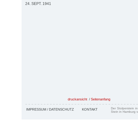
24. SEPT. 1941
druckansicht
/
Seitenanfang
Der Stolperstein i
IMPRESSUM / DATENSCHUTZ
KONTAKT
Stein in Hamburg v