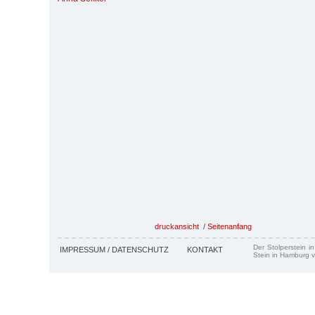
druckansicht
/
Seitenanfang
Der Stolperstein i
IMPRESSUM / DATENSCHUTZ
KONTAKT
Stein in Hamburg v