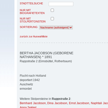
STADTTEILSUCHE
NUR MIT
BIOGRAFIETEXTEN
NUR MIT
STOLPERTONSTEIN
SORTIERUNG
zurück zur Auswahlliste
BERTHA JACOBSON (GEBORENE
NATHANSEN) * 1891
Rappstraße 2 (Eimsbüttel, Rotherbaum)
Flucht nach Holland
deportiert 1942
Auschwitz
ermordet
Weitere Stolpersteine in
Rappstraße 2
:
Bernhard Jacobson
,
Dina Jacobson
,
Ernst Jacobson
,
Naphtali Ja
Anna Sekkel