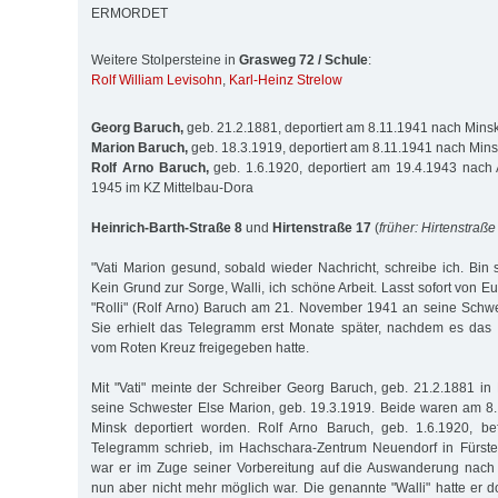
ERMORDET
Weitere Stolpersteine in
Grasweg 72 / Schule
:
Rolf William Levisohn
,
Karl-Heinz Strelow
Georg Baruch,
geb. 21.2.1881, deportiert am 8.11.1941 nach Mins
Marion Baruch,
geb. 18.3.1919, deportiert am 8.11.1941 nach Min
Rolf Arno Baruch,
geb. 1.6.1920, deportiert am 19.4.1943 nach 
1945 im KZ Mittelbau-Dora
Heinrich-Barth-Straße 8
und
Hirtenstraße 17
(
früher: Hirtenstraße
"Vati Marion gesund, sobald wieder Nachricht, schreibe ich. Bin s
Kein Grund zur Sorge, Walli, ich schöne Arbeit. Lasst sofort von Eu
"Rolli" (Rolf Arno) Baruch am 21. November 1941 an seine Schwes
Sie erhielt das Telegramm erst Monate später, nachdem es das 
vom Roten Kreuz freigegeben hatte.
Mit "Vati" meinte der Schreiber Georg Baruch, geb. 21.2.1881 in
seine Schwester Else Marion, geb. 19.3.1919. Beide waren am 
Minsk deportiert worden. Rolf Arno Baruch, geb. 1.6.1920, be
Telegramm schrieb, im Hachschara-Zentrum Neuendorf in Fürste
war er im Zuge seiner Vorbereitung auf die Auswanderung nach 
nun aber nicht mehr möglich war. Die genannte "Walli" hatte er d