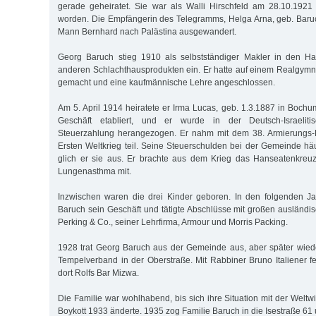
gerade geheiratet. Sie war als Walli Hirschfeld am 28.10.192
worden. Die Empfängerin des Telegramms, Helga Arna, geb. Baru
Mann Bernhard nach Palästina ausgewandert.
Georg Baruch stieg 1910 als selbstständiger Makler in den H
anderen Schlachthausprodukten ein. Er hatte auf einem Realgymn
gemacht und eine kaufmännische Lehre angeschlossen.
Am 5. April 1914 heiratete er Irma Lucas, geb. 1.3.1887 in Bochu
Geschäft etabliert, und er wurde in der Deutsch-Israelit
Steuerzahlung herangezogen. Er nahm mit dem 38. Armierungs-
Ersten Weltkrieg teil. Seine Steuerschulden bei der Gemeinde häu
glich er sie aus. Er brachte aus dem Krieg das Hanseatenkreuz
Lungenasthma mit.
Inzwischen waren die drei Kinder geboren. In den folgenden Ja
Baruch sein Geschäft und tätigte Abschlüsse mit großen ausländis
Perking & Co., seiner Lehrfirma, Armour und Morris Packing.
1928 trat Georg Baruch aus der Gemeinde aus, aber später wied
Tempelverband in der Oberstraße. Mit Rabbiner Bruno Italiener fe
dort Rolfs Bar Mizwa.
Die Familie war wohlhabend, bis sich ihre Situation mit der Weltw
Boykott 1933 änderte. 1935 zog Familie Baruch in die Isestraße 61