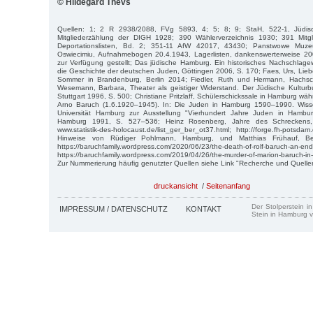
© Hildegard Thevs
Quellen: 1; 2 R 2938/2088, FVg 5893, 4; 5; 8; 9; StaH, 522-1, Jüdis
Mitgliederzählung der DIGH 1928; 390 Wählerverzeichnis 1930; 391 Mitgl
Deportationslisten, Bd. 2; 351-11 AfW 42017, 43430; Panstwowe Muze
Oswiecimiu, Aufnahmebogen 20.4.1943, Lagerlisten, dankenswerterweise 2
zur Verfügung gestellt; Das jüdische Hamburg. Ein historisches Nachschlagewe
die Geschichte der deutschen Juden, Göttingen 2006, S. 170; Faes, Urs, Liebe
Sommer in Brandenburg, Berlin 2014; Fiedler, Ruth und Hermann, Hachsch
Wesemann, Barbara, Theater als geistiger Widerstand. Der Jüdische Kultu
Stuttgart 1996, S. 500; Christiane Pritzlaff, Schülerschickssale in Hamburg wäh
Arno Baruch (1.6.1920–1945). In: Die Juden in Hamburg 1590–1990. Wisse
Universität Hamburg zur Ausstellung "Vierhundert Jahre Juden in Hambur
Hamburg 1991, S. 527–536; Heinz Rosenberg, Jahre des Schreckens
www.statistik-des-holocaust.de/list_ger_ber_ot37.html; http://forge.fh-potsd
Hinweise von Rüdiger Pohlmann, Hamburg, und Matthias Frühauf, Ber
https://baruchfamily.wordpress.com/2020/06/23/the-death-of-rolf-baruch-an-end-
https://baruchfamily.wordpress.com/2019/04/26/the-murder-of-marion-baruch-in
Zur Nummerierung häufig genutzter Quellen siehe Link "Recherche und Quelle
druckansicht
/
Seitenanfang
Der Stolperstein i
IMPRESSUM / DATENSCHUTZ
KONTAKT
Stein in Hamburg v