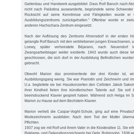
Gartenbau und Handwerk ausgebildet. Dass Rolf Baruch nach Abs
nicht nach Palästina auswanderte, begründete seine Schwester 
Rücksicht auf seine Kenntnisse und Fähigkeiten wurde er 
Ausbildungszentrums zurückgehalten." Offenbar wurde er zwis
anderen Hachschara-Zentrum eingesetzt.
Nach der Auflösung des Zentrums Ahrensdorf in der ersten Hä
gelangte Rolf Baruch mit den verbliebenen jungen Erwachsenen, u
Loewy, später verheiratete Béjarano, nach Neuendorf
Zwangsarbeitslager weiter existierte. 1943 wurde auch diese le
geschlossen, die sich dort in der Ausbildung Befindlichen wurde
gebracht.
Obwohl Marion das prominenteste der drei Kinder ist, wi
Ausbildungsgang wenig. Sie war Pianistin und Zeichnerin und im K
U.a. begleitete sie bei Hauskonzerten den Cellisten Jakob Sako
ihrer Kindheit fielen ihre künstlerischen Talente auf. Sie soll 
beeindruckend Klavier gespielt haben. Während sich Helga im S
Marion zu Hause auf dem Bechstein-Klavier.
Marion verließ die Caspar-Voght-Schule, ging auf eine Privatsc
Modezeichnerin ausbilden. Nach dem Tod der Mutter überna
Pflichten.
1937 zog sie mit Rolf und ihrem Vater in die Klosterallee 11. Sie erh
Reklame- und Dekorationszeichnerin bei Gebr. Robinsohn. 1938 wu