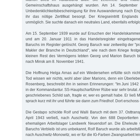
Gemeinschaftshaus ausgehängt wurden. Am 14. September 1
Unbedenklichkeitsbescheinigung für ihre Auswanderung nach Eng
ihr das nötige Zertifikat besorgt. Der Kriegseintritt England
unmöglich. Sie suchte danach ein neutrales Land, ebenfalls erfolgl
Am 15. September 1939 wurde auf Ersuchen der Handelskammer
und am 20. Januar 1911 in das Handelsregister eingetrage
Baruchs im Register gelöscht. Georg Baruch war zeitweilig der "p
Makler der Branche in Deutschland", wie nach dem Kriege festg
kleinen Rest des Vermögens lebten Georg und Marion Baruch bis
nach Minsk am 8. November 1941.
Die Hoffnung Helga Arnas auf ein Wiedersehen erfüllte sich nic
Tod wissen wir nichts, wohl aber über Marions, denn ein Überleb
Rosenberg, beschreibt ihn in seinen Erinnerungen: "Im Juni 194
in der Kommandantur. SS-Hauptscharführer Rübe war sehr brutal. A
geschriebenes Schild sah, fragte er, wer es gemalt habe. Er ließ
sprach kurz mit ihr und führte sie dann zum Friedhof. Dort erschoss e
Die Gestapo schickte Rolf und Walli Baruch mit dem 37. Osttransp
April 1943 verließ, nach Auschwitz. Von den 688 Deportiert
ehemaligen Arbeitslager Landwerk Neuendorf an. Die Eheleute w
Baruchs Verbleib ist uns unbekannt, Rolf Baruch wurde als arbeitsf
nach Auschwitz-Monowitz, wo er für die IG-Farben Zwangsarbeit leis