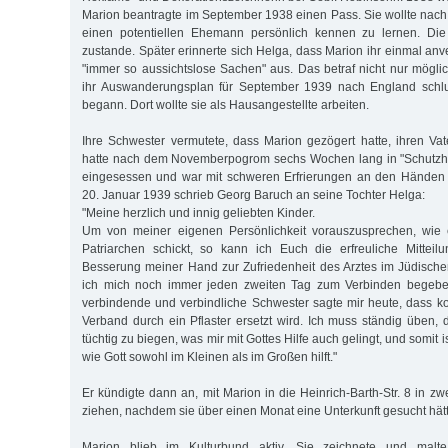
Marion beantragte im September 1938 einen Pass. Sie wollte nac
einen potentiellen Ehemann persönlich kennen zu lernen. Die
zustande. Später erinnerte sich Helga, dass Marion ihr einmal anve
"immer so aussichtslose Sachen" aus. Das betraf nicht nur mögli
ihr Auswanderungsplan für September 1939 nach England schlug
begann. Dort wollte sie als Hausangestellte arbeiten.
Ihre Schwester vermutete, dass Marion gezögert hatte, ihren Vate
hatte nach dem Novemberpogrom sechs Wochen lang in "Schutzh
eingesessen und war mit schweren Erfrierungen an den Händen
20. Januar 1939 schrieb Georg Baruch an seine Tochter Helga:
"Meine herzlich und innig geliebten Kinder.
Um von meiner eigenen Persönlichkeit vorauszusprechen, wie e
Patriarchen schickt, so kann ich Euch die erfreuliche Mittei
Besserung meiner Hand zur Zufriedenheit des Arztes im Jüdisch
ich mich noch immer jeden zweiten Tag zum Verbinden begebe, f
verbindende und verbindliche Schwester sagte mir heute, dass
Verband durch ein Pflaster ersetzt wird. Ich muss ständig üben, 
tüchtig zu biegen, was mir mit Gottes Hilfe auch gelingt, und somit 
wie Gott sowohl im Kleinen als im Großen hilft."
Er kündigte dann an, mit Marion in die Heinrich-Barth-Str. 8 in z
ziehen, nachdem sie über einen Monat eine Unterkunft gesucht hät
Marion blieb im Kulturbund aktiv. Sie zeichnete und malte