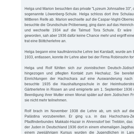
Helga und Marion besuchten das private "Lyzeum Johnsallee 33", d
sogenannte Löwenberg-Schule. Helga schloss dort ihre Schulau
Mittleren Reife ab. Marion wechselte auf die Caspar-Voght-Oberre
besuchte die Grundschule Pröbenweg, ging dann auf das Heinric
und wechselte 1934 auf die Talmud Tora Schule. Er wäre g
geworden, sah aber 1936 dafür keine Chance mehr und ergriff eine
trat eine Böttcherlehre an.
Helga begann eine kaufmännische Lehre bei Karstadt, wurde am Bo
1933, entlassen, konnte ihr Lehre aber bei der Firma Robinsohn for
Helga und Rolf fühlten sich zur zionistischen Deutsch-Jüdi
hingezogen und pflegten Kontakt zum Hechaluz. Sie bereitet
Einrichtungen der Hachschara auf eine Auswanderung nach 
besuchte 1935 die Haushaltungsschule in der Heimhuderstr
Gärtnerlehre in Rissen an und emigrierte am 1. September 1936 
Beerdigung ihrer Mutter einen Monat später auf dem Jüdischen Fr
sie nicht mehr teilnehmen.
Rolf brach im November 1938 die Lehre ab, um sich auf di
Palästina vorzubereiten. Er ging u.a. in das Hachschara-Z
Pfadfinderbundes Makkabi-Hazair in Ahrensdorf bei Trebbin, das
der Juden in Deutschland 1936 dort in einem ehemaligen Jagdhaus 
einem zweijährigen Kursus wurden die Jugendlichen in Land-