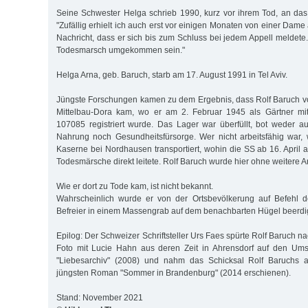
Seine Schwester Helga schrieb 1990, kurz vor ihrem Tod, an das
"Zufällig erhielt ich auch erst vor einigen Monaten von einer Dam
Nachricht, dass er sich bis zum Schluss bei jedem Appell meldete
Todesmarsch umgekommen sein."
Helga Arna, geb. Baruch, starb am 17. August 1991 in Tel Aviv.
Jüngste Forschungen kamen zu dem Ergebnis, dass Rolf Baruch v
Mittelbau-Dora kam, wo er am 2. Februar 1945 als Gärtner mi
107085 registriert wurde. Das Lager war überfüllt, bot weder a
Nahrung noch Gesundheitsfürsorge. Wer nicht arbeitsfähig war,
Kaserne bei Nordhausen transportiert, wohin die SS ab 16. Apr
Todesmärsche direkt leitete. Rolf Baruch wurde hier ohne weitere An
Wie er dort zu Tode kam, ist nicht bekannt.
Wahrscheinlich wurde er von der Ortsbevölkerung auf Befehl 
Befreier in einem Massengrab auf dem benachbarten Hügel beerdig
Epilog: Der Schweizer Schriftsteller Urs Faes spürte Rolf Baruch 
Foto mit Lucie Hahn aus deren Zeit in Ahrensdorf auf den Um
"Liebesarchiv" (2008) und nahm das Schicksal Rolf Baruchs a
jüngsten Roman "Sommer in Brandenburg" (2014 erschienen).
Stand: November 2021